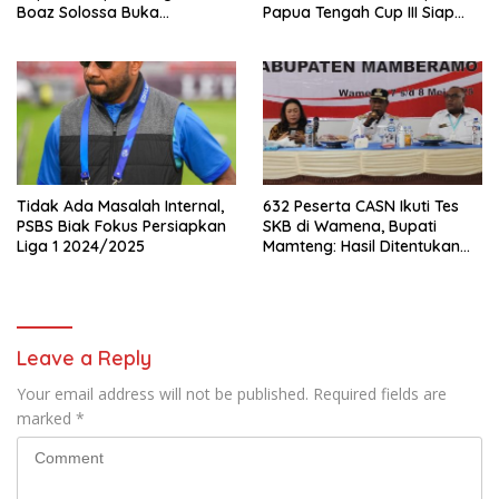
Boaz Solossa Buka
Papua Tengah Cup III Siap
Turnamen Mini Soccer U10-
Digelar
U12, Jaring Bibit Emas Sepak
Bola
Tidak Ada Masalah Internal,
632 Peserta CASN Ikuti Tes
PSBS Biak Fokus Persiapkan
SKB di Wamena, Bupati
Liga 1 2024/2025
Mamteng: Hasil Ditentukan
Murni oleh Peserta
Leave a Reply
Your email address will not be published.
Required fields are
marked
*