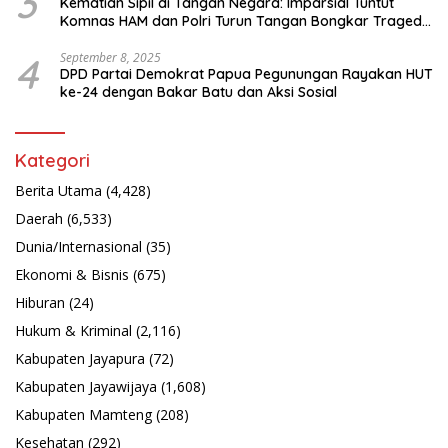
3
Kematian Sipil di Tangan Negara: Imparsial Tuntut
Komnas HAM dan Polri Turun Tangan Bongkar Tragedi
Latsarmil
4
September 8, 2025
DPD Partai Demokrat Papua Pegunungan Rayakan HUT
ke-24 dengan Bakar Batu dan Aksi Sosial
Kategori
Berita Utama
(4,428)
Daerah
(6,533)
Dunia/Internasional
(35)
Ekonomi & Bisnis
(675)
Hiburan
(24)
Hukum & Kriminal
(2,116)
Kabupaten Jayapura
(72)
Kabupaten Jayawijaya
(1,608)
Kabupaten Mamteng
(208)
Kesehatan
(292)