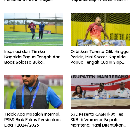
Regional Papua Maluku Gelar
Digelar di Timika!
MyPertamina Futsal
Competition 2026
Inspirasi dari Timika:
Orbitkan Talenta Cilik Hingga
Kapolda Papua Tengah dan
Pesisir, Mini Soccer Kapolda
Boaz Solossa Buka
Papua Tengah Cup III Siap
Turnamen Mini Soccer U10-
Digelar
U12, Jaring Bibit Emas Sepak
Bola
Tidak Ada Masalah Internal,
632 Peserta CASN Ikuti Tes
PSBS Biak Fokus Persiapkan
SKB di Wamena, Bupati
Liga 1 2024/2025
Mamteng: Hasil Ditentukan
Murni oleh Peserta