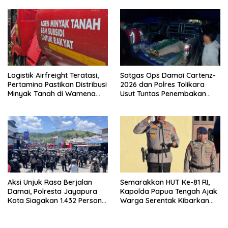
Logistik Airfreight Teratasi,
Satgas Ops Damai Cartenz-
Pertamina Pastikan Distribusi
2026 dan Polres Tolikara
Minyak Tanah di Wamena
Usut Tuntas Penembakan
Kembali Normal
Pekerja Jalan di Kanggime
Aksi Unjuk Rasa Berjalan
Semarakkan HUT Ke-81 RI,
Damai, Polresta Jayapura
Kapolda Papua Tengah Ajak
Kota Siagakan 1.432 Personel
Warga Serentak Kibarkan
Gabungan
Merah Putih