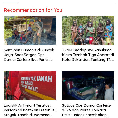
Recommendation for You
Sentuhan Humanis di Puncak
TPNPB Kodap XVI Yahukimo
Jaya: Saat Satgas Ops
Klaim Tembak Tiga Aparat di
Damai Cartenz Ikut Panen
Kota Dekai dan Tantang TNI-
Hasil Kebun Warga
Polri Datangi Markas Kinbule
Logistik Airfreight Teratasi,
Satgas Ops Damai Cartenz-
Pertamina Pastikan Distribusi
2026 dan Polres Tolikara
Minyak Tanah di Wamena
Usut Tuntas Penembakan