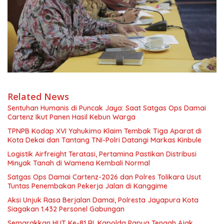
Related News
Sentuhan Humanis di Puncak Jaya: Saat Satgas Ops Damai
Cartenz Ikut Panen Hasil Kebun Warga
TPNPB Kodap XVI Yahukimo Klaim Tembak Tiga Aparat di
Kota Dekai dan Tantang TNI-Polri Datangi Markas Kinbule
Logistik Airfreight Teratasi, Pertamina Pastikan Distribusi
Minyak Tanah di Wamena Kembali Normal
Satgas Ops Damai Cartenz-2026 dan Polres Tolikara Usut
Tuntas Penembakan Pekerja Jalan di Kanggime
Aksi Unjuk Rasa Berjalan Damai, Polresta Jayapura Kota
Siagakan 1.432 Personel Gabungan
Semarakkan HUT Ke-81 RI, Kapolda Papua Tengah Ajak