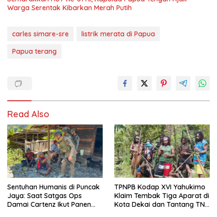
Warga Serentak Kibarkan Merah Putih
carles simare-sre
listrik merata di Papua
Papua terang
Read Also
Sentuhan Humanis di Puncak
TPNPB Kodap XVI Yahukimo
Jaya: Saat Satgas Ops
Klaim Tembak Tiga Aparat di
Damai Cartenz Ikut Panen
Kota Dekai dan Tantang TNI-
Hasil Kebun Warga
Polri Datangi Markas Kinbule