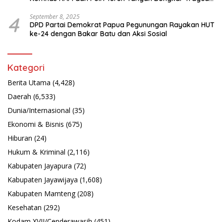
Latsarmil
4
September 8, 2025
DPD Partai Demokrat Papua Pegunungan Rayakan HUT
ke-24 dengan Bakar Batu dan Aksi Sosial
Kategori
Berita Utama
(4,428)
Daerah
(6,533)
Dunia/Internasional
(35)
Ekonomi & Bisnis
(675)
Hiburan
(24)
Hukum & Kriminal
(2,116)
Kabupaten Jayapura
(72)
Kabupaten Jayawijaya
(1,608)
Kabupaten Mamteng
(208)
Kesehatan
(292)
Kodam XVII/Cenderawasih
(451)