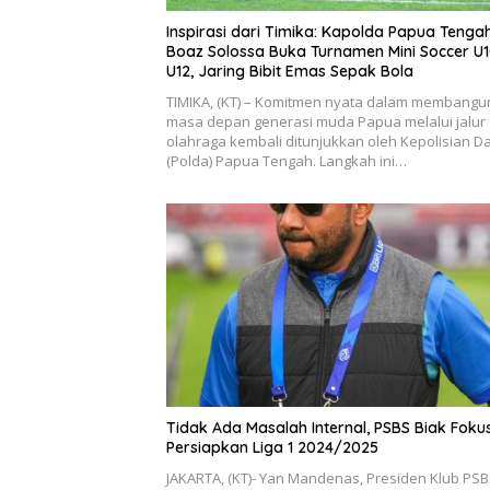
Inspirasi dari Timika: Kapolda Papua Tenga
Boaz Solossa Buka Turnamen Mini Soccer U1
U12, Jaring Bibit Emas Sepak Bola
TIMIKA, (KT) – Komitmen nyata dalam membangu
masa depan generasi muda Papua melalui jalur
olahraga kembali ditunjukkan oleh Kepolisian D
(Polda) Papua Tengah. Langkah ini…
Tidak Ada Masalah Internal, PSBS Biak Foku
Persiapkan Liga 1 2024/2025
JAKARTA, (KT)- Yan Mandenas, Presiden Klub PS