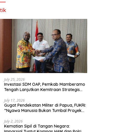
tik
July 25, 2026
Investasi SDM OAP, Pemkab Mamberamo
Tengah Lanjutkan Kemitraan Strategis
Bersama SMA Sains dan Bahasa Papua
July 17, 2026
Gugat Pendekatan Militer di Papua, FUKRI:
“Nyawa Manusia Bukan Tumbal Proyek
Strategis Nasional!”
July 2, 2026
Kematian Sipil di Tangan Negara:
Imparsial Tuntut Komnas HAM dan Polri