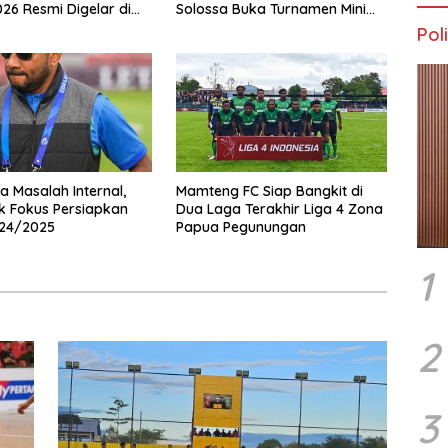
026 Resmi Digelar di
Solossa Buka Turnamen Mini
Soccer U10-U12, Jaring Bibit
Poli
Emas Sepak Bola
a Masalah Internal,
Mamteng FC Siap Bangkit di
k Fokus Persiapkan
Dua Laga Terakhir Liga 4 Zona
024/2025
Papua Pegunungan
1
2
3