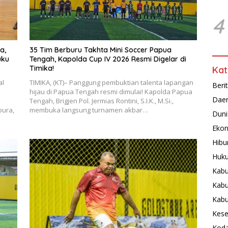
4
a,
35 Tim Berburu Takhta Mini Soccer Papua
uku
Tengah, Kapolda Cup IV 2026 Resmi Digelar di
Timika!
Kat
al
TIMIKA, (KT)– Panggung pembuktian talenta lapangan
Beri
hijau di Papua Tengah resmi dimulai! Kapolda Papua
Dae
Tengah, Brigjen Pol. Jermias Rontini, S.I.K., M.Si.,
pura,
membuka langsung turnamen akbar…
Duni
Ekon
Hibu
Huku
Kabu
Kabu
Kab
Kese
Koda