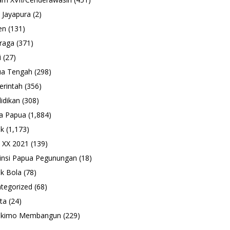
 Jayapura
(2)
en
(131)
raga
(371)
i
(27)
ua Tengah
(298)
rintah
(356)
idikan
(308)
a Papua
(1,884)
ik
(1,173)
 XX 2021
(139)
insi Papua Pegunungan
(18)
k Bola
(78)
tegorized
(68)
ta
(24)
ukimo Membangun
(229)