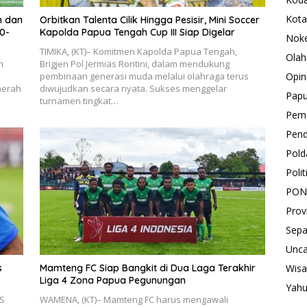
Kota
h dan
Orbitkan Talenta Cilik Hingga Pesisir, Mini Soccer
0-
Kapolda Papua Tengah Cup III Siap Digelar
Nok
TIMIKA, (KT)– Komitmen Kapolda Papua Tengah,
Olah
n
Brigjen Pol Jermias Rontini, dalam mendukung
Opin
pembinaan generasi muda melalui olahraga terus
aerah
diwujudkan secara nyata. Sukses menggelar
Pap
turnamen tingkat…
Peme
Pend
Pold
Polit
PON
Prov
Sepa
Unca
s
Mamteng FC Siap Bangkit di Dua Laga Terakhir
Wisa
Liga 4 Zona Papua Pegunungan
Yah
BS
WAMENA, (KT)– Mamteng FC harus mengawali