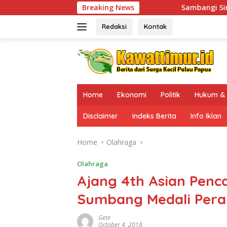
Skip
Sambangi Sinak, Kaops Damai Cartenz-202
Breaking News
to
content
Redaksi
Kontak
Home
Ekonomi
Politik
Hukum & 
Disclaimer
Indeks Berita
Info Iklan
Home
Olahraga
Olahraga
Ajang 4th Asian Penca
Sumbang Medali Pera
Gete
October 4, 2018