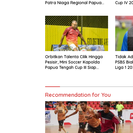
Patra Niaga Regional Papua
Cup IV 2
Maluku Gelar MyPertamina
Timika!
Futsal Competition 2026
Orbitkan Talenta Cilik Hingga
Tidak Ad
Pesisir, Mini Soccer Kapolda
PSBS Bia
Papua Tengah Cup III Siap
Liga 1 2
Digelar
Recommendation for You