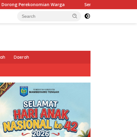
Sentuhan Humanis di Puncak Jaya: Saat Satgas Ops Da
tah
Daerah