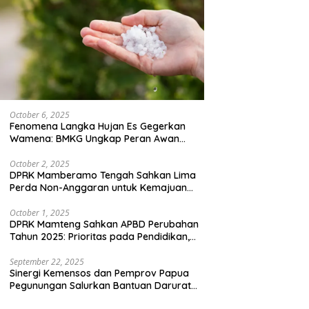
October 6, 2025
Fenomena Langka Hujan Es Gegerkan
Wamena: BMKG Ungkap Peran Awan
Cumulonimbus dan Potensi Cuaca
Ekstrem Peralihan Musim
October 2, 2025
DPRK Mamberamo Tengah Sahkan Lima
Perda Non-Anggaran untuk Kemajuan
Daerah
October 1, 2025
DPRK Mamteng Sahkan APBD Perubahan
Tahun 2025: Prioritas pada Pendidikan,
Kesehatan, dan Infrastruktur
September 22, 2025
Sinergi Kemensos dan Pemprov Papua
Pegunungan Salurkan Bantuan Darurat
untuk 684 Pengungsi Yalimo