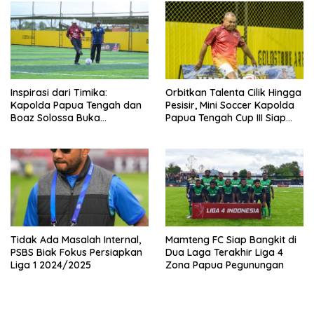
Competition 2026
Inspirasi dari Timika:
Orbitkan Talenta Cilik Hingga
Kapolda Papua Tengah dan
Pesisir, Mini Soccer Kapolda
Boaz Solossa Buka
Papua Tengah Cup III Siap
Turnamen Mini Soccer U10-
Digelar
U12, Jaring Bibit Emas Sepak
Bola
Tidak Ada Masalah Internal,
Mamteng FC Siap Bangkit di
PSBS Biak Fokus Persiapkan
Dua Laga Terakhir Liga 4
Liga 1 2024/2025
Zona Papua Pegunungan