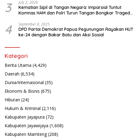
3
July 2, 2026
Kematian Sipil di Tangan Negara: Imparsial Tuntut
Komnas HAM dan Polri Turun Tangan Bongkar Tragedi
Latsarmil
4
September 8, 2025
DPD Partai Demokrat Papua Pegunungan Rayakan HUT
ke-24 dengan Bakar Batu dan Aksi Sosial
Kategori
Berita Utama
(4,429)
Daerah
(6,534)
Dunia/Internasional
(35)
Ekonomi & Bisnis
(675)
Hiburan
(24)
Hukum & Kriminal
(2,116)
Kabupaten Jayapura
(72)
Kabupaten Jayawijaya
(1,608)
Kabupaten Mamteng
(208)