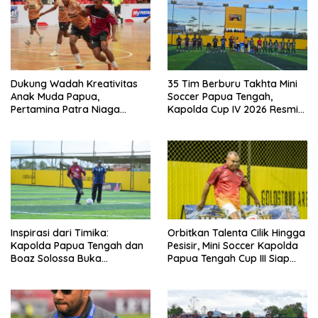
Dukung Wadah Kreativitas
35 Tim Berburu Takhta Mini
Anak Muda Papua,
Soccer Papua Tengah,
Pertamina Patra Niaga
Kapolda Cup IV 2026 Resmi
Regional Papua Maluku Gelar
Digelar di Timika!
MyPertamina Futsal
Competition 2026
Inspirasi dari Timika:
Orbitkan Talenta Cilik Hingga
Kapolda Papua Tengah dan
Pesisir, Mini Soccer Kapolda
Boaz Solossa Buka
Papua Tengah Cup III Siap
Turnamen Mini Soccer U10-
Digelar
U12, Jaring Bibit Emas Sepak
Bola