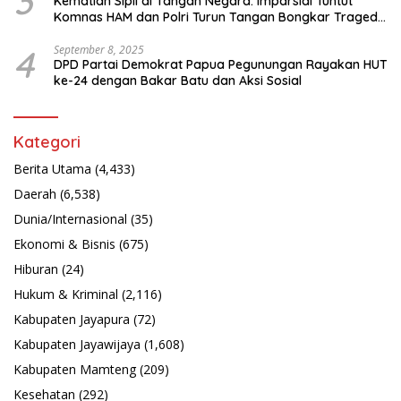
3
Kematian Sipil di Tangan Negara: Imparsial Tuntut
Komnas HAM dan Polri Turun Tangan Bongkar Tragedi
Latsarmil
4
September 8, 2025
DPD Partai Demokrat Papua Pegunungan Rayakan HUT
ke-24 dengan Bakar Batu dan Aksi Sosial
Kategori
Berita Utama
(4,433)
Daerah
(6,538)
Dunia/Internasional
(35)
Ekonomi & Bisnis
(675)
Hiburan
(24)
Hukum & Kriminal
(2,116)
Kabupaten Jayapura
(72)
Kabupaten Jayawijaya
(1,608)
Kabupaten Mamteng
(209)
Kesehatan
(292)