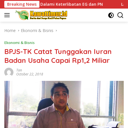
Skip
lami Keterlibatan EG dan PN
Breaking News
Lacak Keberadaan DPO K
to
content
Home
Ekonomi & Bisnis
Ekonomi & Bisnis
BPJS-TK Catat Tunggakan Iuran
Badan Usaha Capai Rp1,2 Miliar
Tan
October 22, 2018