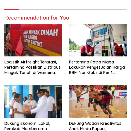
Recommendation for You
Logistik Airfreight Teratasi,
Pertamina Patra Niaga
Pertamina Pastikan Distribusi
Lakukan Penyesuaian Harga
Minyak Tanah di Wamena
BBM Non-Subsidi Per 1
Kembali Normal
Agustus 2026 di Wilayah
Papua dan Maluku
Dukung Ekonomi Lokal,
Dukung Wadah Kreativitas
Pemkab Mamberamo
Anak Muda Papua,