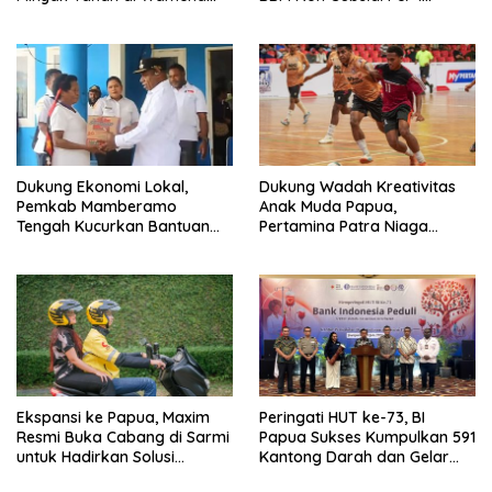
Kembali Normal
Agustus 2026 di Wilayah
Papua dan Maluku
Dukung Ekonomi Lokal,
Dukung Wadah Kreativitas
Pemkab Mamberamo
Anak Muda Papua,
Tengah Kucurkan Bantuan
Pertamina Patra Niaga
Sembako bagi 200 Pelaku
Regional Papua Maluku Gelar
Usaha OAP
MyPertamina Futsal
Competition 2026
Ekspansi ke Papua, Maxim
Peringati HUT ke-73, BI
Resmi Buka Cabang di Sarmi
Papua Sukses Kumpulkan 591
untuk Hadirkan Solusi
Kantong Darah dan Gelar
Transportasi Hemat
Edukasi Kesehatan