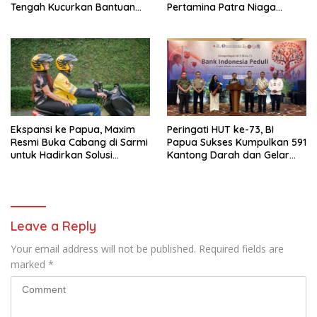
Tengah Kucurkan Bantuan
Pertamina Patra Niaga
Sembako bagi 200 Pelaku
Regional Papua Maluku Gelar
Usaha OAP
MyPertamina Futsal
Competition 2026
Ekspansi ke Papua, Maxim
Peringati HUT ke-73, BI
Resmi Buka Cabang di Sarmi
Papua Sukses Kumpulkan 591
untuk Hadirkan Solusi
Kantong Darah dan Gelar
Transportasi Hemat
Edukasi Kesehatan
Leave a Reply
Your email address will not be published.
Required fields are
marked
*