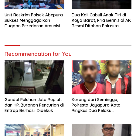
Unit Reskrim Polsek Abepura
Dua Kali Cabuli Anak Tiri di
Sukses Menggagalkan
Koya Barat, Pria Berinisial AK
Dugaan Peredaran Amunisi
Resmi Ditahan Polresta
Ilegal
Jayapura
Recommendation for You
Gondol Puluhan Juta Rupiah
Kurang dari Seminggu,
dan HP, Buronan Pencurian di
Polresta Jayapura Kota
Entrop Berhasil Dibekuk
Ringkus Dua Pelaku
Penganiayaan Maut