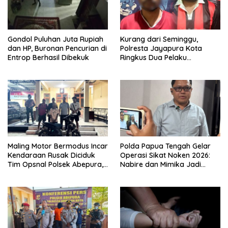
Gondol Puluhan Juta Rupiah
Kurang dari Seminggu,
dan HP, Buronan Pencurian di
Polresta Jayapura Kota
Entrop Berhasil Dibekuk
Ringkus Dua Pelaku
Penganiayaan Maut
Maling Motor Bermodus Incar
Polda Papua Tengah Gelar
Kendaraan Rusak Diciduk
Operasi Sikat Noken 2026:
Tim Opsnal Polsek Abepura,
Nabire dan Mimika Jadi
Motor Honda Beat
Target Utama
Diamankan
Pemberantasan Kejahatan
3C