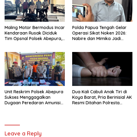
Maling Motor Bermodus Incar
Polda Papua Tengah Gelar
Kendaraan Rusak Diciduk
Operasi Sikat Noken 2026:
Tim Opsnal Polsek Abepura,
Nabire dan Mimika Jadi
Motor Honda Beat
Target Utama
Diamankan
Pemberantasan Kejahatan
3C
Unit Reskrim Polsek Abepura
Dua Kali Cabuli Anak Tiri di
Sukses Menggagalkan
Koya Barat, Pria Berinisial AK
Dugaan Peredaran Amunisi
Resmi Ditahan Polresta
Ilegal
Jayapura
Leave a Reply