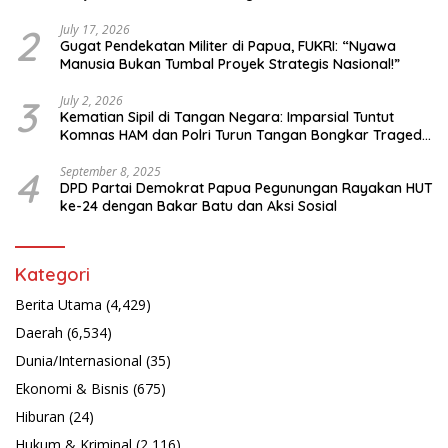
Bahasa Papua
2
July 17, 2026
Gugat Pendekatan Militer di Papua, FUKRI: “Nyawa
Manusia Bukan Tumbal Proyek Strategis Nasional!”
3
July 2, 2026
Kematian Sipil di Tangan Negara: Imparsial Tuntut
Komnas HAM dan Polri Turun Tangan Bongkar Tragedi
Latsarmil
4
September 8, 2025
DPD Partai Demokrat Papua Pegunungan Rayakan HUT
ke-24 dengan Bakar Batu dan Aksi Sosial
Kategori
Berita Utama
(4,429)
Daerah
(6,534)
Dunia/Internasional
(35)
Ekonomi & Bisnis
(675)
Hiburan
(24)
Hukum & Kriminal
(2,116)