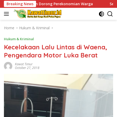
Skip
Dorong Perekonomian Warga
Breaking News
Sentuhan Humanis di Punc
to
content
Home
Hukum & Kriminal
Hukum & Kriminal
Kecelakaan Lalu Lintas di Waena,
Pengendara Motor Luka Berat
Kawat Timur
October 27, 2018