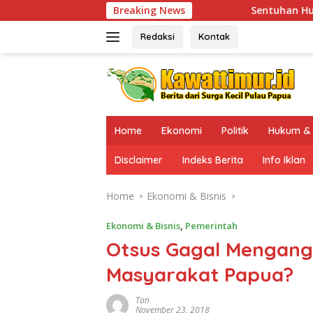
Skip
Breaking News
Sentuhan Humanis di Puncak Jaya: Saat
to
content
Redaksi
Kontak
Home
Ekonomi
Politik
Hukum & 
Disclaimer
Indeks Berita
Info Iklan
Home
Ekonomi & Bisnis
Ekonomi & Bisnis
,
Pemerintah
Otsus Gagal Mengang
Masyarakat Papua?
Tan
November 23, 2018