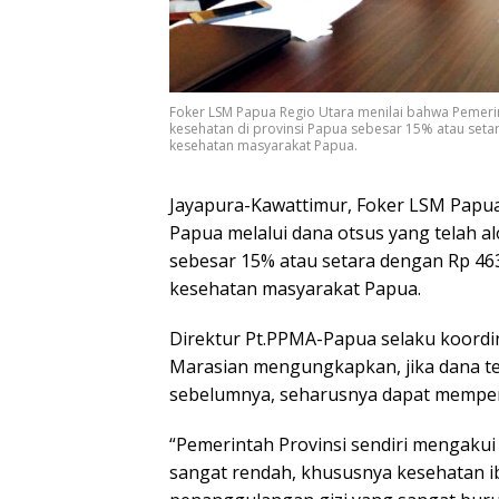
Foker LSM Papua Regio Utara menilai bahwa Pemerint
kesehatan di provinsi Papua sebesar 15% atau setar
kesehatan masyarakat Papua.
Jayapura-Kawattimur, Foker LSM Papua
Papua melalui dana otsus yang telah a
sebesar 15% atau setara dengan Rp 463
kesehatan masyarakat Papua.
Direktur Pt.PPMA-Papua selaku koord
Marasian mengungkapkan, jika dana t
sebelumnya, seharusnya dapat memperb
“Pemerintah Provinsi sendiri mengaku
sangat rendah, khususnya kesehatan i