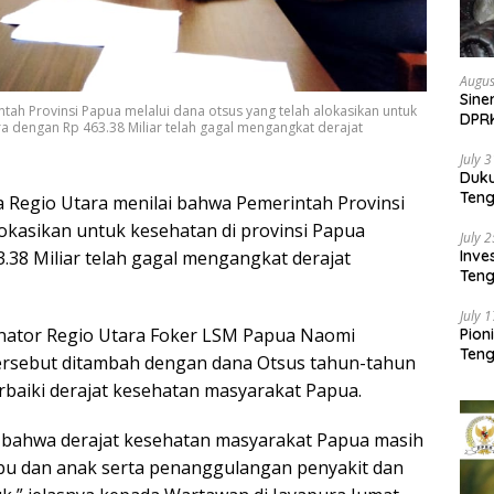
Augus
Sine
ah Provinsi Papua melalui dana otsus yang telah alokasikan untuk
DPR
a dengan Rp 463.38 Miliar telah gagal mengangkat derajat
Kem
July 
Duk
Ten
 Regio Utara menilai bahwa Pemerintah Provinsi
Pela
lokasikan untuk kesehatan di provinsi Papua
July 
Inv
.38 Miliar telah gagal mengangkat derajat
Teng
SMA 
July 
inator Regio Utara Foker LSM Papua Naomi
Pion
Teng
ersebut ditambah dengan dana Otsus tahun-tahun
aiki derajat kesehatan masyarakat Papua.
i bahwa derajat kesehatan masyarakat Papua masih
bu dan anak serta penanggulangan penyakit dan