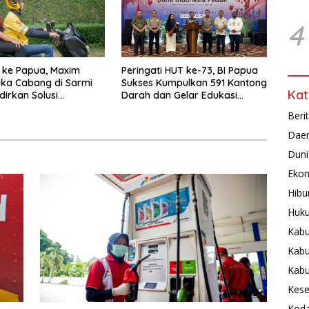
4
 ke Papua, Maxim
Peringati HUT ke-73, BI Papua
ka Cabang di Sarmi
Sukses Kumpulkan 591 Kantong
Kat
dirkan Solusi
Darah dan Gelar Edukasi
tasi Hemat
Kesehatan
Beri
Dae
Duni
Ekon
Hibu
Huku
Kabu
Kabu
Kab
Kese
Koda