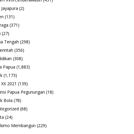
 Jayapura
(2)
en
(131)
raga
(371)
i
(27)
ua Tengah
(298)
rintah
(356)
idikan
(308)
a Papua
(1,883)
ik
(1,173)
 XX 2021
(139)
insi Papua Pegunungan
(18)
k Bola
(78)
tegorized
(68)
ta
(24)
ukimo Membangun
(229)