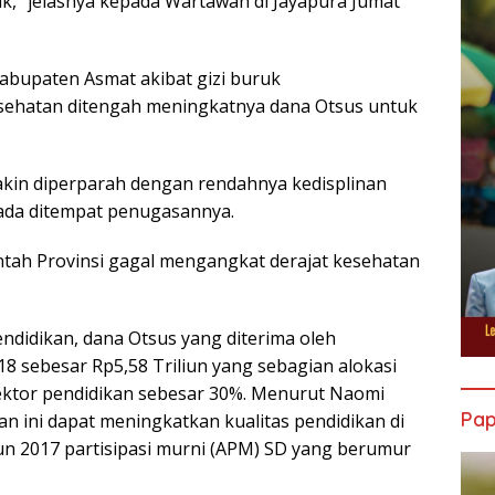
k,” jelasnya kepada Wartawan di Jayapura Jumat
Kabupaten Asmat akibat gizi buruk
ehatan ditengah meningkatnya dana Otsus untuk
kin diperparah dengan rendahnya kedisplinan
rada ditempat penugasannya.
intah Provinsi gagal mengangkat derajat kesehatan
ndidikan, dana Otsus yang diterima oleh
18 sebesar Rp5,58 Triliun yang sebagian alokasi
ktor pendidikan sebesar 30%. Menurut Naomi
Pa
n ini dapat meningkatkan kualitas pendidikan di
un 2017 partisipasi murni (APM) SD yang berumur