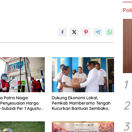
Poli
1
a Patra Niaga
Dukung Ekonomi Lokal,
2
 Penyesuaian Harga
Pemkab Mamberamo Tengah
Subsidi Per 1 Agustus
Kucurkan Bantuan Sembako
Wilayah Papua dan
bagi 200 Pelaku Usaha OAP
3