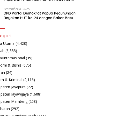
Turun Tangan Bongkar Tragedi Latsarmil
September 8, 2025
DPD Partai Demokrat Papua Pegunungan
Rayakan HUT ke-24 dengan Bakar Batu
dan Aksi Sosial
egori
ta Utama
(4,428)
rah
(6,533)
a/Internasional
(35)
omi & Bisnis
(675)
ran
(24)
m & Kriminal
(2,116)
paten Jayapura
(72)
paten Jayawijaya
(1,608)
upaten Mamteng
(208)
hatan
(292)
m XVII/Cenderawasih
(451)