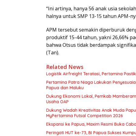
“Ini artinya, hanya 56 anak usia sekol
halnya untuk SMP 13-15 tahun APM-nya
APM tersebut semakin diperburuk deng
produktif 15-44 tahun, yakni 26,66% p
bahwa Otsus tidak berdampak signifika
(Tan).
Related News
Logistik Airfreight Teratasi, Pertamina Pas
Pertamina Patra Niaga Lakukan Penyesuaian
Papua dan Maluku
Dukung Ekonomi Lokal, Pemkab Mamberamo
Usaha OAP
Dukung Wadah Kreativitas Anak Muda Papua
MyPertamina Futsal Competition 2026
Ekspansi ke Papua, Maxim Resmi Buka Caban
Peringati HUT ke-73, BI Papua Sukses Kump