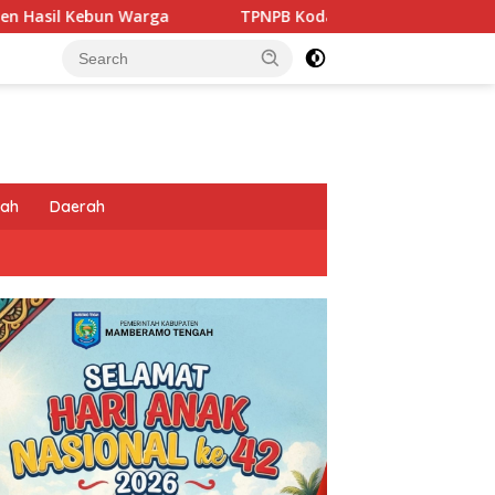
TPNPB Kodap XVI Yahukimo Klaim Tembak Tiga Aparat di Kot
tah
Daerah