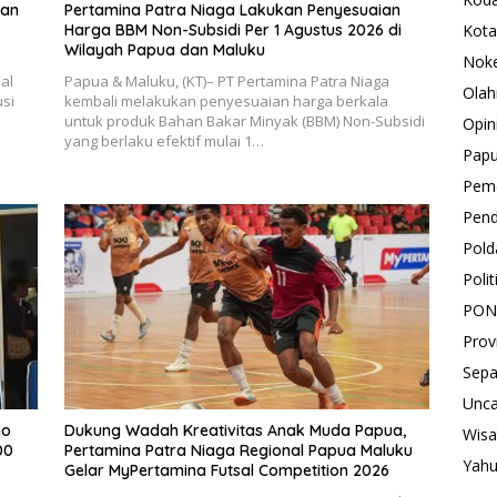
kan
Pertamina Patra Niaga Lakukan Penyesuaian
Harga BBM Non-Subsidi Per 1 Agustus 2026 di
Kota
Wilayah Papua dan Maluku
Nok
al
Papua & Maluku, (KT)– PT Pertamina Patra Niaga
Olah
si
kembali melakukan penyesuaian harga berkala
untuk produk Bahan Bakar Minyak (BBM) Non-Subsidi
Opin
yang berlaku efektif mulai 1…
Pap
Peme
Pend
Pold
Polit
PON
Prov
Sepa
Unca
mo
Dukung Wadah Kreativitas Anak Muda Papua,
Wisa
00
Pertamina Patra Niaga Regional Papua Maluku
Yah
Gelar MyPertamina Futsal Competition 2026