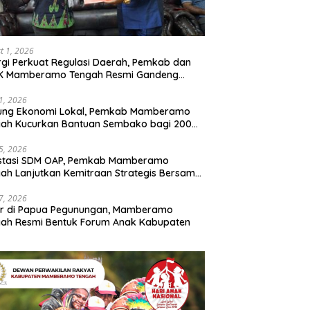
t 1, 2026
rgi Perkuat Regulasi Daerah, Pemkab dan
K Mamberamo Tengah Resmi Gandeng
enkumham Papua
31, 2026
ung Ekonomi Lokal, Pemkab Mamberamo
gah Kucurkan Bantuan Sembako bagi 200
ku Usaha OAP
25, 2026
estasi SDM OAP, Pemkab Mamberamo
ah Lanjutkan Kemitraan Strategis Bersama
Sains dan Bahasa Papua
17, 2026
ir di Papua Pegunungan, Mamberamo
ah Resmi Bentuk Forum Anak Kabupaten