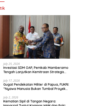
tik
July 25, 2026
Investasi SDM OAP, Pemkab Mamberamo
Tengah Lanjutkan Kemitraan Strategis
Bersama SMA Sains dan Bahasa Papua
July 17, 2026
Gugat Pendekatan Militer di Papua, FUKRI:
“Nyawa Manusia Bukan Tumbal Proyek
Strategis Nasional!”
July 2, 2026
Kematian Sipil di Tangan Negara:
Imparsial Tuntut Komnas HAM dan Polri