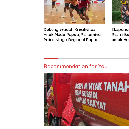
Dukung Wadah Kreativitas
Ekspansi
Anak Muda Papua, Pertamina
Resmi Bu
Patra Niaga Regional Papua
untuk Ha
Maluku Gelar MyPertamina
Transpor
Futsal Competition 2026
Recommendation for You