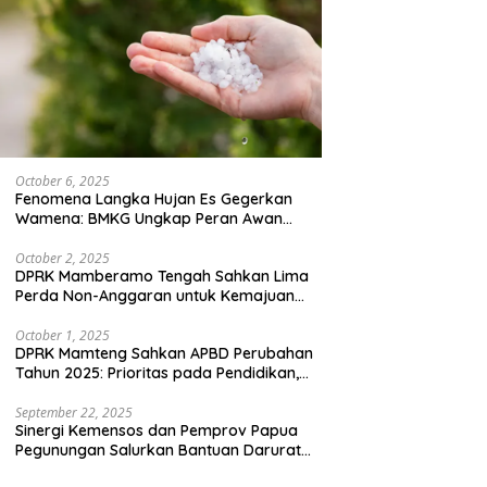
October 6, 2025
Fenomena Langka Hujan Es Gegerkan
Wamena: BMKG Ungkap Peran Awan
Cumulonimbus dan Potensi Cuaca
Ekstrem Peralihan Musim
October 2, 2025
DPRK Mamberamo Tengah Sahkan Lima
Perda Non-Anggaran untuk Kemajuan
Daerah
October 1, 2025
DPRK Mamteng Sahkan APBD Perubahan
Tahun 2025: Prioritas pada Pendidikan,
Kesehatan, dan Infrastruktur
September 22, 2025
Sinergi Kemensos dan Pemprov Papua
Pegunungan Salurkan Bantuan Darurat
untuk 684 Pengungsi Yalimo