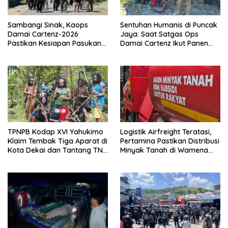
Sambangi Sinak, Kaops
Sentuhan Humanis di Puncak
Damai Cartenz-2026
Jaya: Saat Satgas Ops
Pastikan Kesiapan Pasukan
Damai Cartenz Ikut Panen
dan Dorong Perekonomian
Hasil Kebun Warga
Warga
TPNPB Kodap XVI Yahukimo
Logistik Airfreight Teratasi,
Klaim Tembak Tiga Aparat di
Pertamina Pastikan Distribusi
Kota Dekai dan Tantang TNI-
Minyak Tanah di Wamena
Polri Datangi Markas Kinbule
Kembali Normal