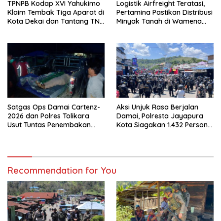
TPNPB Kodap XVI Yahukimo
Logistik Airfreight Teratasi,
Klaim Tembak Tiga Aparat di
Pertamina Pastikan Distribusi
Kota Dekai dan Tantang TNI-
Minyak Tanah di Wamena
Polri Datangi Markas Kinbule
Kembali Normal
Satgas Ops Damai Cartenz-
Aksi Unjuk Rasa Berjalan
2026 dan Polres Tolikara
Damai, Polresta Jayapura
Usut Tuntas Penembakan
Kota Siagakan 1.432 Personel
Pekerja Jalan di Kanggime
Gabungan
Recommendation for You