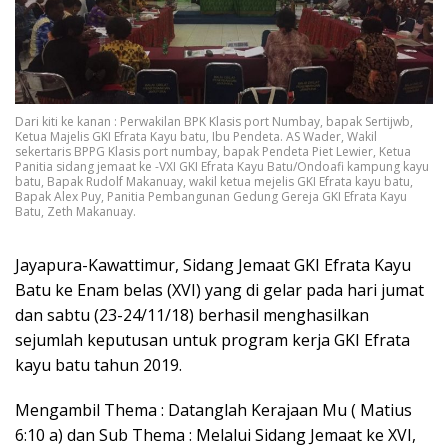
Dari kiti ke kanan : Perwakilan BPK Klasis port Numbay, bapak Sertijwb,
Ketua Majelis GKI Efrata Kayu batu, Ibu Pendeta. AS Wader, Wakil
sekertaris BPPG Klasis port numbay, bapak Pendeta Piet Lewier, Ketua
Panitia sidang jemaat ke -VXI GKI Efrata Kayu Batu/Ondoafi kampung kayu
batu, Bapak Rudolf Makanuay, wakil ketua mejelis GKI Efrata kayu batu,
Bapak Alex Puy, Panitia Pembangunan Gedung Gereja GKI Efrata Kayu
Batu, Zeth Makanuay.
Jayapura-Kawattimur, Sidang Jemaat GKI Efrata Kayu
Batu ke Enam belas (XVI) yang di gelar pada hari jumat
dan sabtu (23-24/11/18) berhasil menghasilkan
sejumlah keputusan untuk program kerja GKI Efrata
kayu batu tahun 2019.
Mengambil Thema : Datanglah Kerajaan Mu ( Matius
6:10 a) dan Sub Thema : Melalui Sidang Jemaat ke XVI,