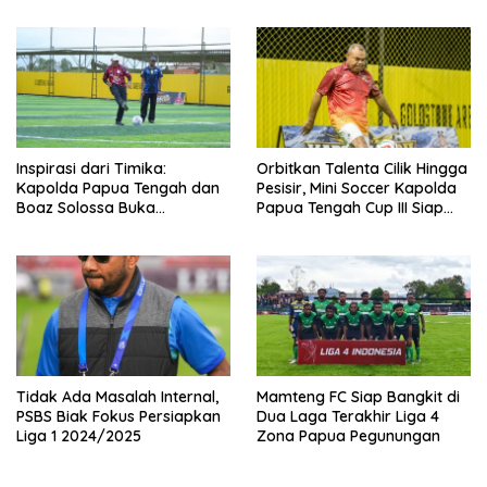
MyPertamina Futsal
Competition 2026
Inspirasi dari Timika:
Orbitkan Talenta Cilik Hingga
Kapolda Papua Tengah dan
Pesisir, Mini Soccer Kapolda
Boaz Solossa Buka
Papua Tengah Cup III Siap
Turnamen Mini Soccer U10-
Digelar
U12, Jaring Bibit Emas Sepak
Bola
Tidak Ada Masalah Internal,
Mamteng FC Siap Bangkit di
PSBS Biak Fokus Persiapkan
Dua Laga Terakhir Liga 4
Liga 1 2024/2025
Zona Papua Pegunungan