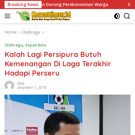
Skip
n dan Dorong Perekonomian Warga
Breaking News
Sentuhan Humanis di
to
content
Home
Olahraga
Olahraga
,
Sepak Bola
Kalah Lagi Persipura Butuh
Kemenangan Di Laga Terakhir
Hadapi Perseru
Gete
December 1, 2018