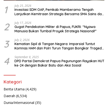
1
July 25, 2026
Investasi SDM OAP, Pemkab Mamberamo Tengah
Lanjutkan Kemitraan Strategis Bersama SMA Sains dan
Bahasa Papua
2
July 17, 2026
Gugat Pendekatan Militer di Papua, FUKRI: “Nyawa
Manusia Bukan Tumbal Proyek Strategis Nasional!”
3
July 2, 2026
Kematian Sipil di Tangan Negara: Imparsial Tuntut
Komnas HAM dan Polri Turun Tangan Bongkar Tragedi
Latsarmil
4
September 8, 2025
DPD Partai Demokrat Papua Pegunungan Rayakan HUT
ke-24 dengan Bakar Batu dan Aksi Sosial
Kategori
Berita Utama
(4,429)
Daerah
(6,534)
Dunia/Internasional
(35)