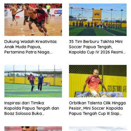
Dukung Wadah Kreativitas
35 Tim Berburu Takhta Mini
Anak Muda Papua,
Soccer Papua Tengah,
Pertamina Patra Niaga
Kapolda Cup IV 2026 Resmi
Regional Papua Maluku Gelar
Digelar di Timika!
MyPertamina Futsal
Competition 2026
Inspirasi dari Timika:
Orbitkan Talenta Cilik Hingga
Kapolda Papua Tengah dan
Pesisir, Mini Soccer Kapolda
Boaz Solossa Buka
Papua Tengah Cup III Siap
Turnamen Mini Soccer U10-
Digelar
U12, Jaring Bibit Emas Sepak
Bola