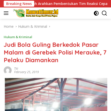
Skip
rahkan Pembentukan Tim Reaksi Cepat Bencana
Breaking News
Jaga 
to
content
Home
Hukum & Kriminal
Hukum & Kriminal
Judi Bola Guling Berkedok Pasar
Malam di Gerebek Polisi Merauke, 7
Pelaku Diamankan
Titi
February 25, 2019