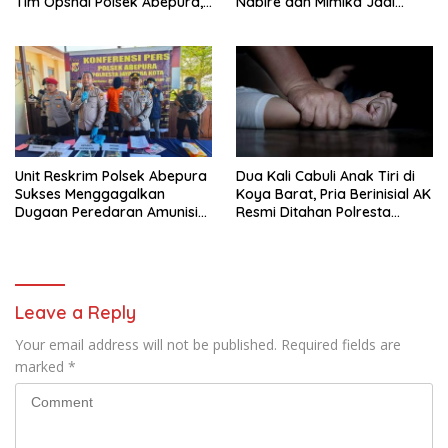
Tim Opsnal Polsek Abepura,
Nabire dan Mimika Jadi
Motor Honda Beat
Target Utama
Diamankan
Pemberantasan Kejahatan
3C
Unit Reskrim Polsek Abepura
Dua Kali Cabuli Anak Tiri di
Sukses Menggagalkan
Koya Barat, Pria Berinisial AK
Dugaan Peredaran Amunisi
Resmi Ditahan Polresta
Ilegal
Jayapura
Leave a Reply
Your email address will not be published.
Required fields are
marked
*