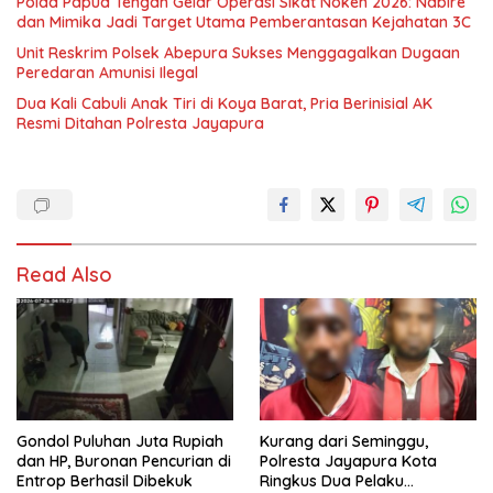
Polda Papua Tengah Gelar Operasi Sikat Noken 2026: Nabire
dan Mimika Jadi Target Utama Pemberantasan Kejahatan 3C
Unit Reskrim Polsek Abepura Sukses Menggagalkan Dugaan
Peredaran Amunisi Ilegal
Dua Kali Cabuli Anak Tiri di Koya Barat, Pria Berinisial AK
Resmi Ditahan Polresta Jayapura
Read Also
Gondol Puluhan Juta Rupiah
Kurang dari Seminggu,
dan HP, Buronan Pencurian di
Polresta Jayapura Kota
Entrop Berhasil Dibekuk
Ringkus Dua Pelaku