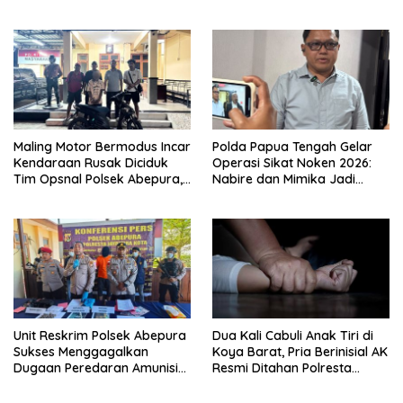
Penganiayaan Maut
Maling Motor Bermodus Incar
Polda Papua Tengah Gelar
Kendaraan Rusak Diciduk
Operasi Sikat Noken 2026:
Tim Opsnal Polsek Abepura,
Nabire dan Mimika Jadi
Motor Honda Beat
Target Utama
Diamankan
Pemberantasan Kejahatan
3C
Unit Reskrim Polsek Abepura
Dua Kali Cabuli Anak Tiri di
Sukses Menggagalkan
Koya Barat, Pria Berinisial AK
Dugaan Peredaran Amunisi
Resmi Ditahan Polresta
Ilegal
Jayapura