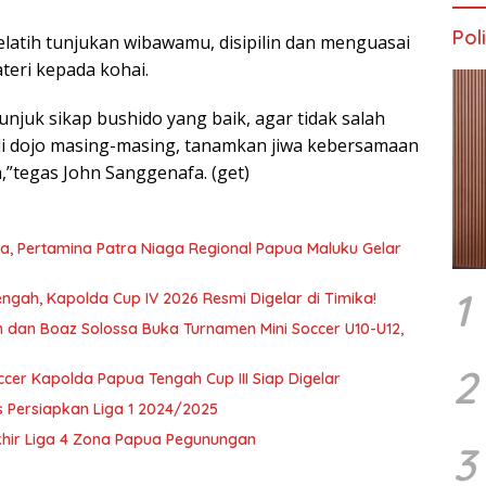
Poli
elatih tunjukan wibawamu, disipilin dan menguasai
teri kepada kohai.
njuk sikap bushido yang baik, agar tidak salah
 di dojo masing-masing, tanamkan jiwa kebersamaan
,”tegas John Sanggenafa. (get)
, Pertamina Patra Niaga Regional Papua Maluku Gelar
1
ngah, Kapolda Cup IV 2026 Resmi Digelar di Timika!
h dan Boaz Solossa Buka Turnamen Mini Soccer U10-U12,
2
Soccer Kapolda Papua Tengah Cup III Siap Digelar
s Persiapkan Liga 1 2024/2025
khir Liga 4 Zona Papua Pegunungan
3