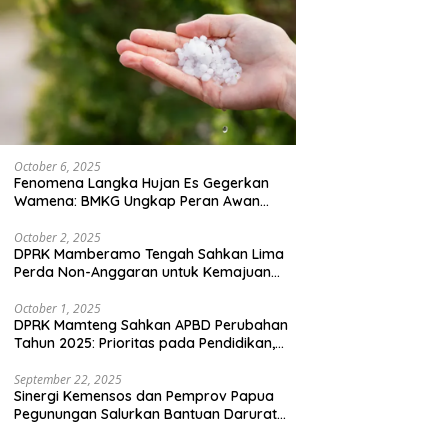
October 6, 2025
Fenomena Langka Hujan Es Gegerkan
Wamena: BMKG Ungkap Peran Awan
Cumulonimbus dan Potensi Cuaca
Ekstrem Peralihan Musim
October 2, 2025
DPRK Mamberamo Tengah Sahkan Lima
Perda Non-Anggaran untuk Kemajuan
Daerah
October 1, 2025
DPRK Mamteng Sahkan APBD Perubahan
Tahun 2025: Prioritas pada Pendidikan,
Kesehatan, dan Infrastruktur
September 22, 2025
Sinergi Kemensos dan Pemprov Papua
Pegunungan Salurkan Bantuan Darurat
untuk 684 Pengungsi Yalimo