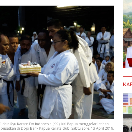
KA
shin Ryu Karate-Do Indonesia (KKI), KKI Papua menggelar latihan
pusatkan di Dojo Bank Papua Karate club, Sabtu sore, 13 April 2019.