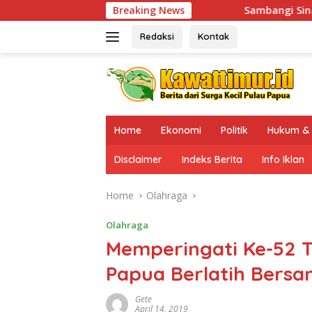
Skip
Sambangi Sinak, Kaops Damai Cartenz-202
Breaking News
to
content
Redaksi
Kontak
Home
Ekonomi
Politik
Hukum & 
Disclaimer
Indeks Berita
Info Iklan
Home
Olahraga
Olahraga
Memperingati Ke-52 T
Papua Berlatih Bers
Gete
April 14, 2019