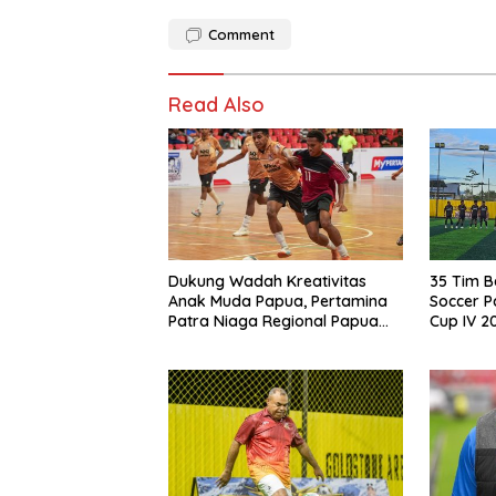
Comment
Read Also
Dukung Wadah Kreativitas
35 Tim B
Anak Muda Papua, Pertamina
Soccer P
Patra Niaga Regional Papua
Cup IV 2
Maluku Gelar MyPertamina
Timika!
Futsal Competition 2026