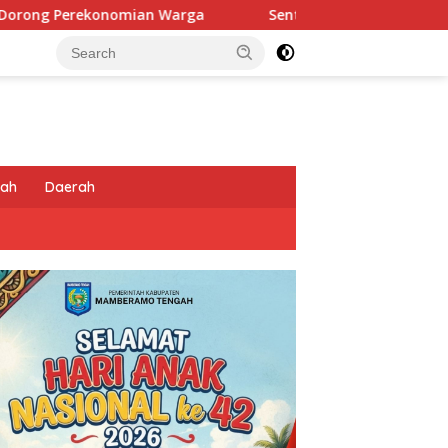
Sentuhan Humanis di Puncak Jaya: Saat Satgas Ops Da
tah
Daerah