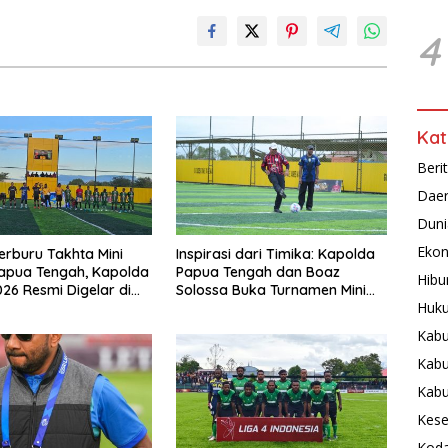
4
Kat
Beri
Dae
Duni
Ekon
erburu Takhta Mini
Inspirasi dari Timika: Kapolda
apua Tengah, Kapolda
Papua Tengah dan Boaz
Hibu
026 Resmi Digelar di
Solossa Buka Turnamen Mini
Huku
Soccer U10-U12, Jaring Bibit
Emas Sepak Bola
Kabu
Kabu
Kab
Kese
Koda