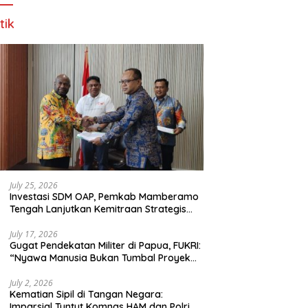
tik
July 25, 2026
Investasi SDM OAP, Pemkab Mamberamo
Tengah Lanjutkan Kemitraan Strategis
Bersama SMA Sains dan Bahasa Papua
July 17, 2026
Gugat Pendekatan Militer di Papua, FUKRI:
“Nyawa Manusia Bukan Tumbal Proyek
Strategis Nasional!”
July 2, 2026
Kematian Sipil di Tangan Negara:
Imparsial Tuntut Komnas HAM dan Polri