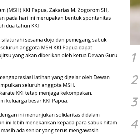
tam (MSH) KKI Papua, Zakarias M. Zogorom SH,
n pada hari ini merupakan bentuk spontanitas
uh dua tahun KKI
i silaturahi sesama dojo dan pemegang sabuk
t seluruh anggota MSH KKI Papua dapat
1
ujitsu yang akan diberikan oleh ketua Dewan Guru
2
engapresiasi latihan yang digelar oleh Dewan
mpulkan seluruh anggota MSH.
 karate KKI tetap menjaga kekompakan,
3
m keluarga besar KKI Papua.
, dengan ini menunjukan solidaritas didalam
4
ihan ini lebih menekankan kepada para sabuk hitam
na masih ada senior yang terus mengawasih