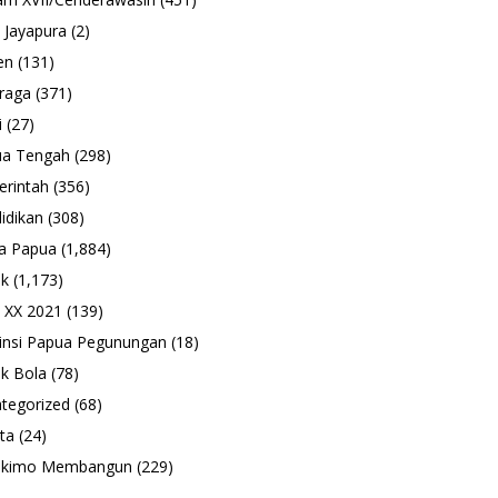
 Jayapura
(2)
en
(131)
raga
(371)
i
(27)
ua Tengah
(298)
rintah
(356)
idikan
(308)
a Papua
(1,884)
ik
(1,173)
 XX 2021
(139)
insi Papua Pegunungan
(18)
k Bola
(78)
tegorized
(68)
ta
(24)
ukimo Membangun
(229)