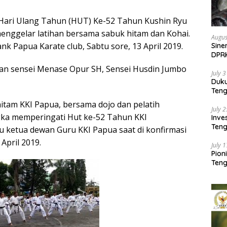
Hari Ulang Tahun (HUT) Ke-52 Tahun Kushin Ryu
menggelar latihan bersama sabuk hitam dan Kohai.
Augus
nk Papua Karate club, Sabtu sore, 13 April 2019.
Sine
DPR
Kem
an sensei Menase Opur SH, Sensei Husdin Jumbo
July 
Duk
Ten
Pela
hitam KKI Papua, bersama dojo dan pelatih
July 
gka memperingati Hut ke-52 Tahun KKI
Inv
Teng
u ketua dewan Guru KKI Papua saat di konfirmasi
SMA 
April 2019.
July 
Pion
Teng