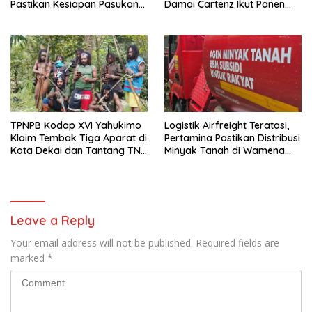
Pastikan Kesiapan Pasukan
Damai Cartenz Ikut Panen
dan Dorong Perekonomian
Hasil Kebun Warga
Warga
TPNPB Kodap XVI Yahukimo
Logistik Airfreight Teratasi,
Klaim Tembak Tiga Aparat di
Pertamina Pastikan Distribusi
Kota Dekai dan Tantang TNI-
Minyak Tanah di Wamena
Polri Datangi Markas Kinbule
Kembali Normal
Leave a Reply
Your email address will not be published.
Required fields are
marked
*