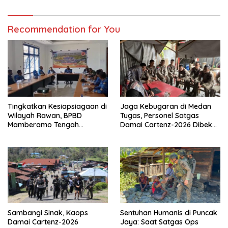
Recommendation for You
Tingkatkan Kesiapsiagaan di
Jaga Kebugaran di Medan
Wilayah Rawan, BPBD
Tugas, Personel Satgas
Mamberamo Tengah
Damai Cartenz-2026 Dibekali
Arahkan Pembentukan Tim
Edukasi Deteksi Dini Kanker
Reaksi Cepat Bencana
Sambangi Sinak, Kaops
Sentuhan Humanis di Puncak
Damai Cartenz-2026
Jaya: Saat Satgas Ops