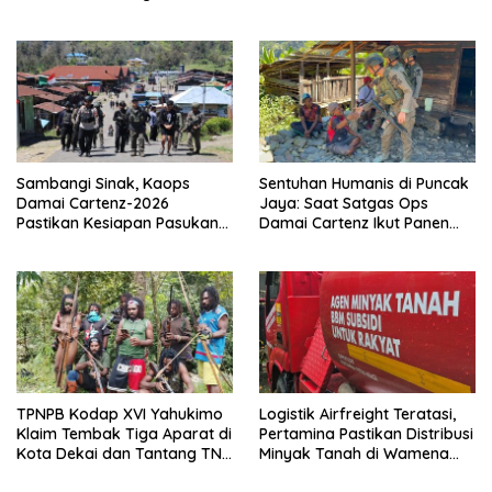
Arahkan Pembentukan Tim
Edukasi Deteksi Dini Kanker
Reaksi Cepat Bencana
Sambangi Sinak, Kaops
Sentuhan Humanis di Puncak
Damai Cartenz-2026
Jaya: Saat Satgas Ops
Pastikan Kesiapan Pasukan
Damai Cartenz Ikut Panen
dan Dorong Perekonomian
Hasil Kebun Warga
Warga
TPNPB Kodap XVI Yahukimo
Logistik Airfreight Teratasi,
Klaim Tembak Tiga Aparat di
Pertamina Pastikan Distribusi
Kota Dekai dan Tantang TNI-
Minyak Tanah di Wamena
Polri Datangi Markas Kinbule
Kembali Normal