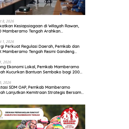
t 8, 2026
katkan Kesiapsiagaan di Wilayah Rawan,
D Mamberamo Tengah Arahkan
entukan Tim Reaksi Cepat Bencana
t 1, 2026
rgi Perkuat Regulasi Daerah, Pemkab dan
K Mamberamo Tengah Resmi Gandeng
enkumham Papua
31, 2026
ung Ekonomi Lokal, Pemkab Mamberamo
gah Kucurkan Bantuan Sembako bagi 200
ku Usaha OAP
25, 2026
estasi SDM OAP, Pemkab Mamberamo
ah Lanjutkan Kemitraan Strategis Bersama
Sains dan Bahasa Papua