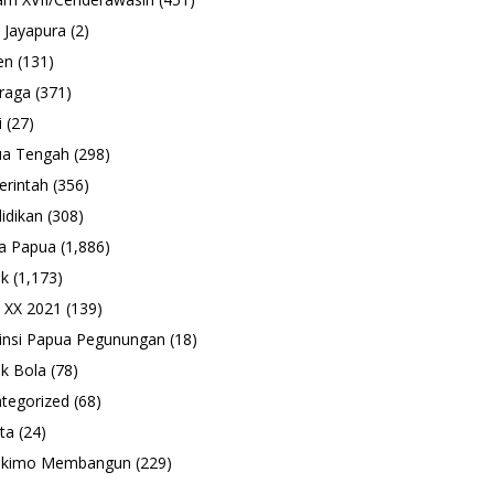
 Jayapura
(2)
en
(131)
raga
(371)
i
(27)
ua Tengah
(298)
rintah
(356)
idikan
(308)
a Papua
(1,886)
ik
(1,173)
 XX 2021
(139)
insi Papua Pegunungan
(18)
k Bola
(78)
tegorized
(68)
ta
(24)
ukimo Membangun
(229)