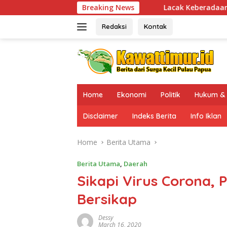
Skip
Lacak Keberadaan DPO KKB Tembagapura, Tim 
Breaking News
to
content
Redaksi
Kontak
Home
Ekonomi
Politik
Hukum & 
Disclaimer
Indeks Berita
Info Iklan
Home
Berita Utama
Berita Utama
,
Daerah
Sikapi Virus Corona, 
Bersikap
Dessy
March 16, 2020