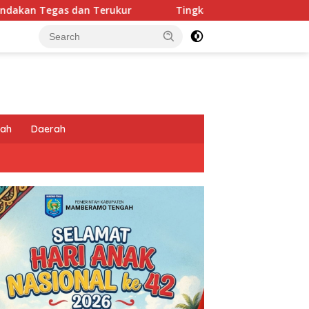
Tingkatkan Kesiapsiagaan di Wilayah Rawan, BPBD Ma
tah
Daerah