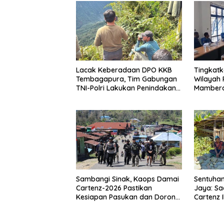
Lacak Keberadaan DPO KKB
Tingkatk
Tembagapura, Tim Gabungan
Wilayah
TNI-Polri Lakukan Penindakan
Mambera
Tegas dan Terukur
Pembent
Cepat B
Sambangi Sinak, Kaops Damai
Sentuhan
Cartenz-2026 Pastikan
Jaya: Sa
Kesiapan Pasukan dan Dorong
Cartenz 
Perekonomian Warga
Warga