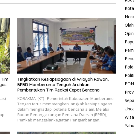
Kota
Nok
Olah
Opin
Pap
Peme
Pend
Pold
Polit
 Tim
Tingkatkan Kesiapsiagaan di Wilayah Rawan,
PON
gas
BPBD Mamberamo Tengah Arahkan
Pembentukan Tim Reaksi Cepat Bencana
Prov
gas)
KOBAKMA, (KT)– Pemerintah Kabupaten Mamberamo
Sepa
i
Tengah terus mematangkan langkah kesiapsiagaan
Unca
dalam menghadapi potensi bencana alam. Melalui
dap
Badan Penanggulangan Bencana Daerah (BPBD),
Wisa
Pemkab menggelar kegiatan Pengembangan…
Yah