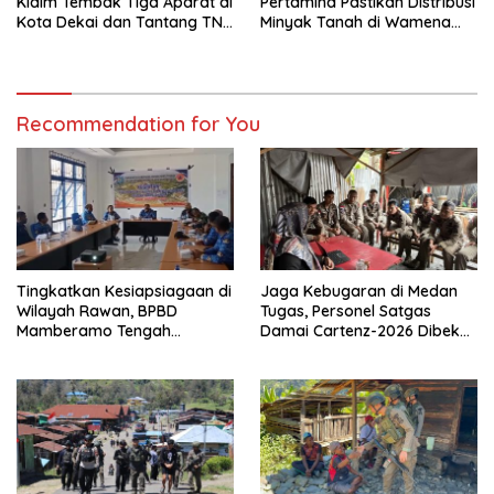
Klaim Tembak Tiga Aparat di
Pertamina Pastikan Distribusi
Kota Dekai dan Tantang TNI-
Minyak Tanah di Wamena
Polri Datangi Markas Kinbule
Kembali Normal
Recommendation for You
Tingkatkan Kesiapsiagaan di
Jaga Kebugaran di Medan
Wilayah Rawan, BPBD
Tugas, Personel Satgas
Mamberamo Tengah
Damai Cartenz-2026 Dibekali
Arahkan Pembentukan Tim
Edukasi Deteksi Dini Kanker
Reaksi Cepat Bencana