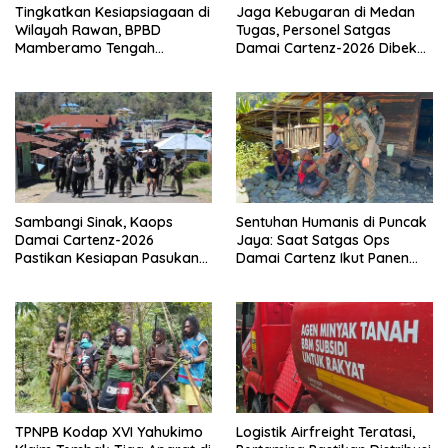
Tingkatkan Kesiapsiagaan di
Jaga Kebugaran di Medan
Wilayah Rawan, BPBD
Tugas, Personel Satgas
Mamberamo Tengah
Damai Cartenz-2026 Dibekali
Arahkan Pembentukan Tim
Edukasi Deteksi Dini Kanker
Reaksi Cepat Bencana
Sambangi Sinak, Kaops
Sentuhan Humanis di Puncak
Damai Cartenz-2026
Jaya: Saat Satgas Ops
Pastikan Kesiapan Pasukan
Damai Cartenz Ikut Panen
dan Dorong Perekonomian
Hasil Kebun Warga
Warga
TPNPB Kodap XVI Yahukimo
Logistik Airfreight Teratasi,