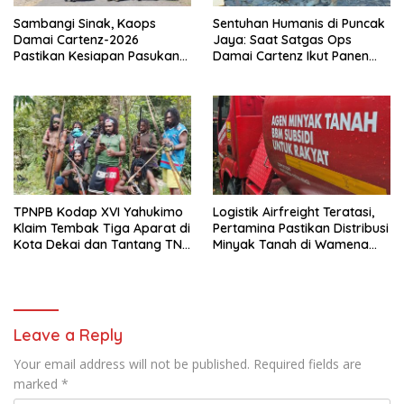
Sambangi Sinak, Kaops
Sentuhan Humanis di Puncak
Damai Cartenz-2026
Jaya: Saat Satgas Ops
Pastikan Kesiapan Pasukan
Damai Cartenz Ikut Panen
dan Dorong Perekonomian
Hasil Kebun Warga
Warga
TPNPB Kodap XVI Yahukimo
Logistik Airfreight Teratasi,
Klaim Tembak Tiga Aparat di
Pertamina Pastikan Distribusi
Kota Dekai dan Tantang TNI-
Minyak Tanah di Wamena
Polri Datangi Markas Kinbule
Kembali Normal
Leave a Reply
Your email address will not be published.
Required fields are
marked
*