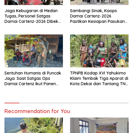
Jaga Kebugaran di Medan
Sambangi Sinak, Kaops
Tugas, Personel Satgas
Damai Cartenz-2026
Damai Cartenz-2026 Dibekali
Pastikan Kesiapan Pasukan
Edukasi Deteksi Dini Kanker
dan Dorong Perekonomian
Warga
Sentuhan Humanis di Puncak
TPNPB Kodap XVI Yahukimo
Jaya: Saat Satgas Ops
Klaim Tembak Tiga Aparat di
Damai Cartenz Ikut Panen
Kota Dekai dan Tantang TNI-
Hasil Kebun Warga
Polri Datangi Markas Kinbule
Recommendation for You