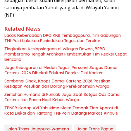
sebagian besar sudah dikerjakan permanen, salah
satunya jembatan Yahuli yang ada di Wilayah Yalimo.
(NP)
Related News
Lacak Keberadaan DPO KKB Tembagapura, Tim Gabungan
TNI-Polri Lakukan Penindakan Tegas dan Terukur
Tingkatkan Kesiapsiagaan di Wilayah Rawan, BPBD
Mamberamo Tengah Arahkan Pembentukan Tim Reaksi Cepat
Bencana
Jaga Kebugaran di Medan Tugas, Personel Satgas Damai
Cartenz-2026 Dibekali Edukasi Deteksi Dini Kanker
Sambangi Sinak, Kaops Damai Cartenz-2026 Pastikan
Kesiapan Pasukan dan Dorong Perekonomian Warga
Sentuhan Humanis di Puncak Jaya: Saat Satgas Ops Damai
Cartenz Ikut Panen Hasil Kebun Warga
TPNPB Kodap XVI Yahukimo Klaim Tembak Tiga Aparat di
Kota Dekai dan Tantang TNI-Polri Datangi Markas Kinbule
jalan Trans Jayapura-Wamena
Jalan Trans Papua