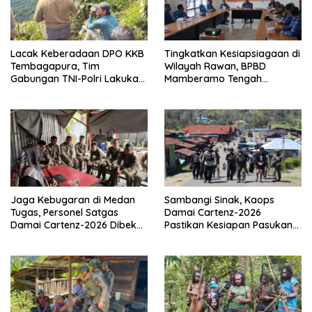
Lacak Keberadaan DPO KKB
Tingkatkan Kesiapsiagaan di
Tembagapura, Tim
Wilayah Rawan, BPBD
Gabungan TNI-Polri Lakukan
Mamberamo Tengah
Penindakan Tegas dan
Arahkan Pembentukan Tim
Terukur
Reaksi Cepat Bencana
Jaga Kebugaran di Medan
Sambangi Sinak, Kaops
Tugas, Personel Satgas
Damai Cartenz-2026
Damai Cartenz-2026 Dibekali
Pastikan Kesiapan Pasukan
Edukasi Deteksi Dini Kanker
dan Dorong Perekonomian
Warga