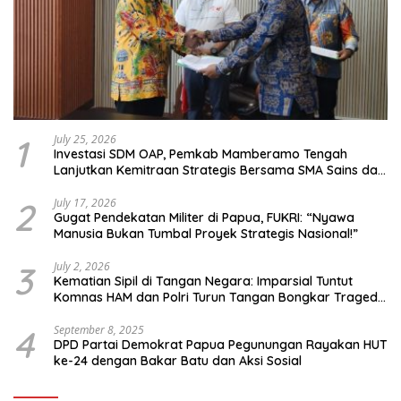
1
July 25, 2026
Investasi SDM OAP, Pemkab Mamberamo Tengah
Lanjutkan Kemitraan Strategis Bersama SMA Sains dan
Bahasa Papua
2
July 17, 2026
Gugat Pendekatan Militer di Papua, FUKRI: “Nyawa
Manusia Bukan Tumbal Proyek Strategis Nasional!”
3
July 2, 2026
Kematian Sipil di Tangan Negara: Imparsial Tuntut
Komnas HAM dan Polri Turun Tangan Bongkar Tragedi
Latsarmil
4
September 8, 2025
DPD Partai Demokrat Papua Pegunungan Rayakan HUT
ke-24 dengan Bakar Batu dan Aksi Sosial