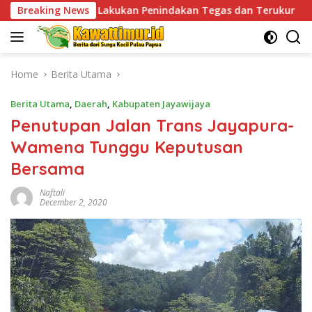
Skip
Lakukan Penindakan Tegas dan Terukur
Breaking News
Tingkatkan Ke
to
content
Home
Berita Utama
Berita Utama
,
Daerah
,
Kabupaten Jayawijaya
Penutupan Jalan Trans Jayapura-
Wamena Tunggu Keputusan
Bersama
Naftali
December 2, 2020