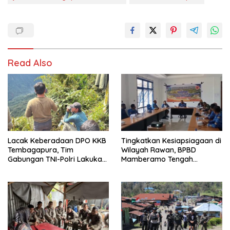
Read Also
Lacak Keberadaan DPO KKB
Tingkatkan Kesiapsiagaan di
Tembagapura, Tim
Wilayah Rawan, BPBD
Gabungan TNI-Polri Lakukan
Mamberamo Tengah
Penindakan Tegas dan
Arahkan Pembentukan Tim
Terukur
Reaksi Cepat Bencana