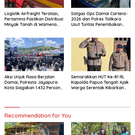
Logistik Airfreight Teratasi,
Satgas Ops Damai Cartenz-
Pertamina Pastikan Distribusi
2026 dan Polres Tolikara
Minyak Tanah di Wamena
Usut Tuntas Penembakan
Kembali Normal
Pekerja Jalan di Kanggime
Aksi Unjuk Rasa Berjalan
Semarakkan HUT Ke-81 RI,
Damai, Polresta Jayapura
Kapolda Papua Tengah Ajak
Kota Siagakan 1.432 Personel
Warga Serentak Kibarkan
Gabungan
Merah Putih
Recommendation for You