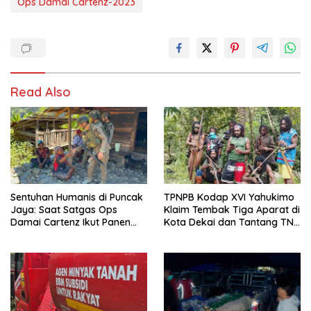
Ops Damai Cartenz-2023
Read Also
Sentuhan Humanis di Puncak
TPNPB Kodap XVI Yahukimo
Jaya: Saat Satgas Ops
Klaim Tembak Tiga Aparat di
Damai Cartenz Ikut Panen
Kota Dekai dan Tantang TNI-
Hasil Kebun Warga
Polri Datangi Markas Kinbule