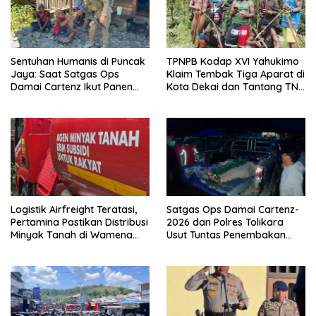
Sentuhan Humanis di Puncak
TPNPB Kodap XVI Yahukimo
Jaya: Saat Satgas Ops
Klaim Tembak Tiga Aparat di
Damai Cartenz Ikut Panen
Kota Dekai dan Tantang TNI-
Hasil Kebun Warga
Polri Datangi Markas Kinbule
Logistik Airfreight Teratasi,
Satgas Ops Damai Cartenz-
Pertamina Pastikan Distribusi
2026 dan Polres Tolikara
Minyak Tanah di Wamena
Usut Tuntas Penembakan
Kembali Normal
Pekerja Jalan di Kanggime