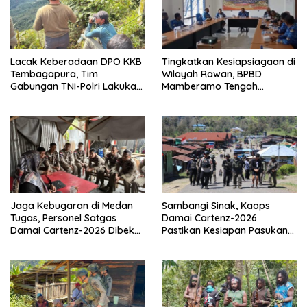
Lacak Keberadaan DPO KKB
Tingkatkan Kesiapsiagaan di
Tembagapura, Tim
Wilayah Rawan, BPBD
Gabungan TNI-Polri Lakukan
Mamberamo Tengah
Penindakan Tegas dan
Arahkan Pembentukan Tim
Terukur
Reaksi Cepat Bencana
Jaga Kebugaran di Medan
Sambangi Sinak, Kaops
Tugas, Personel Satgas
Damai Cartenz-2026
Damai Cartenz-2026 Dibekali
Pastikan Kesiapan Pasukan
Edukasi Deteksi Dini Kanker
dan Dorong Perekonomian
Warga