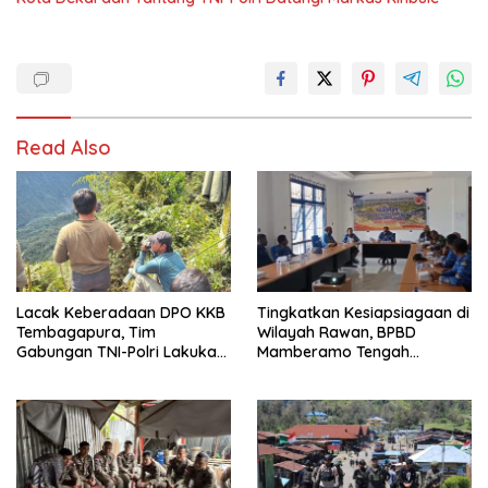
Read Also
Lacak Keberadaan DPO KKB
Tingkatkan Kesiapsiagaan di
Tembagapura, Tim
Wilayah Rawan, BPBD
Gabungan TNI-Polri Lakukan
Mamberamo Tengah
Penindakan Tegas dan
Arahkan Pembentukan Tim
Terukur
Reaksi Cepat Bencana