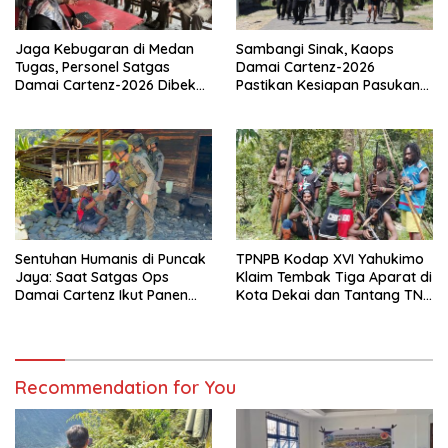
Jaga Kebugaran di Medan
Sambangi Sinak, Kaops
Tugas, Personel Satgas
Damai Cartenz-2026
Damai Cartenz-2026 Dibekali
Pastikan Kesiapan Pasukan
Edukasi Deteksi Dini Kanker
dan Dorong Perekonomian
Warga
Sentuhan Humanis di Puncak
TPNPB Kodap XVI Yahukimo
Jaya: Saat Satgas Ops
Klaim Tembak Tiga Aparat di
Damai Cartenz Ikut Panen
Kota Dekai dan Tantang TNI-
Hasil Kebun Warga
Polri Datangi Markas Kinbule
Recommendation for You