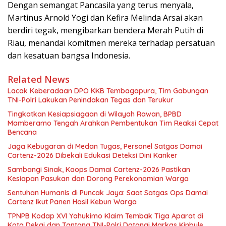
Dengan semangat Pancasila yang terus menyala,
Martinus Arnold Yogi dan Kefira Melinda Arsai akan
berdiri tegak, mengibarkan bendera Merah Putih di
Riau, menandai komitmen mereka terhadap persatuan
dan kesatuan bangsa Indonesia.
Related News
Lacak Keberadaan DPO KKB Tembagapura, Tim Gabungan
TNI-Polri Lakukan Penindakan Tegas dan Terukur
Tingkatkan Kesiapsiagaan di Wilayah Rawan, BPBD
Mamberamo Tengah Arahkan Pembentukan Tim Reaksi Cepat
Bencana
Jaga Kebugaran di Medan Tugas, Personel Satgas Damai
Cartenz-2026 Dibekali Edukasi Deteksi Dini Kanker
Sambangi Sinak, Kaops Damai Cartenz-2026 Pastikan
Kesiapan Pasukan dan Dorong Perekonomian Warga
Sentuhan Humanis di Puncak Jaya: Saat Satgas Ops Damai
Cartenz Ikut Panen Hasil Kebun Warga
TPNPB Kodap XVI Yahukimo Klaim Tembak Tiga Aparat di
Kota Dekai dan Tantang TNI-Polri Datangi Markas Kinbule