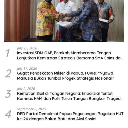
1
July 25, 2026
Investasi SDM OAP, Pemkab Mamberamo Tengah
Lanjutkan Kemitraan Strategis Bersama SMA Sains dan
Bahasa Papua
2
July 17, 2026
Gugat Pendekatan Militer di Papua, FUKRI: “Nyawa
Manusia Bukan Tumbal Proyek Strategis Nasional!”
3
July 2, 2026
Kematian Sipil di Tangan Negara: Imparsial Tuntut
Komnas HAM dan Polri Turun Tangan Bongkar Tragedi
Latsarmil
4
September 8, 2025
DPD Partai Demokrat Papua Pegunungan Rayakan HUT
ke-24 dengan Bakar Batu dan Aksi Sosial