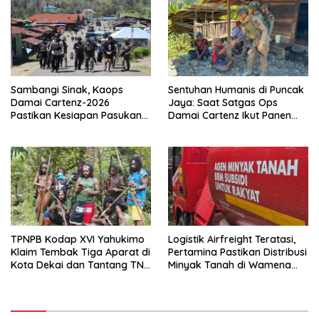
Sambangi Sinak, Kaops
Sentuhan Humanis di Puncak
Damai Cartenz-2026
Jaya: Saat Satgas Ops
Pastikan Kesiapan Pasukan
Damai Cartenz Ikut Panen
dan Dorong Perekonomian
Hasil Kebun Warga
Warga
TPNPB Kodap XVI Yahukimo
Logistik Airfreight Teratasi,
Klaim Tembak Tiga Aparat di
Pertamina Pastikan Distribusi
Kota Dekai dan Tantang TNI-
Minyak Tanah di Wamena
Polri Datangi Markas Kinbule
Kembali Normal