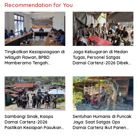
Recommendation for You
Tingkatkan Kesiapsiagaan di
Jaga Kebugaran di Medan
Wilayah Rawan, BPBD
Tugas, Personel Satgas
Mamberamo Tengah
Damai Cartenz-2026 Dibekali
Arahkan Pembentukan Tim
Edukasi Deteksi Dini Kanker
Reaksi Cepat Bencana
Sambangi Sinak, Kaops
Sentuhan Humanis di Puncak
Damai Cartenz-2026
Jaya: Saat Satgas Ops
Pastikan Kesiapan Pasukan
Damai Cartenz Ikut Panen
dan Dorong Perekonomian
Hasil Kebun Warga