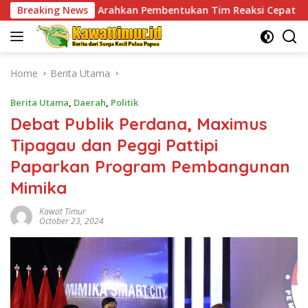
Skip
hkan Pembentukan Tim Reaksi Cepat Bencana
Breaking News
Jaga Ke
to
content
Home
Berita Utama
Berita Utama
,
Daerah
,
Politik
Debat Publik Perdana, Maximus
Tipagau dan Peggi Pattipi
Paparkan Program Pembangunan
Mimika
Kawat Timur
October 23, 2024