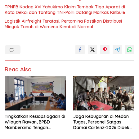
TPNPB Kodap XVI Yahukimo Klaim Tembak Tiga Aparat di
Kota Dekai dan Tantang TNI-Polri Datangi Markas Kinbule
Logistik Airfreight Teratasi, Pertamina Pastikan Distribusi
Minyak Tanah di Wamena Kembali Normal
Read Also
Tingkatkan Kesiapsiagaan di
Jaga Kebugaran di Medan
Wilayah Rawan, BPBD
Tugas, Personel Satgas
Mamberamo Tengah
Damai Cartenz-2026 Dibekali
Arahkan Pembentukan Tim
Edukasi Deteksi Dini Kanker
Reaksi Cepat Bencana