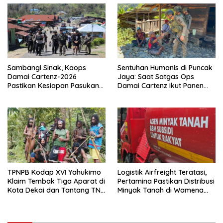
Sambangi Sinak, Kaops
Sentuhan Humanis di Puncak
Damai Cartenz-2026
Jaya: Saat Satgas Ops
Pastikan Kesiapan Pasukan
Damai Cartenz Ikut Panen
dan Dorong Perekonomian
Hasil Kebun Warga
Warga
TPNPB Kodap XVI Yahukimo
Logistik Airfreight Teratasi,
Klaim Tembak Tiga Aparat di
Pertamina Pastikan Distribusi
Kota Dekai dan Tantang TNI-
Minyak Tanah di Wamena
Polri Datangi Markas Kinbule
Kembali Normal