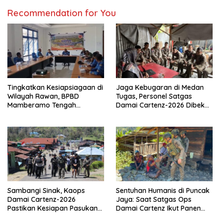
Recommendation for You
Tingkatkan Kesiapsiagaan di
Jaga Kebugaran di Medan
Wilayah Rawan, BPBD
Tugas, Personel Satgas
Mamberamo Tengah
Damai Cartenz-2026 Dibekali
Arahkan Pembentukan Tim
Edukasi Deteksi Dini Kanker
Reaksi Cepat Bencana
Sambangi Sinak, Kaops
Sentuhan Humanis di Puncak
Damai Cartenz-2026
Jaya: Saat Satgas Ops
Pastikan Kesiapan Pasukan
Damai Cartenz Ikut Panen
dan Dorong Perekonomian
Hasil Kebun Warga