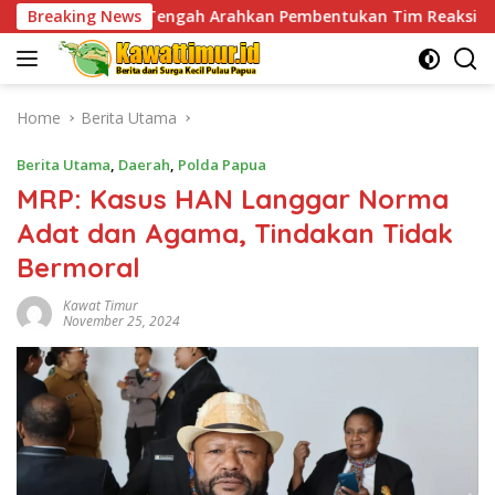
Skip
ngah Arahkan Pembentukan Tim Reaksi Cepat Bencana
Breaking News
to
content
Home
Berita Utama
Berita Utama
,
Daerah
,
Polda Papua
MRP: Kasus HAN Langgar Norma
Adat dan Agama, Tindakan Tidak
Bermoral
Kawat Timur
November 25, 2024