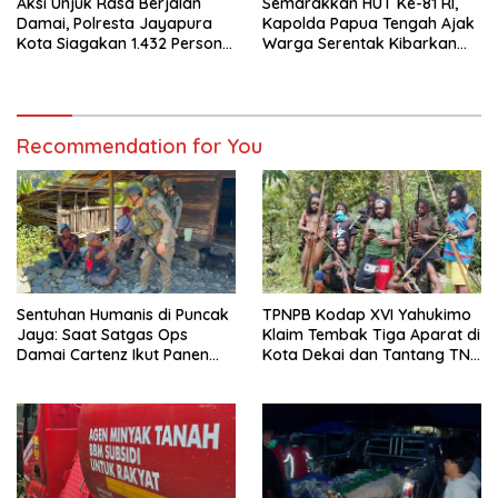
Aksi Unjuk Rasa Berjalan
Semarakkan HUT Ke-81 RI,
Damai, Polresta Jayapura
Kapolda Papua Tengah Ajak
Kota Siagakan 1.432 Personel
Warga Serentak Kibarkan
Gabungan
Merah Putih
Recommendation for You
Sentuhan Humanis di Puncak
TPNPB Kodap XVI Yahukimo
Jaya: Saat Satgas Ops
Klaim Tembak Tiga Aparat di
Damai Cartenz Ikut Panen
Kota Dekai dan Tantang TNI-
Hasil Kebun Warga
Polri Datangi Markas Kinbule