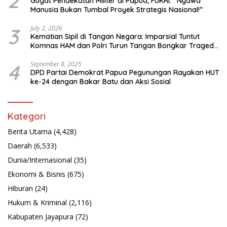
2
Gugat Pendekatan Militer di Papua, FUKRI: “Nyawa
Manusia Bukan Tumbal Proyek Strategis Nasional!”
3
July 2, 2026
Kematian Sipil di Tangan Negara: Imparsial Tuntut
Komnas HAM dan Polri Turun Tangan Bongkar Tragedi
Latsarmil
4
September 8, 2025
DPD Partai Demokrat Papua Pegunungan Rayakan HUT
ke-24 dengan Bakar Batu dan Aksi Sosial
Kategori
Berita Utama
(4,428)
Daerah
(6,533)
Dunia/Internasional
(35)
Ekonomi & Bisnis
(675)
Hiburan
(24)
Hukum & Kriminal
(2,116)
Kabupaten Jayapura
(72)