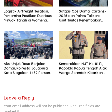
Logistik Airfreight Teratasi,
Satgas Ops Damai Cartenz-
Pertamina Pastikan Distribusi
2026 dan Polres Tolikara
Minyak Tanah di Wamena
Usut Tuntas Penembakan
Kembali Normal
Pekerja Jalan di Kanggime
Aksi Unjuk Rasa Berjalan
Semarakkan HUT Ke-81 RI,
Damai, Polresta Jayapura
Kapolda Papua Tengah Ajak
Kota Siagakan 1.432 Personel
Warga Serentak Kibarkan
Gabungan
Merah Putih
Leave a Reply
Your email address will not be published.
Required fields are
marked
*