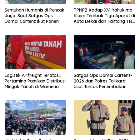
Sentuhan Humanis di Puncak
TPNPB Kodap XVI Yahukimo
Jaya: Saat Satgas Ops
Klaim Tembak Tiga Aparat di
Damai Cartenz Ikut Panen
Kota Dekai dan Tantang TNI-
Hasil Kebun Warga
Polri Datangi Markas Kinbule
Logistik Airfreight Teratasi,
Satgas Ops Damai Cartenz-
Pertamina Pastikan Distribusi
2026 dan Polres Tolikara
Minyak Tanah di Wamena
Usut Tuntas Penembakan
Kembali Normal
Pekerja Jalan di Kanggime