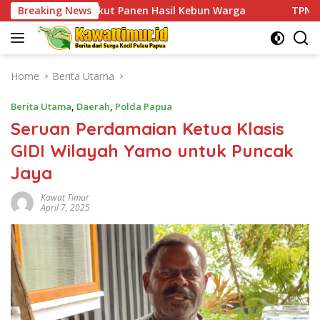
Skip
kut Panen Hasil Kebun Warga
Breaking News
TPNPB Kodap XVI Yahukim
to
content
Home
Berita Utama
Berita Utama
,
Daerah
,
Polda Papua
Seruan Perdamaian Ketua Klasis
GIDI Wilayah Yamo untuk Puncak
Jaya
Kawat Timur
April 7, 2025