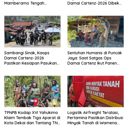
Mamberamo Tengah
Damai Cartenz-2026 Dibekali
Arahkan Pembentukan Tim
Edukasi Deteksi Dini Kanker
Reaksi Cepat Bencana
Sambangi Sinak, Kaops
Sentuhan Humanis di Puncak
Damai Cartenz-2026
Jaya: Saat Satgas Ops
Pastikan Kesiapan Pasukan
Damai Cartenz Ikut Panen
dan Dorong Perekonomian
Hasil Kebun Warga
Warga
TPNPB Kodap XVI Yahukimo
Logistik Airfreight Teratasi,
Klaim Tembak Tiga Aparat di
Pertamina Pastikan Distribusi
Kota Dekai dan Tantang TNI-
Minyak Tanah di Wamena