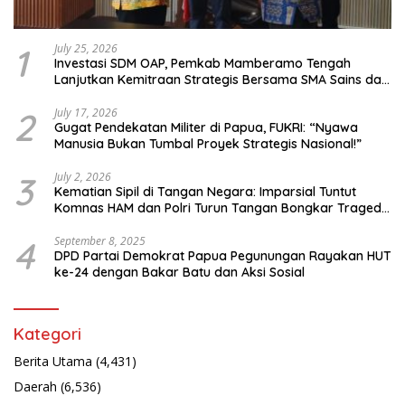
1
July 25, 2026
Investasi SDM OAP, Pemkab Mamberamo Tengah
Lanjutkan Kemitraan Strategis Bersama SMA Sains dan
Bahasa Papua
2
July 17, 2026
Gugat Pendekatan Militer di Papua, FUKRI: “Nyawa
Manusia Bukan Tumbal Proyek Strategis Nasional!”
3
July 2, 2026
Kematian Sipil di Tangan Negara: Imparsial Tuntut
Komnas HAM dan Polri Turun Tangan Bongkar Tragedi
Latsarmil
4
September 8, 2025
DPD Partai Demokrat Papua Pegunungan Rayakan HUT
ke-24 dengan Bakar Batu dan Aksi Sosial
Kategori
Berita Utama
(4,431)
Daerah
(6,536)