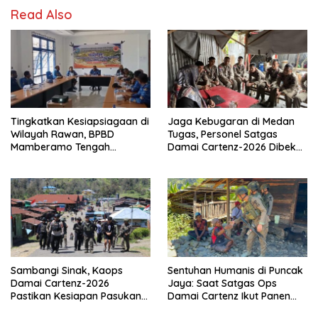
Read Also
Tingkatkan Kesiapsiagaan di
Jaga Kebugaran di Medan
Wilayah Rawan, BPBD
Tugas, Personel Satgas
Mamberamo Tengah
Damai Cartenz-2026 Dibekali
Arahkan Pembentukan Tim
Edukasi Deteksi Dini Kanker
Reaksi Cepat Bencana
Sambangi Sinak, Kaops
Sentuhan Humanis di Puncak
Damai Cartenz-2026
Jaya: Saat Satgas Ops
Pastikan Kesiapan Pasukan
Damai Cartenz Ikut Panen
dan Dorong Perekonomian
Hasil Kebun Warga