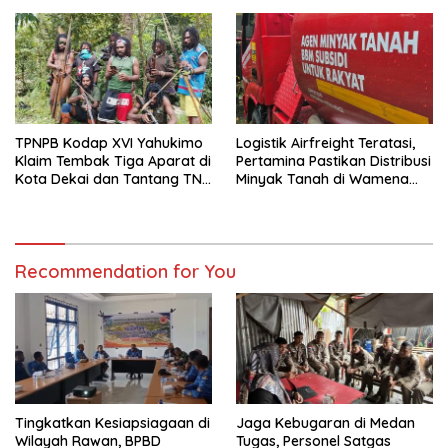
Warga
TPNPB Kodap XVI Yahukimo
Logistik Airfreight Teratasi,
Klaim Tembak Tiga Aparat di
Pertamina Pastikan Distribusi
Kota Dekai dan Tantang TNI-
Minyak Tanah di Wamena
Polri Datangi Markas Kinbule
Kembali Normal
Recommendation for You
Tingkatkan Kesiapsiagaan di
Jaga Kebugaran di Medan
Wilayah Rawan, BPBD
Tugas, Personel Satgas