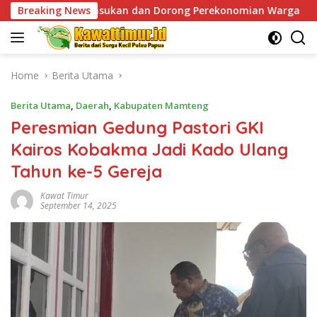
Skip
asukan dan Dorong Perekonomian Warga
Breaking News
Sentuhan Human
to
content
Home
Berita Utama
Berita Utama
,
Daerah
,
Kabupaten Mamteng
Peresmian Gedung Pastori GKI
Kairos Kobakma Jadi Kado Ulang
Tahun ke-5 Gereja
Kawat Timur
September 14, 2025