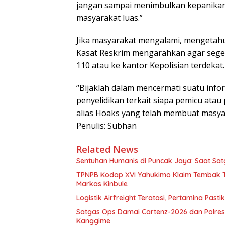
jangan sampai menimbulkan kepanikan
masyarakat luas.”
Jika masyarakat mengalami, mengetahui,
Kasat Reskrim mengarahkan agar segera
110 atau ke kantor Kepolisian terdekat.
“Bijaklah dalam mencermati suatu infor
penyelidikan terkait siapa pemicu ata
alias Hoaks yang telah membuat masya
Penulis: Subhan
Related News
Sentuhan Humanis di Puncak Jaya: Saat Sa
TPNPB Kodap XVI Yahukimo Klaim Tembak Ti
Markas Kinbule
Logistik Airfreight Teratasi, Pertamina Pas
Satgas Ops Damai Cartenz-2026 dan Polres 
Kanggime