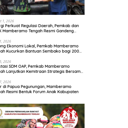
t 1, 2026
rgi Perkuat Regulasi Daerah, Pemkab dan
K Mamberamo Tengah Resmi Gandeng
enkumham Papua
31, 2026
ung Ekonomi Lokal, Pemkab Mamberamo
gah Kucurkan Bantuan Sembako bagi 200
ku Usaha OAP
25, 2026
estasi SDM OAP, Pemkab Mamberamo
ah Lanjutkan Kemitraan Strategis Bersama
Sains dan Bahasa Papua
17, 2026
ir di Papua Pegunungan, Mamberamo
ah Resmi Bentuk Forum Anak Kabupaten