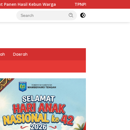
TPNPB Kodap XVI Yahukimo Klaim Tembak Tiga Aparat 
tah
Daerah