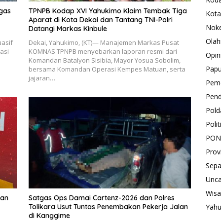
tgas
TPNPB Kodap XVI Yahukimo Klaim Tembak Tiga
Kota
Aparat di Kota Dekai dan Tantang TNI-Polri
Nok
Datangi Markas Kinbule
Olah
uasif
Dekai, Yahukimo, (KT)— Manajemen Markas Pusat
asi
KOMNAS TPNPB menyebarkan laporan resmi dari
Opin
Komandan Batalyon Sisibia, Mayor Yosua Sobolim,
Pap
bersama Komandan Operasi Kempes Matuan, serta
jajaran…
Peme
Pend
Pold
Polit
PON
Prov
Sepa
Unca
Wisa
kan
Satgas Ops Damai Cartenz-2026 dan Polres
Yah
Tolikara Usut Tuntas Penembakan Pekerja Jalan
di Kanggime