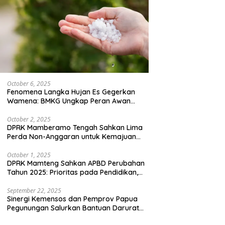
October 6, 2025
Fenomena Langka Hujan Es Gegerkan
Wamena: BMKG Ungkap Peran Awan
Cumulonimbus dan Potensi Cuaca
Ekstrem Peralihan Musim
October 2, 2025
DPRK Mamberamo Tengah Sahkan Lima
Perda Non-Anggaran untuk Kemajuan
Daerah
October 1, 2025
DPRK Mamteng Sahkan APBD Perubahan
Tahun 2025: Prioritas pada Pendidikan,
Kesehatan, dan Infrastruktur
September 22, 2025
Sinergi Kemensos dan Pemprov Papua
Pegunungan Salurkan Bantuan Darurat
untuk 684 Pengungsi Yalimo