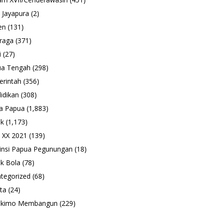
 Jayapura
(2)
en
(131)
raga
(371)
i
(27)
ua Tengah
(298)
rintah
(356)
idikan
(308)
a Papua
(1,883)
ik
(1,173)
 XX 2021
(139)
insi Papua Pegunungan
(18)
k Bola
(78)
tegorized
(68)
ta
(24)
ukimo Membangun
(229)