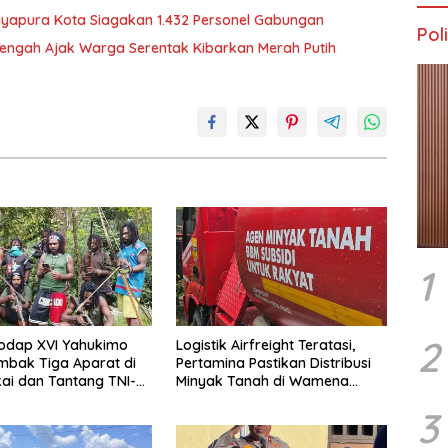
Jayapura Kota Siagakan 1.432 Personel Gabungan
Poli
engah Ajak Warga Serentak Kibarkan Merah Putih
1
2
odap XVI Yahukimo
Logistik Airfreight Teratasi,
mbak Tiga Aparat di
Pertamina Pastikan Distribusi
ai dan Tantang TNI-
Minyak Tanah di Wamena
tangi Markas Kinbule
Kembali Normal
3