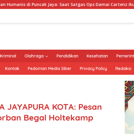
 Saat Satgas Ops Damai Cartenz Ikut Panen Hasil Kebun Warga
Kriminal
Olahraga
Pendidikan
Kesehatan
Pemerin
Kontak
Pedoman Media Siber
Privacy Policy
Redaksi
A JAYAPURA KOTA: Pesan
Korban Begal Holtekamp