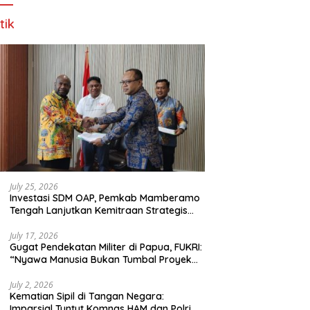
tik
July 25, 2026
Investasi SDM OAP, Pemkab Mamberamo
Tengah Lanjutkan Kemitraan Strategis
Bersama SMA Sains dan Bahasa Papua
July 17, 2026
Gugat Pendekatan Militer di Papua, FUKRI:
“Nyawa Manusia Bukan Tumbal Proyek
Strategis Nasional!”
July 2, 2026
Kematian Sipil di Tangan Negara:
Imparsial Tuntut Komnas HAM dan Polri