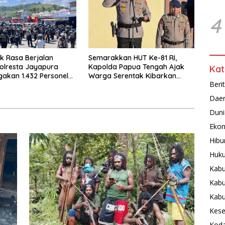
4
uk Rasa Berjalan
Semarakkan HUT Ke-81 RI,
olresta Jayapura
Kapolda Papua Tengah Ajak
Kat
gakan 1.432 Personel
Warga Serentak Kibarkan
Beri
an
Merah Putih
Dae
Duni
Ekon
Hibu
Huku
Kabu
Kabu
Kab
Kese
Koda