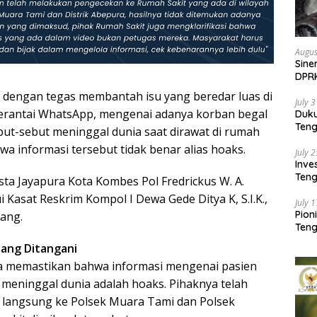
Augus
Sine
DPR
Kem
ta dengan tegas membantah isu yang beredar luas di
July 
 berantai WhatsApp, mengenai adanya korban begal
Duk
Ten
ebut-sebut meninggal dunia saat dirawat di rumah
Pela
wa informasi tersebut tidak benar alias hoaks.
July 
Inv
Teng
esta Jayapura Kota Kombes Pol Fredrickus W. A.
SMA 
ui Kasat Reskrim Kompol I Dewa Gede Ditya K, S.I.K.,
July 
Pion
iang.
Teng
yang Ditangani
a memastikan bahwa informasi mengenai pasien
 meninggal dunia adalah hoaks. Pihaknya telah
 langsung ke Polsek Muara Tami dan Polsek