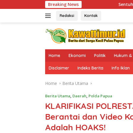
Skip
Breaking News
Sentuhan Humanis di Puncak Jaya:
to
content
Redaksi
Kontak
Home
Ekonomi
Politik
Hukum & 
Disclaimer
Indeks Berita
Info Iklan
Home
Berita Utama
Berita Utama
,
Daerah
,
Polda Papua
KLARIFIKASI POLREST
Berantai dan Video 
Adalah HOAKS!