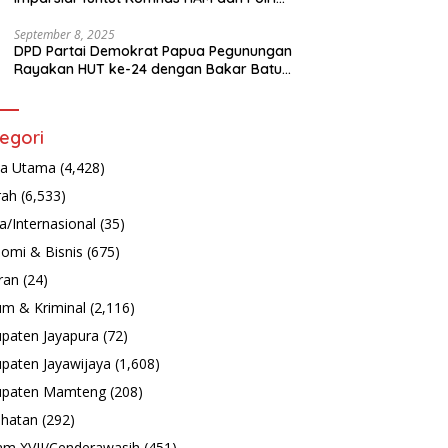
Turun Tangan Bongkar Tragedi Latsarmil
September 8, 2025
DPD Partai Demokrat Papua Pegunungan
Rayakan HUT ke-24 dengan Bakar Batu
dan Aksi Sosial
egori
ta Utama
(4,428)
rah
(6,533)
a/Internasional
(35)
omi & Bisnis
(675)
ran
(24)
m & Kriminal
(2,116)
paten Jayapura
(72)
paten Jayawijaya
(1,608)
upaten Mamteng
(208)
hatan
(292)
m XVII/Cenderawasih
(451)