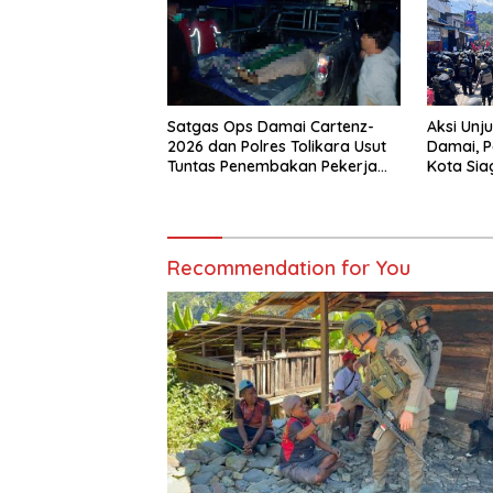
Satgas Ops Damai Cartenz-
Aksi Unj
2026 dan Polres Tolikara Usut
Damai, P
Tuntas Penembakan Pekerja
Kota Sia
Jalan di Kanggime
Gabung
Recommendation for You