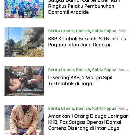
Ringkus Pelaku Pembunuhan
Danramil Aradide
Berita Utama
,
Daerah
,
Polda Papua
May 1,
2024
KKB Kembali Berulah, SD N. Inpres
Pogapa Intan Jaya Dibakar
Berita Utama
,
Daerah
,
Polda Papua
April 9,
2024
Diserang KKB, 2 Warga Sipil
Tertembak di Ilaga
Berita Utama
,
Daerah
,
Polda Papua
April 9,
2024
Amankan 1 Orang Diduga Jaringan
KKB, Pos Satgas Operasi Damai
Cartenz Diserang di Intan Jaya