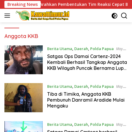
Skip
ah Arahkan Pembentukan Tim Reaksi Cepat Bencana
Breaking News
J
to
content
Anggota KKB
Berita Utama
,
Daerah
,
Polda Papua
May
20, 2024
Satgas Ops Damai Cartenz-2024
Kembali Berhasil Tangkap Anggota
KKB Wilayah Puncak Bernama Lupa
Waker
Berita Utama
,
Daerah
,
Polda Papua
May
12, 2024
Tiba di Timika, Anggota KKB
Pembunuh Danramil Aradide Mulai
Mengaku
Berita Utama
,
Daerah
,
Polda Papua
May
11, 2024
Satgas Damai Cartenz berhasil