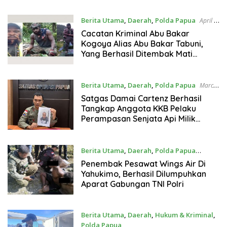
Berita Utama
,
Daerah
,
Polda Papua
April 5,
2024
Cacatan Kriminal Abu Bakar
Kogoya Alias Abu Bakar Tabuni,
Yang Berhasil Ditembak Mati
Satgas Damai Cartenz
Berita Utama
,
Daerah
,
Polda Papua
March
4, 2024
Satgas Damai Cartenz Berhasil
Tangkap Anggota KKB Pelaku
Perampasan Senjata Api Milik
Anggota Pospol KP3 Polres Puncak
Berita Utama
,
Daerah
,
Polda Papua
February 23, 2024
Penembak Pesawat Wings Air Di
Yahukimo, Berhasil Dilumpuhkan
Aparat Gabungan TNI Polri
Berita Utama
,
Daerah
,
Hukum & Kriminal
,
Polda Papua