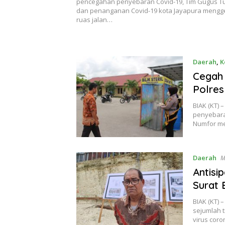
Himbauan
pencegahan penyebaran Covid-19, Tim Gugus T
dan penanganan Covid-19 kota Jayapura mengge
ruas jalan…
Daerah
,
K
Cegah 
Polres 
BIAK (KT)
penyebaran
Numfor men
Daerah
M
Antisi
Surat 
BIAK (KT)
sejumlah 
virus coro