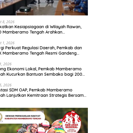
t 8, 2026
katkan Kesiapsiagaan di Wilayah Rawan,
D Mamberamo Tengah Arahkan
entukan Tim Reaksi Cepat Bencana
t 1, 2026
rgi Perkuat Regulasi Daerah, Pemkab dan
K Mamberamo Tengah Resmi Gandeng
enkumham Papua
31, 2026
ung Ekonomi Lokal, Pemkab Mamberamo
gah Kucurkan Bantuan Sembako bagi 200
ku Usaha OAP
25, 2026
estasi SDM OAP, Pemkab Mamberamo
ah Lanjutkan Kemitraan Strategis Bersama
Sains dan Bahasa Papua