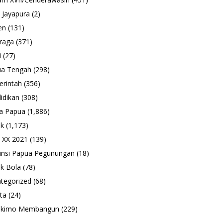
 Jayapura
(2)
en
(131)
raga
(371)
i
(27)
ua Tengah
(298)
rintah
(356)
idikan
(308)
a Papua
(1,886)
ik
(1,173)
 XX 2021
(139)
insi Papua Pegunungan
(18)
k Bola
(78)
tegorized
(68)
ta
(24)
ukimo Membangun
(229)