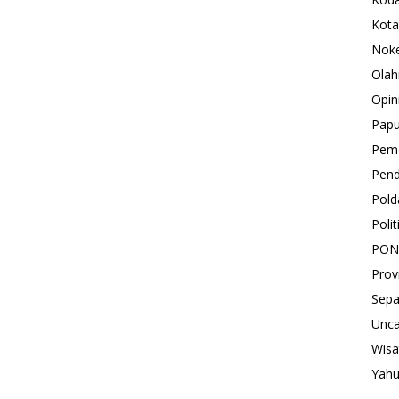
Kota
Nok
Olah
Opin
Pap
Peme
Pend
Pold
Polit
PON
Prov
Sepa
Unca
Wisa
Yah