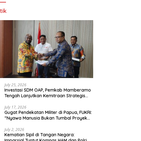
tik
July 25, 2026
Investasi SDM OAP, Pemkab Mamberamo
Tengah Lanjutkan Kemitraan Strategis
Bersama SMA Sains dan Bahasa Papua
July 17, 2026
Gugat Pendekatan Militer di Papua, FUKRI:
“Nyawa Manusia Bukan Tumbal Proyek
Strategis Nasional!”
July 2, 2026
Kematian Sipil di Tangan Negara:
Imparsial Tuntut Komnas HAM dan Polri