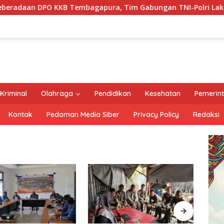
mbagapura, Tim Gabungan TNI-Polri Lakukan Penindakan Tega
Kriminal
Olahraga
Pendidikan
Kesehatan
Pemerin
Kontak
Pedoman Media Siber
Privacy Policy
Redaksi