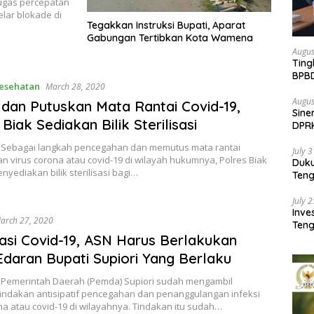
ugas percepatan
lar blokade di
Tegakkan Instruksi Bupati, Aparat
Gabungan Tertibkan Kota Wamena
Augus
Ting
BPB
esehatan
March 28, 2020
Pemb
Augus
dan Putuskan Mata Rantai Covid-19,
Sine
Biak Sediakan Bilik Sterilisasi
DPR
Kem
 – Sebagai langkah pencegahan dan memutus mata rantai
July 
 virus corona atau covid-19 di wilayah hukumnya, Polres Biak
Duk
yediakan bilik sterilisasi bagi…
Ten
Pela
July 
Inv
arch 27, 2020
Teng
SMA 
pasi Covid-19, ASN Harus Berlakukan
Edaran Bupati Supiori Yang Berlaku
 – Pemerintah Daerah (Pemda) Supiori sudah mengambil
tindakan antisipatif pencegahan dan penanggulangan infeksi
na atau covid-19 di wilayahnya. Tindakan itu sudah…