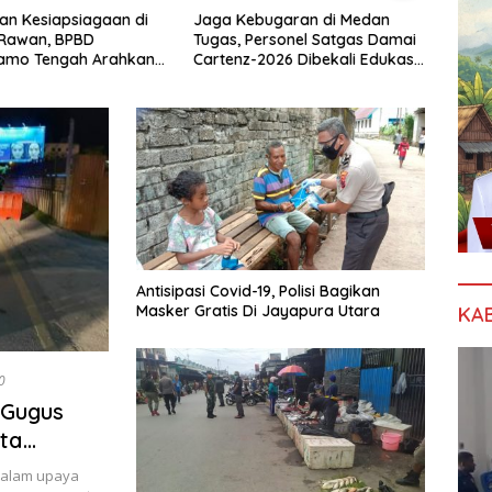
bugaran di Medan
Sambangi Sinak, Kaops Damai
Sentu
ersonel Satgas Damai
Cartenz-2026 Pastikan
Jaya
2026 Dibekali Edukasi
Kesiapan Pasukan dan Dorong
Carte
Dini Kanker
Perekonomian Warga
War
Antisipasi Covid-19, Polisi Bagikan
Masker Gratis Di Jayapura Utara
KA
0
 Gugus
ta
kan
 dalam upaya