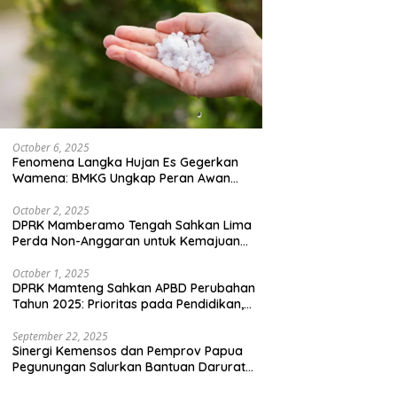
October 6, 2025
Fenomena Langka Hujan Es Gegerkan
Wamena: BMKG Ungkap Peran Awan
Cumulonimbus dan Potensi Cuaca
Ekstrem Peralihan Musim
October 2, 2025
DPRK Mamberamo Tengah Sahkan Lima
Perda Non-Anggaran untuk Kemajuan
Daerah
October 1, 2025
DPRK Mamteng Sahkan APBD Perubahan
Tahun 2025: Prioritas pada Pendidikan,
Kesehatan, dan Infrastruktur
September 22, 2025
Sinergi Kemensos dan Pemprov Papua
Pegunungan Salurkan Bantuan Darurat
untuk 684 Pengungsi Yalimo