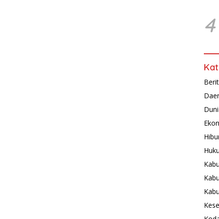
4
Kat
Beri
Dae
Duni
Ekon
Hibu
Huku
Kabu
Kabu
Kab
Kese
Koda