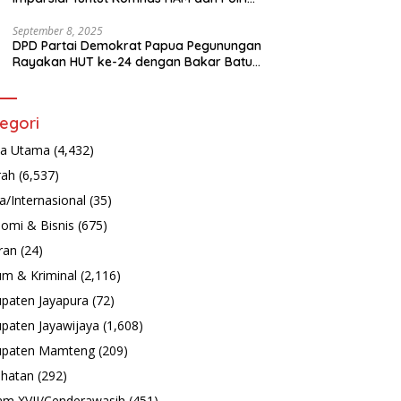
Turun Tangan Bongkar Tragedi Latsarmil
September 8, 2025
DPD Partai Demokrat Papua Pegunungan
Rayakan HUT ke-24 dengan Bakar Batu
dan Aksi Sosial
egori
ta Utama
(4,432)
rah
(6,537)
a/Internasional
(35)
omi & Bisnis
(675)
ran
(24)
m & Kriminal
(2,116)
paten Jayapura
(72)
paten Jayawijaya
(1,608)
upaten Mamteng
(209)
hatan
(292)
m XVII/Cenderawasih
(451)