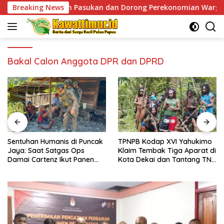
Skip
siapan Pasukan dan Dorong Perekonomian Warga
Breaking News
Sentu
to
content
Bakal Calon Anggota DPR dan DPRD
Sentuhan Humanis di Puncak
TPNPB Kodap XVI Yahukimo
Jaya: Saat Satgas Ops
Klaim Tembak Tiga Aparat di
Damai Cartenz Ikut Panen
Kota Dekai dan Tantang TNI-
Hasil Kebun Warga
Polri Datangi Markas Kinbule