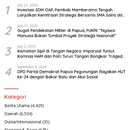
1
July 25, 2026
Investasi SDM OAP, Pemkab Mamberamo Tengah
Lanjutkan Kemitraan Strategis Bersama SMA Sains dan
Bahasa Papua
2
July 17, 2026
Gugat Pendekatan Militer di Papua, FUKRI: “Nyawa
Manusia Bukan Tumbal Proyek Strategis Nasional!”
3
July 2, 2026
Kematian Sipil di Tangan Negara: Imparsial Tuntut
Komnas HAM dan Polri Turun Tangan Bongkar Tragedi
Latsarmil
4
September 8, 2025
DPD Partai Demokrat Papua Pegunungan Rayakan HUT
ke-24 dengan Bakar Batu dan Aksi Sosial
Kategori
Berita Utama
(4,429)
Daerah
(6,534)
Dunia/Internasional
(35)
Ekonomi & Bisnis
(675)