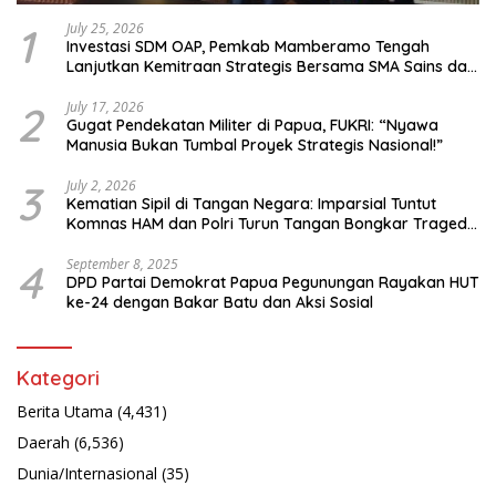
1
July 25, 2026
Investasi SDM OAP, Pemkab Mamberamo Tengah
Lanjutkan Kemitraan Strategis Bersama SMA Sains dan
Bahasa Papua
2
July 17, 2026
Gugat Pendekatan Militer di Papua, FUKRI: “Nyawa
Manusia Bukan Tumbal Proyek Strategis Nasional!”
3
July 2, 2026
Kematian Sipil di Tangan Negara: Imparsial Tuntut
Komnas HAM dan Polri Turun Tangan Bongkar Tragedi
Latsarmil
4
September 8, 2025
DPD Partai Demokrat Papua Pegunungan Rayakan HUT
ke-24 dengan Bakar Batu dan Aksi Sosial
Kategori
Berita Utama
(4,431)
Daerah
(6,536)
Dunia/Internasional
(35)