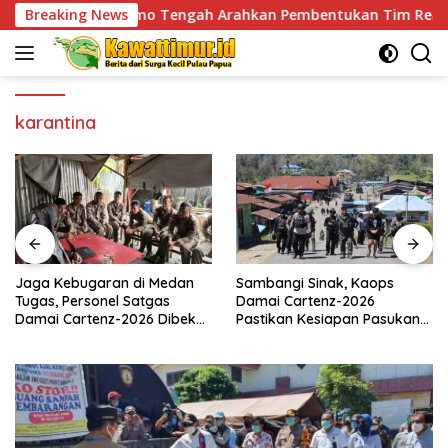
Skip
mberamo Tengah Arahkan Pembentukan Tim Reaksi Cepat Benc
Breaking News
to
content
karantina
Jaga Kebugaran di Medan
Sambangi Sinak, Kaops
Tugas, Personel Satgas
Damai Cartenz-2026
Damai Cartenz-2026 Dibekali
Pastikan Kesiapan Pasukan
Edukasi Deteksi Dini Kanker
dan Dorong Perekonomian
Warga