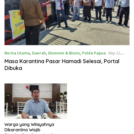
Berita Utama
,
Daerah
,
Ekonomi & Bisnis
,
Polda Papua
May 22,
2020
Masa Karantina Pasar Hamadi Selesai, Portal
Dibuka
Warga yang Wilayahnya
Dikarantina Wajib