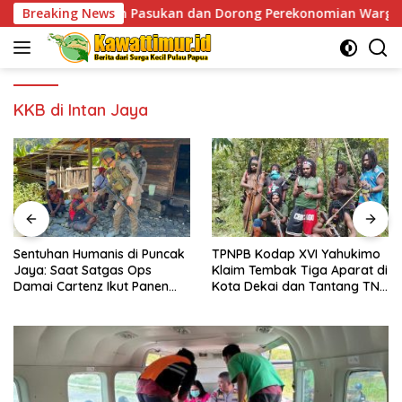
Skip
siapan Pasukan dan Dorong Perekonomian Warga
Breaking News
Sentu
to
content
KKB di Intan Jaya
Sentuhan Humanis di Puncak
TPNPB Kodap XVI Yahukimo
Jaya: Saat Satgas Ops
Klaim Tembak Tiga Aparat di
Damai Cartenz Ikut Panen
Kota Dekai dan Tantang TNI-
Hasil Kebun Warga
Polri Datangi Markas Kinbule