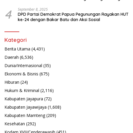
Latsarmil
4
September 8, 2025
DPD Partai Demokrat Papua Pegunungan Rayakan HUT
ke-24 dengan Bakar Batu dan Aksi Sosial
Kategori
Berita Utama
(4,431)
Daerah
(6,536)
Dunia/Internasional
(35)
Ekonomi & Bisnis
(675)
Hiburan
(24)
Hukum & Kriminal
(2,116)
Kabupaten Jayapura
(72)
Kabupaten Jayawijaya
(1,608)
Kabupaten Mamteng
(209)
Kesehatan
(292)
Kodam XVII/Cenderawasih
(451)