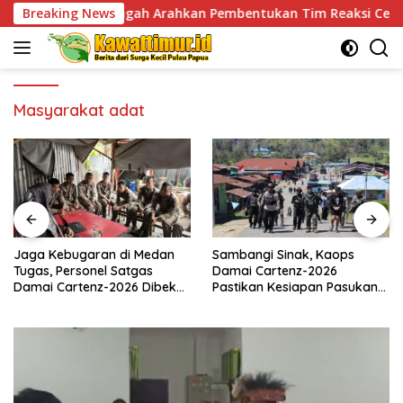
Skip
o Tengah Arahkan Pembentukan Tim Reaksi Cepat Bencana
Breaking News
to
content
Masyarakat adat
Jaga Kebugaran di Medan
Sambangi Sinak, Kaops
Tugas, Personel Satgas
Damai Cartenz-2026
Damai Cartenz-2026 Dibekali
Pastikan Kesiapan Pasukan
Edukasi Deteksi Dini Kanker
dan Dorong Perekonomian
Warga