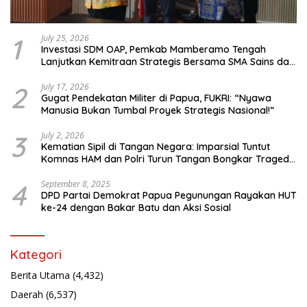
1
July 25, 2026
Investasi SDM OAP, Pemkab Mamberamo Tengah
Lanjutkan Kemitraan Strategis Bersama SMA Sains dan
Bahasa Papua
2
July 17, 2026
Gugat Pendekatan Militer di Papua, FUKRI: “Nyawa
Manusia Bukan Tumbal Proyek Strategis Nasional!”
3
July 2, 2026
Kematian Sipil di Tangan Negara: Imparsial Tuntut
Komnas HAM dan Polri Turun Tangan Bongkar Tragedi
Latsarmil
4
September 8, 2025
DPD Partai Demokrat Papua Pegunungan Rayakan HUT
ke-24 dengan Bakar Batu dan Aksi Sosial
Kategori
Berita Utama
(4,432)
Daerah
(6,537)