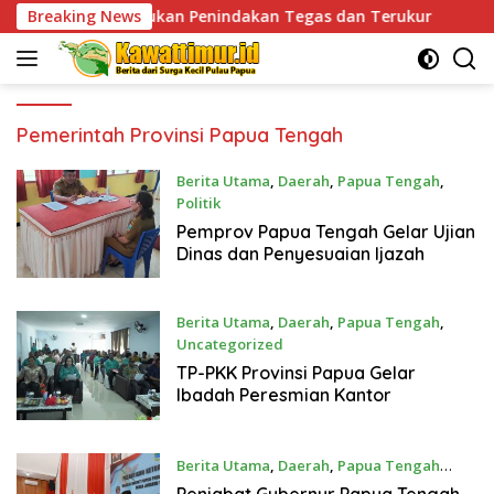
Skip
ri Lakukan Penindakan Tegas dan Terukur
Breaking News
Tingkatkan
to
content
Pemerintah Provinsi Papua Tengah
Berita Utama
,
Daerah
,
Papua Tengah
,
Politik
March 27, 2024
Pemprov Papua Tengah Gelar Ujian
Dinas dan Penyesuaian Ijazah
Berita Utama
,
Daerah
,
Papua Tengah
,
Uncategorized
March 22, 2024
TP-PKK Provinsi Papua Gelar
Ibadah Peresmian Kantor
Berita Utama
,
Daerah
,
Papua Tengah
February 1, 2024
Penjabat Gubernur Papua Tengah