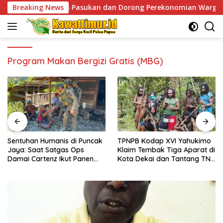
Skip
esiapan Pasukan dan Dorong Perekonomian Warga
Breaking News
Sentu
to
content
Program Makan Bergizi Gratis (MBG)
Sentuhan Humanis di Puncak
TPNPB Kodap XVI Yahukimo
Jaya: Saat Satgas Ops
Klaim Tembak Tiga Aparat di
Damai Cartenz Ikut Panen
Kota Dekai dan Tantang TNI-
Hasil Kebun Warga
Polri Datangi Markas Kinbule