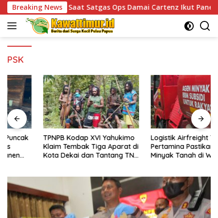
Skip
Jaya: Saat Satgas Ops Damai Cartenz Ikut Panen Hasil Kebun 
Breaking News
to
content
PSK
TPNPB Kodap XVI Yahukimo
Logistik Airfreight Teratasi,
Klaim Tembak Tiga Aparat di
Pertamina Pastikan Distribusi
Kota Dekai dan Tantang TNI-
Minyak Tanah di Wamena
Polri Datangi Markas Kinbule
Kembali Normal