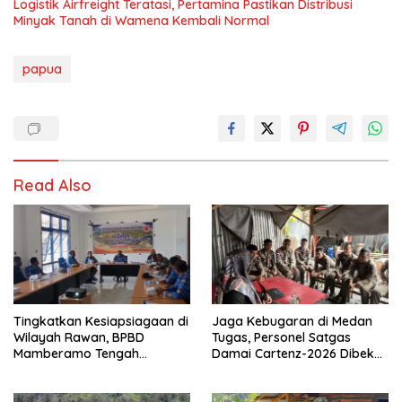
Logistik Airfreight Teratasi, Pertamina Pastikan Distribusi
Minyak Tanah di Wamena Kembali Normal
papua
Read Also
Tingkatkan Kesiapsiagaan di
Jaga Kebugaran di Medan
Wilayah Rawan, BPBD
Tugas, Personel Satgas
Mamberamo Tengah
Damai Cartenz-2026 Dibekali
Arahkan Pembentukan Tim
Edukasi Deteksi Dini Kanker
Reaksi Cepat Bencana