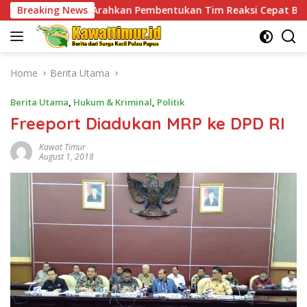
Skip
kan Pembentukan Tim Reaksi Cepat Bencana
Breaking News
Jaga Kebu
to
content
Home
Berita Utama
Berita Utama
,
Hukum & Kriminal
,
Politik
Freeport Diadukan MRP ke DPD RI
Kawat Timur
August 1, 2018