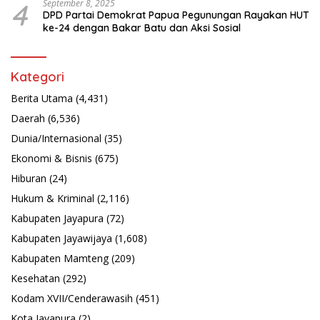
4
September 8, 2025
DPD Partai Demokrat Papua Pegunungan Rayakan HUT
ke-24 dengan Bakar Batu dan Aksi Sosial
Kategori
Berita Utama
(4,431)
Daerah
(6,536)
Dunia/Internasional
(35)
Ekonomi & Bisnis
(675)
Hiburan
(24)
Hukum & Kriminal
(2,116)
Kabupaten Jayapura
(72)
Kabupaten Jayawijaya
(1,608)
Kabupaten Mamteng
(209)
Kesehatan
(292)
Kodam XVII/Cenderawasih
(451)
Kota Jayapura
(2)