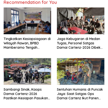
Recommendation for You
Tingkatkan Kesiapsiagaan di
Jaga Kebugaran di Medan
Wilayah Rawan, BPBD
Tugas, Personel Satgas
Mamberamo Tengah
Damai Cartenz-2026 Dibekali
Arahkan Pembentukan Tim
Edukasi Deteksi Dini Kanker
Reaksi Cepat Bencana
Sambangi Sinak, Kaops
Sentuhan Humanis di Puncak
Damai Cartenz-2026
Jaya: Saat Satgas Ops
Pastikan Kesiapan Pasukan
Damai Cartenz Ikut Panen
dan Dorong Perekonomian
Hasil Kebun Warga
Warga