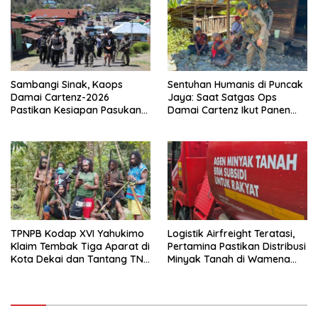
Sambangi Sinak, Kaops
Sentuhan Humanis di Puncak
Damai Cartenz-2026
Jaya: Saat Satgas Ops
Pastikan Kesiapan Pasukan
Damai Cartenz Ikut Panen
dan Dorong Perekonomian
Hasil Kebun Warga
Warga
TPNPB Kodap XVI Yahukimo
Logistik Airfreight Teratasi,
Klaim Tembak Tiga Aparat di
Pertamina Pastikan Distribusi
Kota Dekai dan Tantang TNI-
Minyak Tanah di Wamena
Polri Datangi Markas Kinbule
Kembali Normal