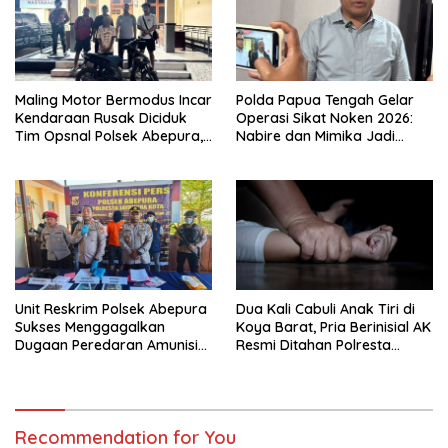
Maling Motor Bermodus Incar
Polda Papua Tengah Gelar
Kendaraan Rusak Diciduk
Operasi Sikat Noken 2026:
Tim Opsnal Polsek Abepura,
Nabire dan Mimika Jadi
Motor Honda Beat
Target Utama
Diamankan
Pemberantasan Kejahatan
3C
Unit Reskrim Polsek Abepura
Dua Kali Cabuli Anak Tiri di
Sukses Menggagalkan
Koya Barat, Pria Berinisial AK
Dugaan Peredaran Amunisi
Resmi Ditahan Polresta
Ilegal
Jayapura
Recommendation for You