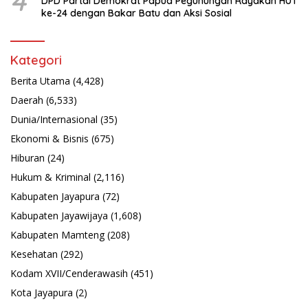
4
DPD Partai Demokrat Papua Pegunungan Rayakan HUT
ke-24 dengan Bakar Batu dan Aksi Sosial
Kategori
Berita Utama
(4,428)
Daerah
(6,533)
Dunia/Internasional
(35)
Ekonomi & Bisnis
(675)
Hiburan
(24)
Hukum & Kriminal
(2,116)
Kabupaten Jayapura
(72)
Kabupaten Jayawijaya
(1,608)
Kabupaten Mamteng
(208)
Kesehatan
(292)
Kodam XVII/Cenderawasih
(451)
Kota Jayapura
(2)