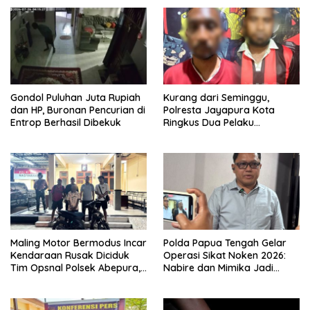
Gondol Puluhan Juta Rupiah
Kurang dari Seminggu,
dan HP, Buronan Pencurian di
Polresta Jayapura Kota
Entrop Berhasil Dibekuk
Ringkus Dua Pelaku
Penganiayaan Maut
Maling Motor Bermodus Incar
Polda Papua Tengah Gelar
Kendaraan Rusak Diciduk
Operasi Sikat Noken 2026:
Tim Opsnal Polsek Abepura,
Nabire dan Mimika Jadi
Motor Honda Beat
Target Utama
Diamankan
Pemberantasan Kejahatan
3C