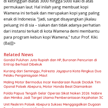
di ketinggian diatas 3000 hingga 5000 kaki di atas
permukaan laut. Hal inilah yang membuat kopi
Wamena ini terbaik dan merupakan kopi yang paling
enak di Indonesia. “Jadi, sangat disayangkan jikalau
peluang ini di sia – siakan dan tidak adanya perhatian
dari instansi terkait di kota Wamena demi membantu
para program kebun kopi Wamena,” tutur Prof. Kiki.
(Ba)]]>
Related News
Gondol Puluhan Juta Rupiah dan HP, Buronan Pencurian di
Entrop Berhasil Dibekuk
Kurang dari Seminggu, Polresta Jayapura Kota Ringkus Dua
Pelaku Penganiayaan Maut
Maling Motor Bermodus Incar Kendaraan Rusak Diciduk Tim
Opsnal Polsek Abepura, Motor Honda Beat Diamankan
Polda Papua Tengah Gelar Operasi Sikat Noken 2026: Nabire
dan Mimika Jadi Target Utama Pemberantasan Kejahatan 3C
Unit Reskrim Polsek Abepura Sukses Menggagalkan Dugaan