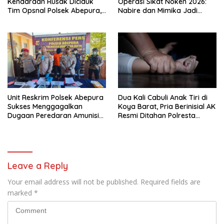
Kendaraan Rusak Diciduk
Operasi Sikat Noken 2026:
Tim Opsnal Polsek Abepura,
Nabire dan Mimika Jadi
Motor Honda Beat
Target Utama
Diamankan
Pemberantasan Kejahatan
3C
Unit Reskrim Polsek Abepura
Dua Kali Cabuli Anak Tiri di
Sukses Menggagalkan
Koya Barat, Pria Berinisial AK
Dugaan Peredaran Amunisi
Resmi Ditahan Polresta
Ilegal
Jayapura
Leave a Reply
Your email address will not be published.
Required fields are
marked
*