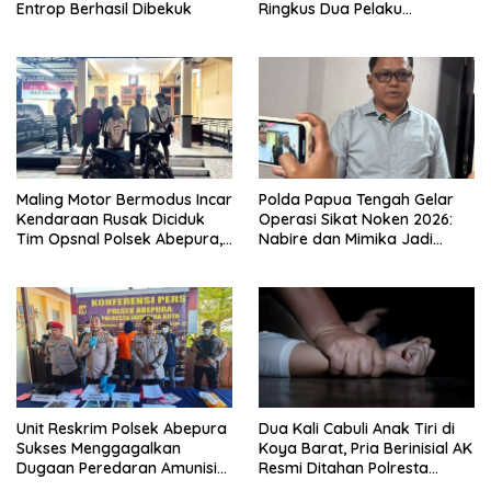
Entrop Berhasil Dibekuk
Ringkus Dua Pelaku
Penganiayaan Maut
Maling Motor Bermodus Incar
Polda Papua Tengah Gelar
Kendaraan Rusak Diciduk
Operasi Sikat Noken 2026:
Tim Opsnal Polsek Abepura,
Nabire dan Mimika Jadi
Motor Honda Beat
Target Utama
Diamankan
Pemberantasan Kejahatan
3C
Unit Reskrim Polsek Abepura
Dua Kali Cabuli Anak Tiri di
Sukses Menggagalkan
Koya Barat, Pria Berinisial AK
Dugaan Peredaran Amunisi
Resmi Ditahan Polresta
Ilegal
Jayapura