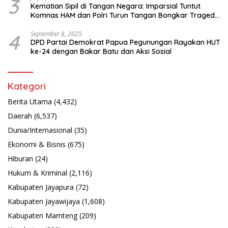
3
Kematian Sipil di Tangan Negara: Imparsial Tuntut
Komnas HAM dan Polri Turun Tangan Bongkar Tragedi
Latsarmil
4
September 8, 2025
DPD Partai Demokrat Papua Pegunungan Rayakan HUT
ke-24 dengan Bakar Batu dan Aksi Sosial
Kategori
Berita Utama
(4,432)
Daerah
(6,537)
Dunia/Internasional
(35)
Ekonomi & Bisnis
(675)
Hiburan
(24)
Hukum & Kriminal
(2,116)
Kabupaten Jayapura
(72)
Kabupaten Jayawijaya
(1,608)
Kabupaten Mamteng
(209)