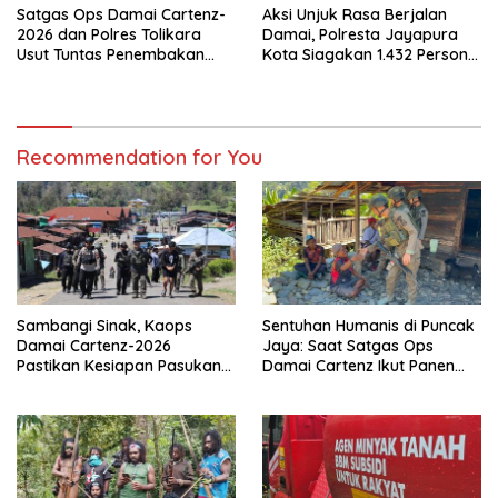
Satgas Ops Damai Cartenz-
Aksi Unjuk Rasa Berjalan
2026 dan Polres Tolikara
Damai, Polresta Jayapura
Usut Tuntas Penembakan
Kota Siagakan 1.432 Personel
Pekerja Jalan di Kanggime
Gabungan
Recommendation for You
Sambangi Sinak, Kaops
Sentuhan Humanis di Puncak
Damai Cartenz-2026
Jaya: Saat Satgas Ops
Pastikan Kesiapan Pasukan
Damai Cartenz Ikut Panen
dan Dorong Perekonomian
Hasil Kebun Warga
Warga