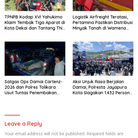
TPNPB Kodap XVI Yahukimo
Logistik Airfreight Teratasi,
Klaim Tembak Tiga Aparat di
Pertamina Pastikan Distribusi
Kota Dekai dan Tantang TNI-
Minyak Tanah di Wamena
Polri Datangi Markas Kinbule
Kembali Normal
Satgas Ops Damai Cartenz-
Aksi Unjuk Rasa Berjalan
2026 dan Polres Tolikara
Damai, Polresta Jayapura
Usut Tuntas Penembakan
Kota Siagakan 1.432 Personel
Pekerja Jalan di Kanggime
Gabungan
Leave a Reply
Your email address will not be published.
Required fields are