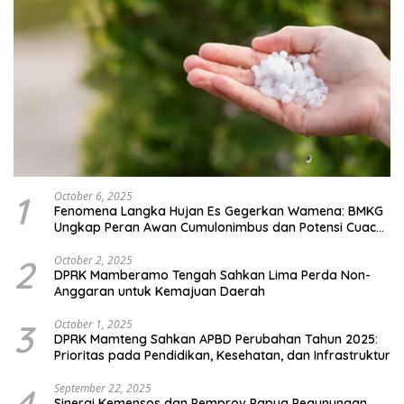
1
October 6, 2025
Fenomena Langka Hujan Es Gegerkan Wamena: BMKG
Ungkap Peran Awan Cumulonimbus dan Potensi Cuaca
Ekstrem Peralihan Musim
2
October 2, 2025
DPRK Mamberamo Tengah Sahkan Lima Perda Non-
Anggaran untuk Kemajuan Daerah
3
October 1, 2025
DPRK Mamteng Sahkan APBD Perubahan Tahun 2025:
Prioritas pada Pendidikan, Kesehatan, dan Infrastruktur
4
September 22, 2025
Sinergi Kemensos dan Pemprov Papua Pegunungan