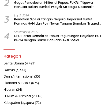
2
Gugat Pendekatan Militer di Papua, FUKRI: “Nyawa
Manusia Bukan Tumbal Proyek Strategis Nasional!”
3
July 2, 2026
Kematian Sipil di Tangan Negara: Imparsial Tuntut
Komnas HAM dan Polri Turun Tangan Bongkar Tragedi
Latsarmil
4
September 8, 2025
DPD Partai Demokrat Papua Pegunungan Rayakan HUT
ke-24 dengan Bakar Batu dan Aksi Sosial
Kategori
Berita Utama
(4,429)
Daerah
(6,534)
Dunia/Internasional
(35)
Ekonomi & Bisnis
(675)
Hiburan
(24)
Hukum & Kriminal
(2,116)
Kabupaten Jayapura
(72)