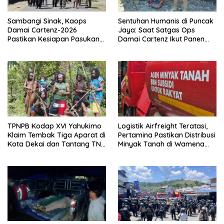
Sambangi Sinak, Kaops
Sentuhan Humanis di Puncak
Damai Cartenz-2026
Jaya: Saat Satgas Ops
Pastikan Kesiapan Pasukan
Damai Cartenz Ikut Panen
dan Dorong Perekonomian
Hasil Kebun Warga
Warga
TPNPB Kodap XVI Yahukimo
Logistik Airfreight Teratasi,
Klaim Tembak Tiga Aparat di
Pertamina Pastikan Distribusi
Kota Dekai dan Tantang TNI-
Minyak Tanah di Wamena
Polri Datangi Markas Kinbule
Kembali Normal