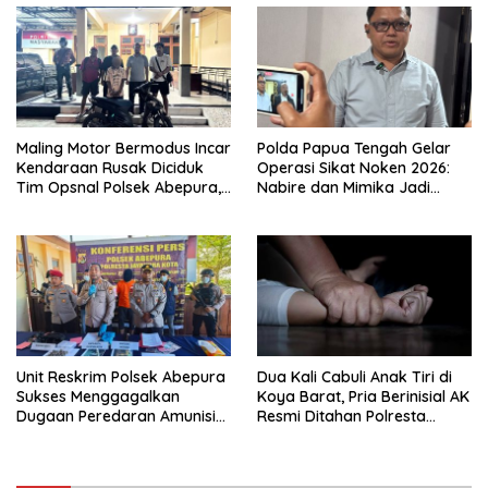
Maling Motor Bermodus Incar
Polda Papua Tengah Gelar
Kendaraan Rusak Diciduk
Operasi Sikat Noken 2026:
Tim Opsnal Polsek Abepura,
Nabire dan Mimika Jadi
Motor Honda Beat
Target Utama
Diamankan
Pemberantasan Kejahatan
3C
Unit Reskrim Polsek Abepura
Dua Kali Cabuli Anak Tiri di
Sukses Menggagalkan
Koya Barat, Pria Berinisial AK
Dugaan Peredaran Amunisi
Resmi Ditahan Polresta
Ilegal
Jayapura