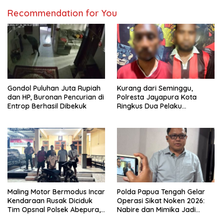
Recommendation for You
Gondol Puluhan Juta Rupiah
Kurang dari Seminggu,
dan HP, Buronan Pencurian di
Polresta Jayapura Kota
Entrop Berhasil Dibekuk
Ringkus Dua Pelaku
Penganiayaan Maut
Maling Motor Bermodus Incar
Polda Papua Tengah Gelar
Kendaraan Rusak Diciduk
Operasi Sikat Noken 2026:
Tim Opsnal Polsek Abepura,
Nabire dan Mimika Jadi
Motor Honda Beat
Target Utama