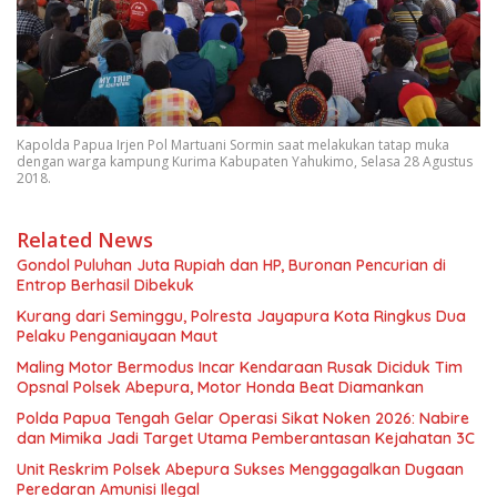
Kapolda Papua Irjen Pol Martuani Sormin saat melakukan tatap muka
dengan warga kampung Kurima Kabupaten Yahukimo, Selasa 28 Agustus
2018.
Related News
Gondol Puluhan Juta Rupiah dan HP, Buronan Pencurian di
Entrop Berhasil Dibekuk
Kurang dari Seminggu, Polresta Jayapura Kota Ringkus Dua
Pelaku Penganiayaan Maut
Maling Motor Bermodus Incar Kendaraan Rusak Diciduk Tim
Opsnal Polsek Abepura, Motor Honda Beat Diamankan
Polda Papua Tengah Gelar Operasi Sikat Noken 2026: Nabire
dan Mimika Jadi Target Utama Pemberantasan Kejahatan 3C
Unit Reskrim Polsek Abepura Sukses Menggagalkan Dugaan
Peredaran Amunisi Ilegal