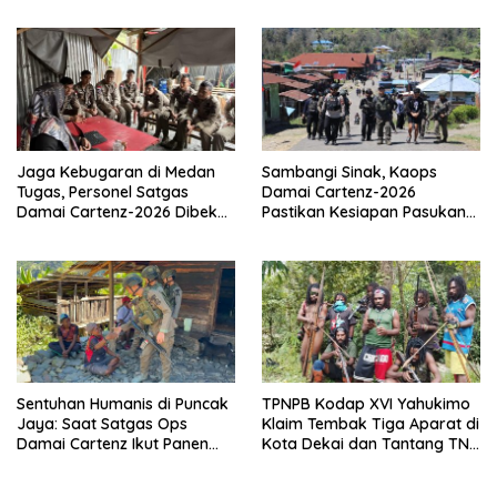
Terukur
Reaksi Cepat Bencana
Jaga Kebugaran di Medan
Sambangi Sinak, Kaops
Tugas, Personel Satgas
Damai Cartenz-2026
Damai Cartenz-2026 Dibekali
Pastikan Kesiapan Pasukan
Edukasi Deteksi Dini Kanker
dan Dorong Perekonomian
Warga
Sentuhan Humanis di Puncak
TPNPB Kodap XVI Yahukimo
Jaya: Saat Satgas Ops
Klaim Tembak Tiga Aparat di
Damai Cartenz Ikut Panen
Kota Dekai dan Tantang TNI-
Hasil Kebun Warga
Polri Datangi Markas Kinbule