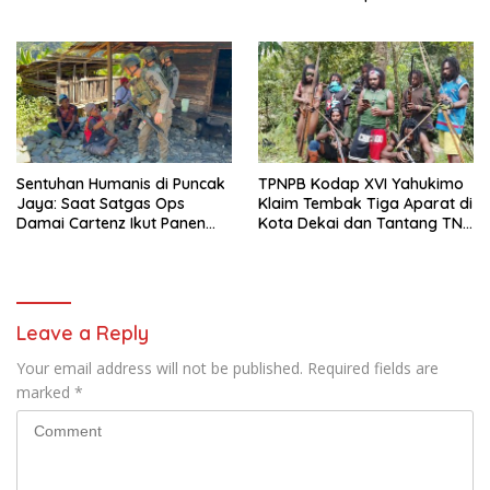
Edukasi Deteksi Dini Kanker
dan Dorong Perekonomian
Warga
Sentuhan Humanis di Puncak
TPNPB Kodap XVI Yahukimo
Jaya: Saat Satgas Ops
Klaim Tembak Tiga Aparat di
Damai Cartenz Ikut Panen
Kota Dekai dan Tantang TNI-
Hasil Kebun Warga
Polri Datangi Markas Kinbule
Leave a Reply
Your email address will not be published.
Required fields are
marked
*