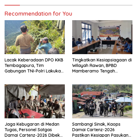
Recommendation for You
Lacak Keberadaan DPO KKB
Tingkatkan Kesiapsiagaan di
Tembagapura, Tim
Wilayah Rawan, BPBD
Gabungan TNI-Polri Lakukan
Mamberamo Tengah
Penindakan Tegas dan
Arahkan Pembentukan Tim
Terukur
Reaksi Cepat Bencana
Jaga Kebugaran di Medan
Sambangi Sinak, Kaops
Tugas, Personel Satgas
Damai Cartenz-2026
Damai Cartenz-2026 Dibekali
Pastikan Kesiapan Pasukan