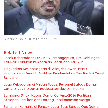
Gubernur Papua, Lukas Enembe, S.IP MH
Related News
Lacak Keberadaan DPO KKB Tembagapura, Tim Gabungan
TNI-Polri Lakukan Penindakan Tegas dan Terukur
Tingkatkan Kesiapsiagaan di Wilayah Rawan, BPBD
Mamberamo Tengah Arahkan Pembentukan Tim Reaksi Cepat
Bencana
Jaga Kebugaran di Medan Tugas, Personel Satgas Damai
Cartenz-2026 Dibekali Edukasi Deteksi Dini Kanker
Sambangi Sinak, Kaops Damai Cartenz-2026 Pastikan
Kesiapan Pasukan dan Dorong Perekonomian Warga
Sentuhan Humanis di Puncak Jaya: Saat Satgas Ops Damai