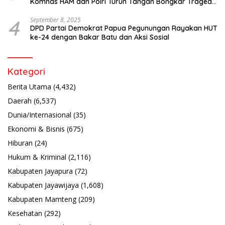
Komnas HAM dan Polri Turun Tangan Bongkar Tragedi
Latsarmil
4
September 8, 2025
DPD Partai Demokrat Papua Pegunungan Rayakan HUT
ke-24 dengan Bakar Batu dan Aksi Sosial
Kategori
Berita Utama
(4,432)
Daerah
(6,537)
Dunia/Internasional
(35)
Ekonomi & Bisnis
(675)
Hiburan
(24)
Hukum & Kriminal
(2,116)
Kabupaten Jayapura
(72)
Kabupaten Jayawijaya
(1,608)
Kabupaten Mamteng
(209)
Kesehatan
(292)