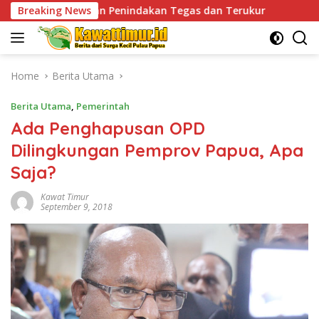
Skip
an Penindakan Tegas dan Terukur
Breaking News
Tingkatkan Kesiaps
to
content
Home
Berita Utama
Berita Utama
,
Pemerintah
Ada Penghapusan OPD
Dilingkungan Pemprov Papua, Apa
Saja?
Kawat Timur
September 9, 2018