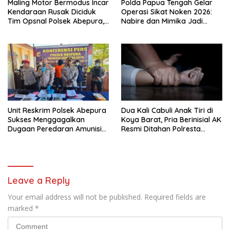
Maling Motor Bermodus Incar
Polda Papua Tengah Gelar
Kendaraan Rusak Diciduk
Operasi Sikat Noken 2026:
Tim Opsnal Polsek Abepura,
Nabire dan Mimika Jadi
Motor Honda Beat
Target Utama
Diamankan
Pemberantasan Kejahatan
3C
Unit Reskrim Polsek Abepura
Dua Kali Cabuli Anak Tiri di
Sukses Menggagalkan
Koya Barat, Pria Berinisial AK
Dugaan Peredaran Amunisi
Resmi Ditahan Polresta
Ilegal
Jayapura
Leave a Reply
Your email address will not be published.
Required fields are
marked
*