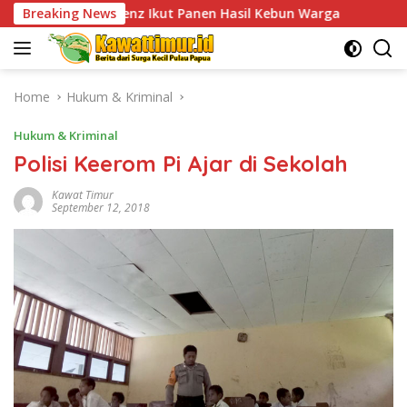
Skip
rtenz Ikut Panen Hasil Kebun Warga
Breaking News
TPNPB Kodap XVI 
to
content
Home
Hukum & Kriminal
Hukum & Kriminal
Polisi Keerom Pi Ajar di Sekolah
Kawat Timur
September 12, 2018