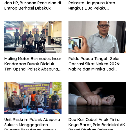
dan HP, Buronan Pencurian di
Polresta Jayapura Kota
Entrop Berhasil Dibekuk
Ringkus Dua Pelaku
Penganiayaan Maut
Maling Motor Bermodus Incar
Polda Papua Tengah Gelar
Kendaraan Rusak Diciduk
Operasi Sikat Noken 2026:
Tim Opsnal Polsek Abepura,
Nabire dan Mimika Jadi
Motor Honda Beat
Target Utama
Diamankan
Pemberantasan Kejahatan
3C
Unit Reskrim Polsek Abepura
Dua Kali Cabuli Anak Tiri di
Sukses Menggagalkan
Koya Barat, Pria Berinisial AK
Dugaan Peredaran Amunisi
Resmi Ditahan Polresta