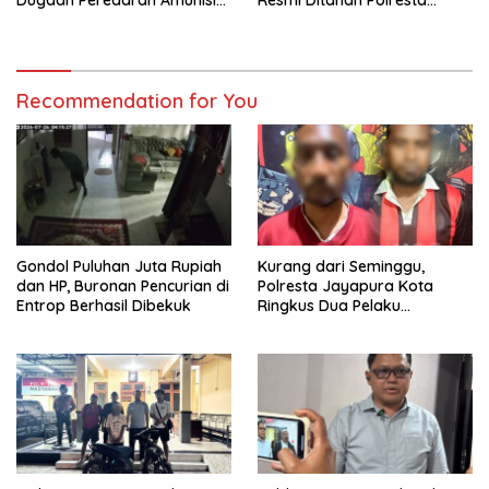
Ilegal
Jayapura
Recommendation for You
Gondol Puluhan Juta Rupiah
Kurang dari Seminggu,
dan HP, Buronan Pencurian di
Polresta Jayapura Kota
Entrop Berhasil Dibekuk
Ringkus Dua Pelaku
Penganiayaan Maut