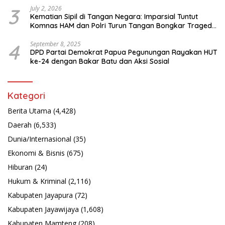
3
July 2, 2026
Kematian Sipil di Tangan Negara: Imparsial Tuntut
Komnas HAM dan Polri Turun Tangan Bongkar Tragedi
Latsarmil
4
September 8, 2025
DPD Partai Demokrat Papua Pegunungan Rayakan HUT
ke-24 dengan Bakar Batu dan Aksi Sosial
Kategori
Berita Utama
(4,428)
Daerah
(6,533)
Dunia/Internasional
(35)
Ekonomi & Bisnis
(675)
Hiburan
(24)
Hukum & Kriminal
(2,116)
Kabupaten Jayapura
(72)
Kabupaten Jayawijaya
(1,608)
Kabupaten Mamteng
(208)