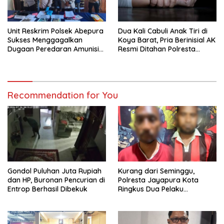
Unit Reskrim Polsek Abepura
Dua Kali Cabuli Anak Tiri di
Sukses Menggagalkan
Koya Barat, Pria Berinisial AK
Dugaan Peredaran Amunisi
Resmi Ditahan Polresta
Ilegal
Jayapura
Recommendation for You
Gondol Puluhan Juta Rupiah
Kurang dari Seminggu,
dan HP, Buronan Pencurian di
Polresta Jayapura Kota
Entrop Berhasil Dibekuk
Ringkus Dua Pelaku
Penganiayaan Maut