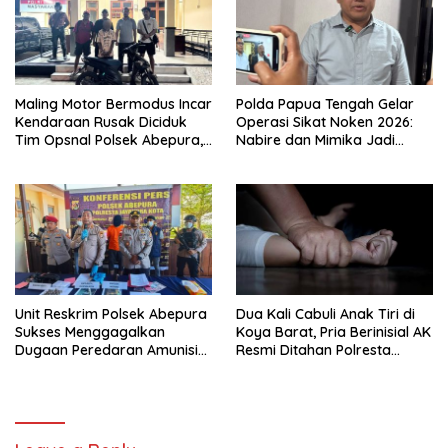
Maling Motor Bermodus Incar
Polda Papua Tengah Gelar
Kendaraan Rusak Diciduk
Operasi Sikat Noken 2026:
Tim Opsnal Polsek Abepura,
Nabire dan Mimika Jadi
Motor Honda Beat
Target Utama
Diamankan
Pemberantasan Kejahatan
3C
Unit Reskrim Polsek Abepura
Dua Kali Cabuli Anak Tiri di
Sukses Menggagalkan
Koya Barat, Pria Berinisial AK
Dugaan Peredaran Amunisi
Resmi Ditahan Polresta
Ilegal
Jayapura