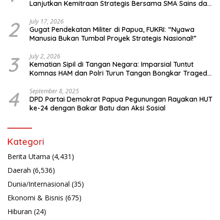
Lanjutkan Kemitraan Strategis Bersama SMA Sains dan
Bahasa Papua
2
July 17, 2026
Gugat Pendekatan Militer di Papua, FUKRI: “Nyawa
Manusia Bukan Tumbal Proyek Strategis Nasional!”
3
July 2, 2026
Kematian Sipil di Tangan Negara: Imparsial Tuntut
Komnas HAM dan Polri Turun Tangan Bongkar Tragedi
Latsarmil
4
September 8, 2025
DPD Partai Demokrat Papua Pegunungan Rayakan HUT
ke-24 dengan Bakar Batu dan Aksi Sosial
Kategori
Berita Utama
(4,431)
Daerah
(6,536)
Dunia/Internasional
(35)
Ekonomi & Bisnis
(675)
Hiburan
(24)