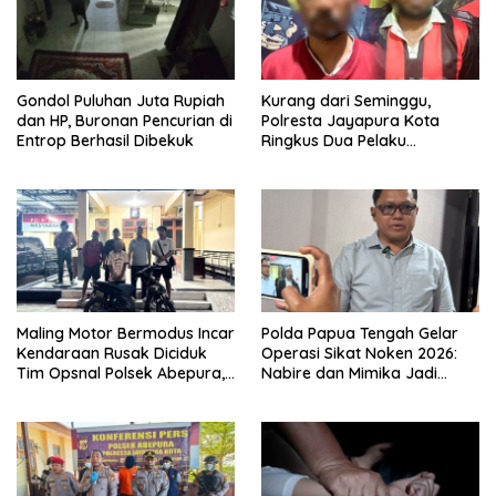
Gondol Puluhan Juta Rupiah
Kurang dari Seminggu,
dan HP, Buronan Pencurian di
Polresta Jayapura Kota
Entrop Berhasil Dibekuk
Ringkus Dua Pelaku
Penganiayaan Maut
Maling Motor Bermodus Incar
Polda Papua Tengah Gelar
Kendaraan Rusak Diciduk
Operasi Sikat Noken 2026:
Tim Opsnal Polsek Abepura,
Nabire dan Mimika Jadi
Motor Honda Beat
Target Utama
Diamankan
Pemberantasan Kejahatan
3C