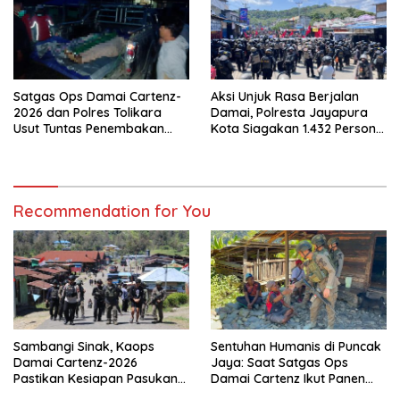
Satgas Ops Damai Cartenz-
Aksi Unjuk Rasa Berjalan
2026 dan Polres Tolikara
Damai, Polresta Jayapura
Usut Tuntas Penembakan
Kota Siagakan 1.432 Personel
Pekerja Jalan di Kanggime
Gabungan
Recommendation for You
Sambangi Sinak, Kaops
Sentuhan Humanis di Puncak
Damai Cartenz-2026
Jaya: Saat Satgas Ops
Pastikan Kesiapan Pasukan
Damai Cartenz Ikut Panen
dan Dorong Perekonomian
Hasil Kebun Warga