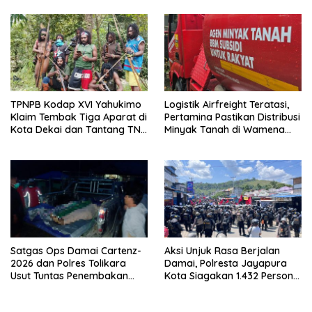
Warga
TPNPB Kodap XVI Yahukimo
Logistik Airfreight Teratasi,
Klaim Tembak Tiga Aparat di
Pertamina Pastikan Distribusi
Kota Dekai dan Tantang TNI-
Minyak Tanah di Wamena
Polri Datangi Markas Kinbule
Kembali Normal
Satgas Ops Damai Cartenz-
Aksi Unjuk Rasa Berjalan
2026 dan Polres Tolikara
Damai, Polresta Jayapura
Usut Tuntas Penembakan
Kota Siagakan 1.432 Personel
Pekerja Jalan di Kanggime
Gabungan