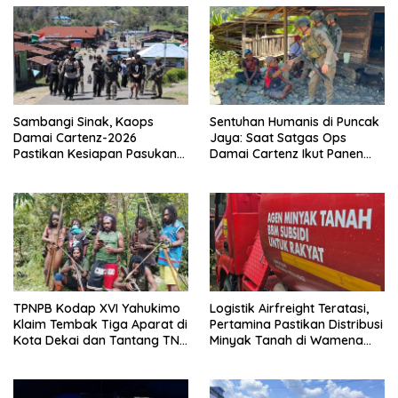
Sambangi Sinak, Kaops
Sentuhan Humanis di Puncak
Damai Cartenz-2026
Jaya: Saat Satgas Ops
Pastikan Kesiapan Pasukan
Damai Cartenz Ikut Panen
dan Dorong Perekonomian
Hasil Kebun Warga
Warga
TPNPB Kodap XVI Yahukimo
Logistik Airfreight Teratasi,
Klaim Tembak Tiga Aparat di
Pertamina Pastikan Distribusi
Kota Dekai dan Tantang TNI-
Minyak Tanah di Wamena
Polri Datangi Markas Kinbule
Kembali Normal