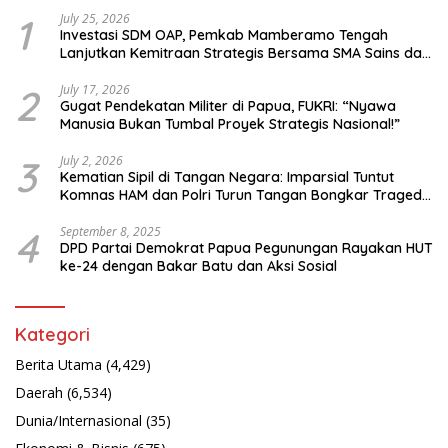
1
July 25, 2026
Investasi SDM OAP, Pemkab Mamberamo Tengah
Lanjutkan Kemitraan Strategis Bersama SMA Sains dan
Bahasa Papua
2
July 17, 2026
Gugat Pendekatan Militer di Papua, FUKRI: “Nyawa
Manusia Bukan Tumbal Proyek Strategis Nasional!”
3
July 2, 2026
Kematian Sipil di Tangan Negara: Imparsial Tuntut
Komnas HAM dan Polri Turun Tangan Bongkar Tragedi
Latsarmil
4
September 8, 2025
DPD Partai Demokrat Papua Pegunungan Rayakan HUT
ke-24 dengan Bakar Batu dan Aksi Sosial
Kategori
Berita Utama
(4,429)
Daerah
(6,534)
Dunia/Internasional
(35)