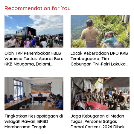
Recommendation for You
Olah TKP Penembakan FBLB
Lacak Keberadaan DPO KKB
Wamena Tuntas: Aparat Buru
Tembagapura, Tim
KKB Ndugama, Dalami
Gabungan TNI-Polri Lakukan
Keterlibatan EG dan PN
Penindakan Tegas dan
Terukur
Tingkatkan Kesiapsiagaan di
Jaga Kebugaran di Medan
Wilayah Rawan, BPBD
Tugas, Personel Satgas
Mamberamo Tengah
Damai Cartenz-2026 Dibekali
Arahkan Pembentukan Tim
Edukasi Deteksi Dini Kanker