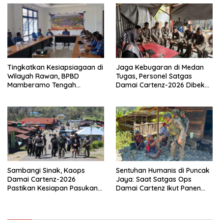
Tingkatkan Kesiapsiagaan di
Jaga Kebugaran di Medan
Wilayah Rawan, BPBD
Tugas, Personel Satgas
Mamberamo Tengah
Damai Cartenz-2026 Dibekali
Arahkan Pembentukan Tim
Edukasi Deteksi Dini Kanker
Reaksi Cepat Bencana
Sambangi Sinak, Kaops
Sentuhan Humanis di Puncak
Damai Cartenz-2026
Jaya: Saat Satgas Ops
Pastikan Kesiapan Pasukan
Damai Cartenz Ikut Panen
dan Dorong Perekonomian
Hasil Kebun Warga
Warga