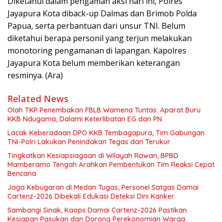
Diketahui dalam pengaman aksi hari ini, Polres
Jayapura Kota diback-up Dalmas dan Brimob Polda
Papua, serta perbantuan dari unsur TNI. Belum
diketahui berapa personil yang terjun melakukan
monotoring pengamanan di lapangan. Kapolres
Jayapura Kota belum memberikan keterangan
resminya. (Ara)
Related News
Olah TKP Penembakan FBLB Wamena Tuntas: Aparat Buru
KKB Ndugama, Dalami Keterlibatan EG dan PN
Lacak Keberadaan DPO KKB Tembagapura, Tim Gabungan
TNI-Polri Lakukan Penindakan Tegas dan Terukur
Tingkatkan Kesiapsiagaan di Wilayah Rawan, BPBD
Mamberamo Tengah Arahkan Pembentukan Tim Reaksi Cepat
Bencana
Jaga Kebugaran di Medan Tugas, Personel Satgas Damai
Cartenz-2026 Dibekali Edukasi Deteksi Dini Kanker
Sambangi Sinak, Kaops Damai Cartenz-2026 Pastikan
Kesiapan Pasukan dan Dorong Perekonomian Warga