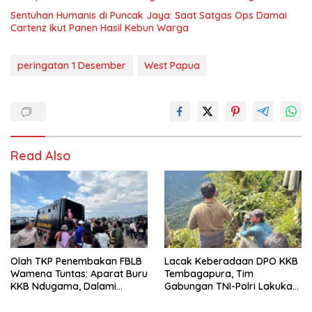
Sentuhan Humanis di Puncak Jaya: Saat Satgas Ops Damai
Cartenz Ikut Panen Hasil Kebun Warga
peringatan 1 Desember
West Papua
Read Also
Olah TKP Penembakan FBLB
Lacak Keberadaan DPO KKB
Wamena Tuntas: Aparat Buru
Tembagapura, Tim
KKB Ndugama, Dalami
Gabungan TNI-Polri Lakukan
Keterlibatan EG dan PN
Penindakan Tegas dan
Terukur