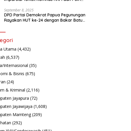
Turun Tangan Bongkar Tragedi Latsarmil
September 8, 2025
DPD Partai Demokrat Papua Pegunungan
Rayakan HUT ke-24 dengan Bakar Batu
dan Aksi Sosial
egori
ta Utama
(4,432)
rah
(6,537)
a/Internasional
(35)
omi & Bisnis
(675)
ran
(24)
m & Kriminal
(2,116)
paten Jayapura
(72)
paten Jayawijaya
(1,608)
upaten Mamteng
(209)
hatan
(292)
m XVII/Cenderawasih
(451)