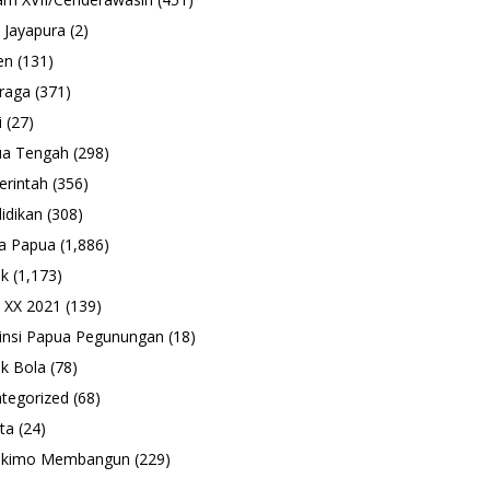
 Jayapura
(2)
en
(131)
raga
(371)
i
(27)
ua Tengah
(298)
rintah
(356)
idikan
(308)
a Papua
(1,886)
ik
(1,173)
 XX 2021
(139)
insi Papua Pegunungan
(18)
k Bola
(78)
tegorized
(68)
ta
(24)
ukimo Membangun
(229)