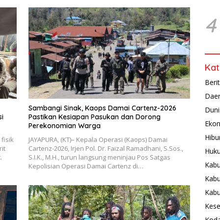
4
Kat
Beri
Dae
Sambangi Sinak, Kaops Damai Cartenz-2026
Duni
i
Pastikan Kesiapan Pasukan dan Dorong
Ekon
Perekonomian Warga
Hibu
fisik
JAYAPURA, (KT)– Kepala Operasi (Kaops) Damai
it
Cartenz-2026, Irjen Pol. Dr. Faizal Ramadhani, S.Sos.,
Huku
.
S.I.K., M.H., turun langsung meninjau Pos Satgas
Kabu
Kepolisian Operasi Damai Cartenz di…
Kabu
Kab
Kese
Koda