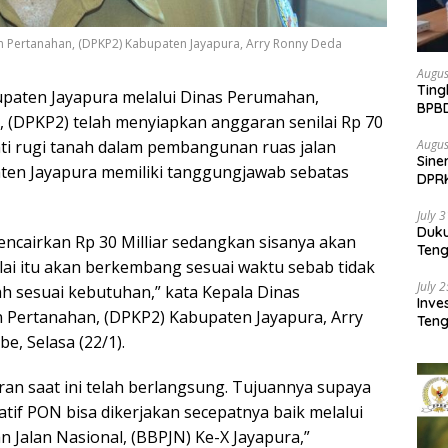
 Pertanahan, (DPKP2) Kabupaten Jayapura, Arry Ronny Deda
Augus
Ting
paten Jayapura melalui Dinas Perumahan,
BPB
(DPKP2) telah menyiapkan anggaran senilai Rp 70
Pemb
Augus
ti rugi tanah dalam pembangunan ruas jalan
Sine
ten Jayapura memiliki tanggungjawab sebatas
DPR
Kem
July 
Duk
encairkan Rp 30 Milliar sedangkan sisanya akan
Ten
ilai itu akan berkembang sesuai waktu sebab tidak
Pela
July 
bah sesuai kebutuhan,” kata Kepala Dinas
Inv
Pertanahan, (DPKP2) Kabupaten Jayapura, Arry
Teng
SMA 
e, Selasa (22/1).
n saat ini telah berlangsung. Tujuannya supaya
tif PON bisa dikerjakan secepatnya baik melalui
 Jalan Nasional, (BBPJN) Ke-X Jayapura,”