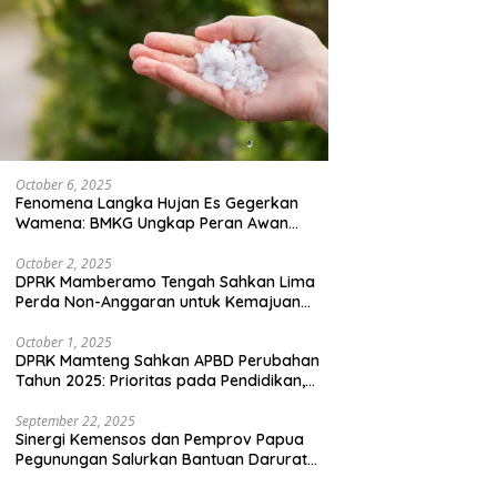
October 6, 2025
Fenomena Langka Hujan Es Gegerkan
Wamena: BMKG Ungkap Peran Awan
Cumulonimbus dan Potensi Cuaca
Ekstrem Peralihan Musim
October 2, 2025
DPRK Mamberamo Tengah Sahkan Lima
Perda Non-Anggaran untuk Kemajuan
Daerah
October 1, 2025
DPRK Mamteng Sahkan APBD Perubahan
Tahun 2025: Prioritas pada Pendidikan,
Kesehatan, dan Infrastruktur
September 22, 2025
Sinergi Kemensos dan Pemprov Papua
Pegunungan Salurkan Bantuan Darurat
untuk 684 Pengungsi Yalimo