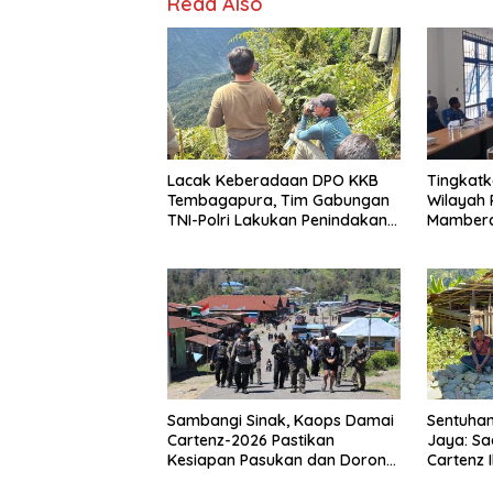
Read Also
Lacak Keberadaan DPO KKB
Tingkatk
Tembagapura, Tim Gabungan
Wilayah
TNI-Polri Lakukan Penindakan
Mambera
Tegas dan Terukur
Pembent
Cepat B
Sambangi Sinak, Kaops Damai
Sentuhan
Cartenz-2026 Pastikan
Jaya: Sa
Kesiapan Pasukan dan Dorong
Cartenz 
Perekonomian Warga
Warga