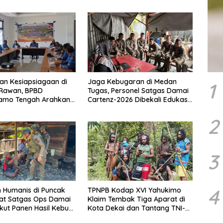
an Kesiapsiagaan di
Jaga Kebugaran di Medan
1
 Rawan, BPBD
Tugas, Personel Satgas Damai
mo Tengah Arahkan
Cartenz-2026 Dibekali Edukasi
ukan Tim Reaksi
Deteksi Dini Kanker
encana
2
3
4
 Humanis di Puncak
TPNPB Kodap XVI Yahukimo
at Satgas Ops Damai
Klaim Tembak Tiga Aparat di
Ikut Panen Hasil Kebun
Kota Dekai dan Tantang TNI-
Polri Datangi Markas Kinbule