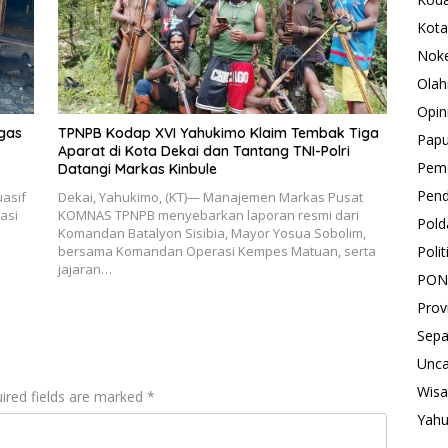
Kota
Nok
Olah
Opin
tgas
TPNPB Kodap XVI Yahukimo Klaim Tembak Tiga
Pap
Aparat di Kota Dekai dan Tantang TNI-Polri
Peme
Datangi Markas Kinbule
Pend
uasif
Dekai, Yahukimo, (KT)— Manajemen Markas Pusat
asi
KOMNAS TPNPB menyebarkan laporan resmi dari
Pold
Komandan Batalyon Sisibia, Mayor Yosua Sobolim,
Polit
bersama Komandan Operasi Kempes Matuan, serta
jajaran…
PON
Prov
Sepa
Unca
Wisa
ired fields are marked
*
Yah