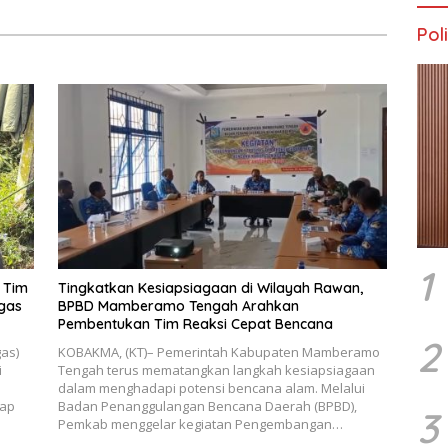
Poli
1
 Tim
Tingkatkan Kesiapsiagaan di Wilayah Rawan,
gas
BPBD Mamberamo Tengah Arahkan
Pembentukan Tim Reaksi Cepat Bencana
2
gas)
KOBAKMA, (KT)– Pemerintah Kabupaten Mamberamo
i
Tengah terus mematangkan langkah kesiapsiagaan
dalam menghadapi potensi bencana alam. Melalui
dap
Badan Penanggulangan Bencana Daerah (BPBD),
3
Pemkab menggelar kegiatan Pengembangan…