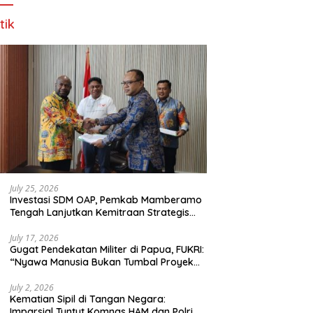
tik
July 25, 2026
Investasi SDM OAP, Pemkab Mamberamo
Tengah Lanjutkan Kemitraan Strategis
Bersama SMA Sains dan Bahasa Papua
July 17, 2026
Gugat Pendekatan Militer di Papua, FUKRI:
“Nyawa Manusia Bukan Tumbal Proyek
Strategis Nasional!”
July 2, 2026
Kematian Sipil di Tangan Negara:
Imparsial Tuntut Komnas HAM dan Polri