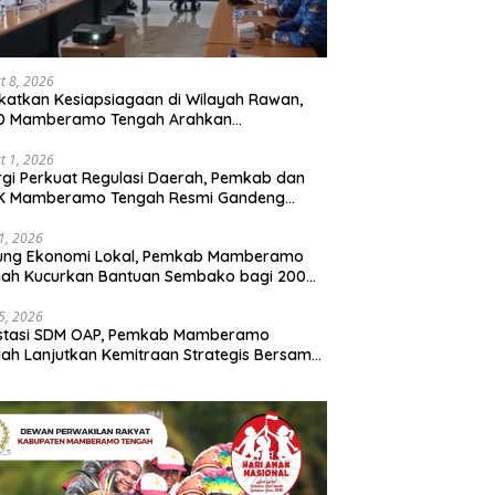
t 8, 2026
katkan Kesiapsiagaan di Wilayah Rawan,
D Mamberamo Tengah Arahkan
entukan Tim Reaksi Cepat Bencana
t 1, 2026
rgi Perkuat Regulasi Daerah, Pemkab dan
K Mamberamo Tengah Resmi Gandeng
enkumham Papua
31, 2026
ung Ekonomi Lokal, Pemkab Mamberamo
gah Kucurkan Bantuan Sembako bagi 200
ku Usaha OAP
25, 2026
estasi SDM OAP, Pemkab Mamberamo
ah Lanjutkan Kemitraan Strategis Bersama
Sains dan Bahasa Papua