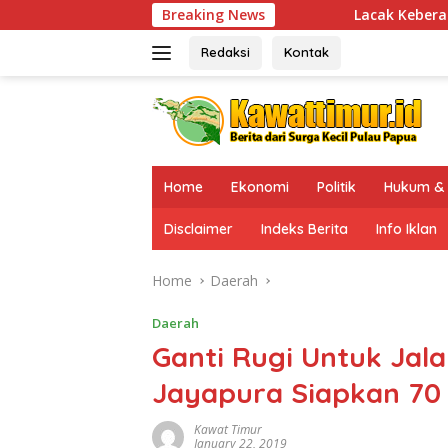
Skip
Breaking News
Lacak Keberadaan DPO KKB Tembagapu
to
content
Redaksi
Kontak
Home
Ekonomi
Politik
Hukum & 
Disclaimer
Indeks Berita
Info Iklan
Home
Daerah
Daerah
Ganti Rugi Untuk Jal
Jayapura Siapkan 70 M
Kawat Timur
January 22, 2019