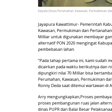
Kepala Dinas Perumahan, Kawasan, Permukiman dan
Jayapura Kawattimur- Pemerintah Kabu
Kawasan, Permukiman dan Pertanahan, 
Milliar untuk digunakan membayar gan
alternatif PON 2020 mengingat Kabupa
pembebasan lahan.
“Pada tahap pertama ini, kami sudah m
dicairkan pada waktu berikutnya dan n
dipungkiri nilai 70 Milliar bisa bertam
Perumahan, Kawasan, Permukiman dan 
Ronny Deda saat ditemui wartawan di Ab
Arry mengungkapkan,Proses pembayara
proses pembangunan ruas jalan alterna
dinas PUPR dan Balai Besar Pelaksanaan