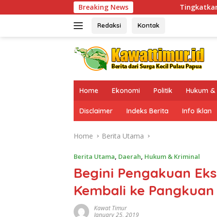
Skip
Breaking News
Tingkatkan Kesiapsiagaan di Wi
to
content
Redaksi
Kontak
Home
Ekonomi
Politik
Hukum & 
Disclaimer
Indeks Berita
Info Iklan
Home
Berita Utama
Berita Utama
,
Daerah
,
Hukum & Kriminal
Begini Pengakuan Eks
Kembali ke Pangkuan
Kawat Timur
January 25, 2019