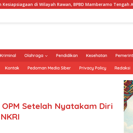
layah Rawan, BPBD Mamberamo Tengah Arahkan Pembentukan T
Kriminal
Olahraga
Pendidikan
Kesehatan
Pemerin
Kontak
Pedoman Media Siber
Privacy Policy
Redaksi
 OPM Setelah Nyatakam Diri
 NKRI