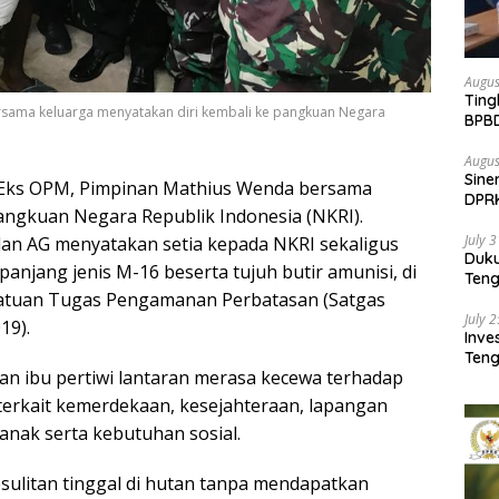
Augus
Ting
sama keluarga menyatakan diri kembali ke pangkuan Negara
BPB
Pemb
Augus
Sine
 Eks OPM, Pimpinan Mathius Wenda bersama
DPR
angkuan Negara Republik Indonesia (NKRI).
Kem
July 
dan AG menyatakan setia kepada NKRI sekaligus
Duk
anjang jenis M-16 beserta tujuh butir amunisi, di
Ten
atuan Tugas Pengamanan Perbatasan (Satgas
Pela
July 
19).
Inv
Teng
an ibu pertiwi lantaran merasa kecewa terhadap
SMA 
i terkait kemerdekaan, kesejahteraan, lapangan
anak serta kebutuhan sosial.
esulitan tinggal di hutan tanpa mendapatkan