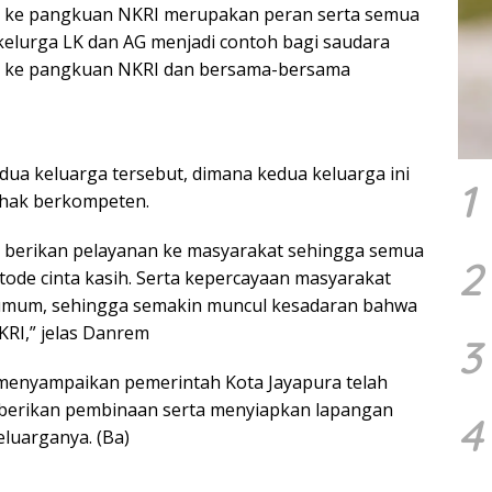
a ke pangkuan NKRI merupakan peran serta semua
kelurga LK dan AG menjadi contoh bagi saudara
ng ke pangkuan NKRI dan bersama-bersama
ua keluarga tersebut, dimana kedua keluarga ini
1
ihak berkompeten.
ta berikan pelayanan ke masyarakat sehingga semua
2
tode cinta kasih. Serta kepercayaan masyarakat
umum, sehingga semakin muncul kesadaran bahwa
RI,” jelas Danrem
3
 menyampaikan pemerintah Kota Jayapura telah
erikan pembinaan serta menyiapkan lapangan
4
luarganya. (Ba)