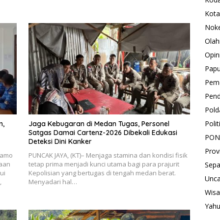
Kota
Nok
Olah
Opin
Pap
Peme
Pend
Pold
Polit
n,
Jaga Kebugaran di Medan Tugas, Personel
Satgas Damai Cartenz-2026 Dibekali Edukasi
PON
Deteksi Dini Kanker
Prov
ramo
PUNCAK JAYA, (KT)– Menjaga stamina dan kondisi fisik
gaan
tetap prima menjadi kunci utama bagi para prajurit
Sepa
ui
Kepolisian yang bertugas di tengah medan berat.
Unca
,
Menyadari hal…
Wisa
Yah