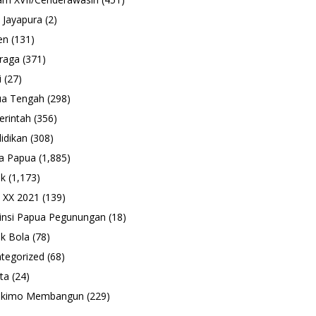
 Jayapura
(2)
en
(131)
raga
(371)
i
(27)
ua Tengah
(298)
rintah
(356)
idikan
(308)
a Papua
(1,885)
ik
(1,173)
 XX 2021
(139)
insi Papua Pegunungan
(18)
k Bola
(78)
tegorized
(68)
ta
(24)
ukimo Membangun
(229)