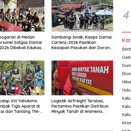
4
bugaran di Medan
Sambangi Sinak, Kaops Damai
Kat
ersonel Satgas Damai
Cartenz-2026 Pastikan
2026 Dibekali Edukasi
Kesiapan Pasukan dan Dorong
Beri
Dini Kanker
Perekonomian Warga
Dae
Duni
Ekon
Hibu
Huku
Kabu
odap XVI Yahukimo
Logistik Airfreight Teratasi,
Kabu
mbak Tiga Aparat di
Pertamina Pastikan Distribusi
ai dan Tantang TNI-
Minyak Tanah di Wamena
Kab
tangi Markas Kinbule
Kembali Normal
Kese
Koda