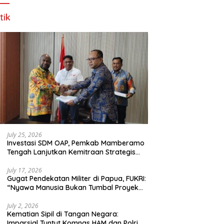
tik
July 25, 2026
Investasi SDM OAP, Pemkab Mamberamo
Tengah Lanjutkan Kemitraan Strategis
Bersama SMA Sains dan Bahasa Papua
July 17, 2026
Gugat Pendekatan Militer di Papua, FUKRI:
“Nyawa Manusia Bukan Tumbal Proyek
Strategis Nasional!”
July 2, 2026
Kematian Sipil di Tangan Negara:
Imparsial Tuntut Komnas HAM dan Polri