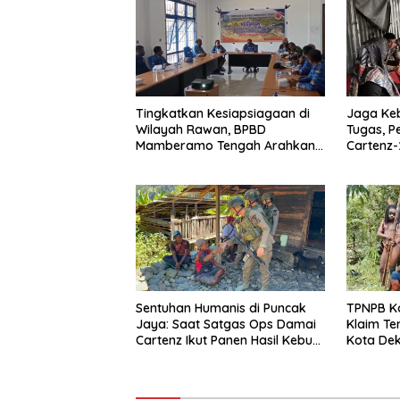
Tingkatkan Kesiapsiagaan di
Jaga Ke
Wilayah Rawan, BPBD
Tugas, P
Mamberamo Tengah Arahkan
Cartenz-
Pembentukan Tim Reaksi
Deteksi 
Cepat Bencana
Sentuhan Humanis di Puncak
TPNPB K
Jaya: Saat Satgas Ops Damai
Klaim Te
Cartenz Ikut Panen Hasil Kebun
Kota Dek
Warga
Polri Da