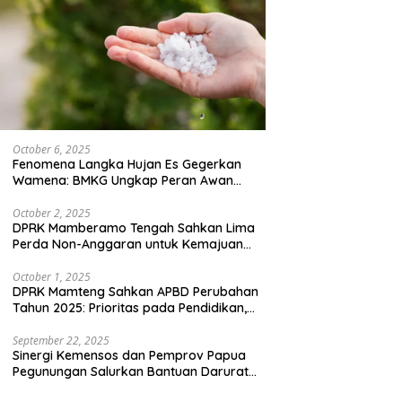
October 6, 2025
Fenomena Langka Hujan Es Gegerkan
Wamena: BMKG Ungkap Peran Awan
Cumulonimbus dan Potensi Cuaca
Ekstrem Peralihan Musim
October 2, 2025
DPRK Mamberamo Tengah Sahkan Lima
Perda Non-Anggaran untuk Kemajuan
Daerah
October 1, 2025
DPRK Mamteng Sahkan APBD Perubahan
Tahun 2025: Prioritas pada Pendidikan,
Kesehatan, dan Infrastruktur
September 22, 2025
Sinergi Kemensos dan Pemprov Papua
Pegunungan Salurkan Bantuan Darurat
untuk 684 Pengungsi Yalimo