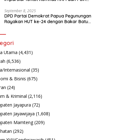
Turun Tangan Bongkar Tragedi Latsarmil
September 8, 2025
DPD Partai Demokrat Papua Pegunungan
Rayakan HUT ke-24 dengan Bakar Batu
dan Aksi Sosial
egori
ta Utama
(4,431)
rah
(6,536)
a/Internasional
(35)
omi & Bisnis
(675)
ran
(24)
m & Kriminal
(2,116)
paten Jayapura
(72)
paten Jayawijaya
(1,608)
upaten Mamteng
(209)
hatan
(292)
m XVII/Cenderawasih
(451)