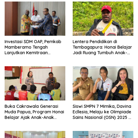
Investasi SDM OAP, Pemkab
Lentera Pendidikan di
Mamberamo Tengah
Tembagapura: Honai Belajar
Lanjutkan Kemitraan
Jadi Ruang Tumbuh Anak-
Strategis Bersama SMA Sains
Anak Waa Banti
dan Bahasa Papua
Buka Cakrawala Generasi
Siswi SMPN 7 Mimika, Davina
Muda Papua, Program Honai
Ecllesia, Melaju ke Olimpiade
Belajar Ajak Anak-Anak
Sains Nasional (OSN) 2025 di
Tembagapura Jelajahi Tata
Malang
Surya