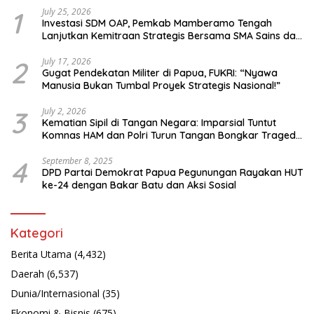
1
July 25, 2026
Investasi SDM OAP, Pemkab Mamberamo Tengah
Lanjutkan Kemitraan Strategis Bersama SMA Sains dan
Bahasa Papua
2
July 17, 2026
Gugat Pendekatan Militer di Papua, FUKRI: “Nyawa
Manusia Bukan Tumbal Proyek Strategis Nasional!”
3
July 2, 2026
Kematian Sipil di Tangan Negara: Imparsial Tuntut
Komnas HAM dan Polri Turun Tangan Bongkar Tragedi
Latsarmil
4
September 8, 2025
DPD Partai Demokrat Papua Pegunungan Rayakan HUT
ke-24 dengan Bakar Batu dan Aksi Sosial
Kategori
Berita Utama
(4,432)
Daerah
(6,537)
Dunia/Internasional
(35)
Ekonomi & Bisnis
(675)