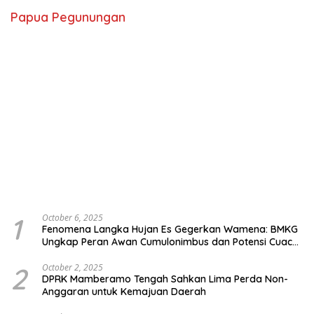
Papua Pegunungan
1
October 6, 2025
Fenomena Langka Hujan Es Gegerkan Wamena: BMKG
Ungkap Peran Awan Cumulonimbus dan Potensi Cuaca
Ekstrem Peralihan Musim
2
October 2, 2025
DPRK Mamberamo Tengah Sahkan Lima Perda Non-
Anggaran untuk Kemajuan Daerah