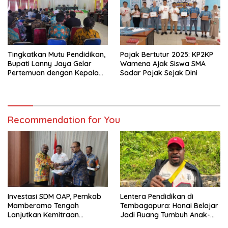
Tingkatkan Mutu Pendidikan,
Pajak Bertutur 2025: KP2KP
Bupati Lanny Jaya Gelar
Wamena Ajak Siswa SMA
Pertemuan dengan Kepala
Sadar Pajak Sejak Dini
Sekolah SD
Recommendation for You
Investasi SDM OAP, Pemkab
Lentera Pendidikan di
Mamberamo Tengah
Tembagapura: Honai Belajar
Lanjutkan Kemitraan
Jadi Ruang Tumbuh Anak-
Strategis Bersama SMA Sains
Anak Waa Banti