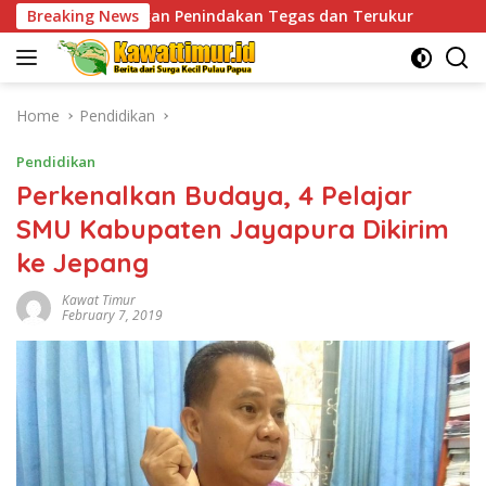
Skip
n Penindakan Tegas dan Terukur
Breaking News
Tingkatkan Kesiaps
to
content
Home
Pendidikan
Pendidikan
Perkenalkan Budaya, 4 Pelajar
SMU Kabupaten Jayapura Dikirim
ke Jepang
Kawat Timur
February 7, 2019