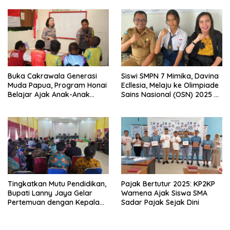
dan Bahasa Papua
Buka Cakrawala Generasi
Siswi SMPN 7 Mimika, Davina
Muda Papua, Program Honai
Ecllesia, Melaju ke Olimpiade
Belajar Ajak Anak-Anak
Sains Nasional (OSN) 2025 di
Tembagapura Jelajahi Tata
Malang
Surya
Tingkatkan Mutu Pendidikan,
Pajak Bertutur 2025: KP2KP
Bupati Lanny Jaya Gelar
Wamena Ajak Siswa SMA
Pertemuan dengan Kepala
Sadar Pajak Sejak Dini
Sekolah SD