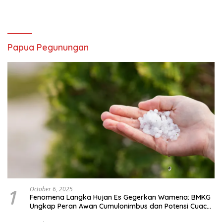
1
October 6, 2025
Fenomena Langka Hujan Es Gegerkan Wamena: BMKG
Ungkap Peran Awan Cumulonimbus dan Potensi Cuaca
Ekstrem Peralihan Musim
2
October 2, 2025
DPRK Mamberamo Tengah Sahkan Lima Perda Non-
Anggaran untuk Kemajuan Daerah
3
October 1, 2025
DPRK Mamteng Sahkan APBD Perubahan Tahun 2025:
Prioritas pada Pendidikan, Kesehatan, dan Infrastruktur
4
September 22, 2025
Sinergi Kemensos dan Pemprov Papua Pegunungan
Salurkan Bantuan Darurat untuk 684 Pengungsi Yalimo
Politik