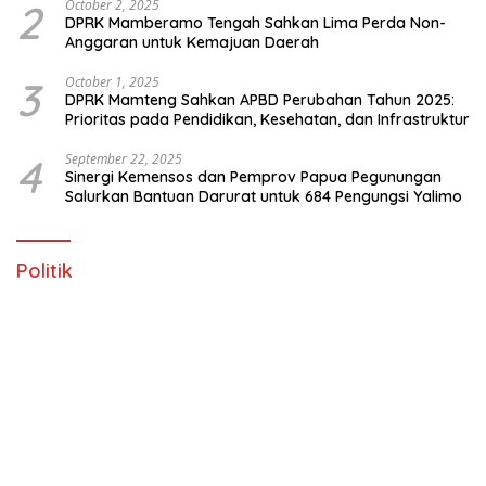
1
July 25, 2026
Investasi SDM OAP, Pemkab Mamberamo Tengah
Lanjutkan Kemitraan Strategis Bersama SMA Sains dan
Bahasa Papua
2
July 17, 2026
Gugat Pendekatan Militer di Papua, FUKRI: “Nyawa
Manusia Bukan Tumbal Proyek Strategis Nasional!”
3
July 2, 2026
Kematian Sipil di Tangan Negara: Imparsial Tuntut
Komnas HAM dan Polri Turun Tangan Bongkar Tragedi
Latsarmil
September 8, 2025