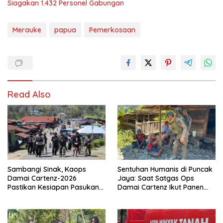
Siagakan 1.432 Personel Gabungan
Merauke
papua
Pemerkosaan
Read Also
Sambangi Sinak, Kaops
Sentuhan Humanis di Puncak
Damai Cartenz-2026
Jaya: Saat Satgas Ops
Pastikan Kesiapan Pasukan
Damai Cartenz Ikut Panen
dan Dorong Perekonomian
Hasil Kebun Warga
Warga