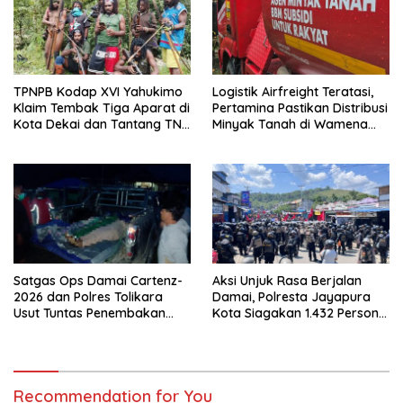
TPNPB Kodap XVI Yahukimo
Logistik Airfreight Teratasi,
Klaim Tembak Tiga Aparat di
Pertamina Pastikan Distribusi
Kota Dekai dan Tantang TNI-
Minyak Tanah di Wamena
Polri Datangi Markas Kinbule
Kembali Normal
Satgas Ops Damai Cartenz-
Aksi Unjuk Rasa Berjalan
2026 dan Polres Tolikara
Damai, Polresta Jayapura
Usut Tuntas Penembakan
Kota Siagakan 1.432 Personel
Pekerja Jalan di Kanggime
Gabungan
Recommendation for You