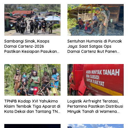
Sambangi Sinak, Kaops
Sentuhan Humanis di Puncak
Damai Cartenz-2026
Jaya: Saat Satgas Ops
Pastikan Kesiapan Pasukan
Damai Cartenz Ikut Panen
dan Dorong Perekonomian
Hasil Kebun Warga
Warga
TPNPB Kodap XVI Yahukimo
Logistik Airfreight Teratasi,
Klaim Tembak Tiga Aparat di
Pertamina Pastikan Distribusi
Kota Dekai dan Tantang TNI-
Minyak Tanah di Wamena
Polri Datangi Markas Kinbule
Kembali Normal