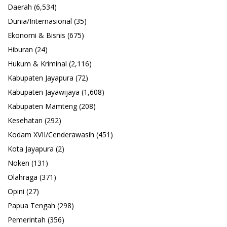
Noken
(131)
Olahraga
(371)
Opini
(27)
Papua Tengah
(298)
Pemerintah
(356)
Pendidikan
(308)
Polda Papua
(1,884)
Politik
(1,173)
PON XX 2021
(139)
Provinsi Papua Pegunungan
(18)
Sepak Bola
(78)
Uncategorized
(68)
Wisata
(24)
Yahukimo Membangun
(229)
Statistik Pengunjung