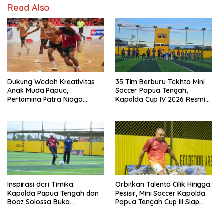
Read Also
Dukung Wadah Kreativitas
35 Tim Berburu Takhta Mini
Anak Muda Papua,
Soccer Papua Tengah,
Pertamina Patra Niaga
Kapolda Cup IV 2026 Resmi
Regional Papua Maluku Gelar
Digelar di Timika!
MyPertamina Futsal
Competition 2026
Inspirasi dari Timika:
Orbitkan Talenta Cilik Hingga
Kapolda Papua Tengah dan
Pesisir, Mini Soccer Kapolda
Boaz Solossa Buka
Papua Tengah Cup III Siap
Turnamen Mini Soccer U10-
Digelar