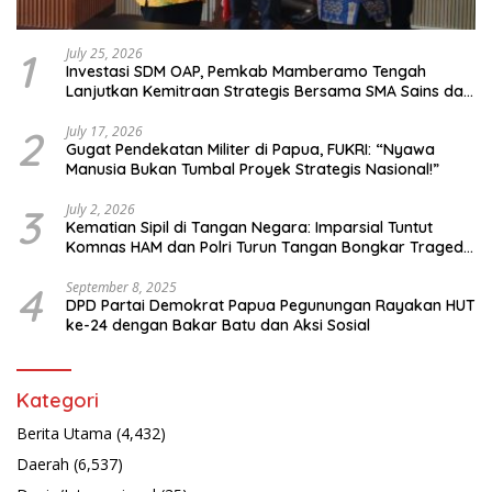
1
July 25, 2026
Investasi SDM OAP, Pemkab Mamberamo Tengah
Lanjutkan Kemitraan Strategis Bersama SMA Sains dan
Bahasa Papua
2
July 17, 2026
Gugat Pendekatan Militer di Papua, FUKRI: “Nyawa
Manusia Bukan Tumbal Proyek Strategis Nasional!”
3
July 2, 2026
Kematian Sipil di Tangan Negara: Imparsial Tuntut
Komnas HAM dan Polri Turun Tangan Bongkar Tragedi
Latsarmil
4
September 8, 2025
DPD Partai Demokrat Papua Pegunungan Rayakan HUT
ke-24 dengan Bakar Batu dan Aksi Sosial
Kategori
Berita Utama
(4,432)
Daerah
(6,537)