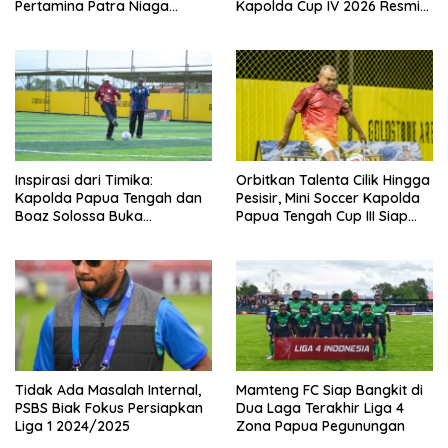
Pertamina Patra Niaga
Kapolda Cup IV 2026 Resmi
Regional Papua Maluku Gelar
Digelar di Timika!
MyPertamina Futsal
Competition 2026
Inspirasi dari Timika:
Orbitkan Talenta Cilik Hingga
Kapolda Papua Tengah dan
Pesisir, Mini Soccer Kapolda
Boaz Solossa Buka
Papua Tengah Cup III Siap
Turnamen Mini Soccer U10-
Digelar
U12, Jaring Bibit Emas Sepak
Bola
Tidak Ada Masalah Internal,
Mamteng FC Siap Bangkit di
PSBS Biak Fokus Persiapkan
Dua Laga Terakhir Liga 4
Liga 1 2024/2025
Zona Papua Pegunungan