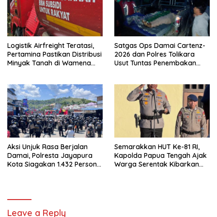
Logistik Airfreight Teratasi,
Satgas Ops Damai Cartenz-
Pertamina Pastikan Distribusi
2026 dan Polres Tolikara
Minyak Tanah di Wamena
Usut Tuntas Penembakan
Kembali Normal
Pekerja Jalan di Kanggime
Aksi Unjuk Rasa Berjalan
Semarakkan HUT Ke-81 RI,
Damai, Polresta Jayapura
Kapolda Papua Tengah Ajak
Kota Siagakan 1.432 Personel
Warga Serentak Kibarkan
Gabungan
Merah Putih
Leave a Reply