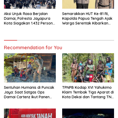
Aksi Unjuk Rasa Berjalan
Semarakkan HUT Ke-81 RI,
Damai, Polresta Jayapura
Kapolda Papua Tengah Ajak
Kota Siagakan 1.432 Personel
Warga Serentak Kibarkan
Gabungan
Merah Putih
Recommendation for You
Sentuhan Humanis di Puncak
TPNPB Kodap XVI Yahukimo
Jaya: Saat Satgas Ops
Klaim Tembak Tiga Aparat di
Damai Cartenz Ikut Panen
Kota Dekai dan Tantang TNI-
Hasil Kebun Warga
Polri Datangi Markas Kinbule