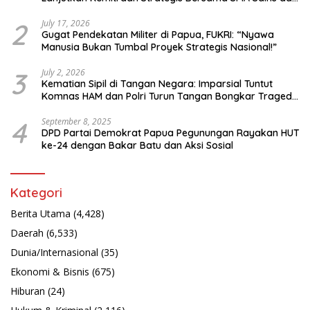
Bahasa Papua
2
July 17, 2026
Gugat Pendekatan Militer di Papua, FUKRI: “Nyawa
Manusia Bukan Tumbal Proyek Strategis Nasional!”
3
July 2, 2026
Kematian Sipil di Tangan Negara: Imparsial Tuntut
Komnas HAM dan Polri Turun Tangan Bongkar Tragedi
Latsarmil
4
September 8, 2025
DPD Partai Demokrat Papua Pegunungan Rayakan HUT
ke-24 dengan Bakar Batu dan Aksi Sosial
Kategori
Berita Utama
(4,428)
Daerah
(6,533)
Dunia/Internasional
(35)
Ekonomi & Bisnis
(675)
Hiburan
(24)