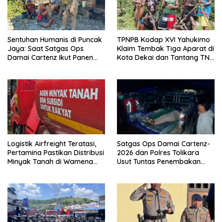
Sentuhan Humanis di Puncak
TPNPB Kodap XVI Yahukimo
Jaya: Saat Satgas Ops
Klaim Tembak Tiga Aparat di
Damai Cartenz Ikut Panen
Kota Dekai dan Tantang TNI-
Hasil Kebun Warga
Polri Datangi Markas Kinbule
Logistik Airfreight Teratasi,
Satgas Ops Damai Cartenz-
Pertamina Pastikan Distribusi
2026 dan Polres Tolikara
Minyak Tanah di Wamena
Usut Tuntas Penembakan
Kembali Normal
Pekerja Jalan di Kanggime