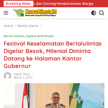
Skip
an dan Dorong Perekonomian Warga
Breaking News
Sentuhan Humanis 
to
content
Home
Berita Utama
Berita Utama
,
Hukum & Kriminal
Festival Keselamatan Berlalulintas
Digelar Besok, Milenial Diminta
Datang ke Halaman Kantor
Gubernur
Kawat Timur
March 1, 2019