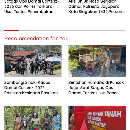
Satgas Ops Damai Cartenz-
Aksi Unjuk Rasa Berjalan
2026 dan Polres Tolikara
Damai, Polresta Jayapura
Usut Tuntas Penembakan
Kota Siagakan 1.432 Personel
Pekerja Jalan di Kanggime
Gabungan
Recommendation for You
Sambangi Sinak, Kaops
Sentuhan Humanis di Puncak
Damai Cartenz-2026
Jaya: Saat Satgas Ops
Pastikan Kesiapan Pasukan
Damai Cartenz Ikut Panen
dan Dorong Perekonomian
Hasil Kebun Warga
Warga