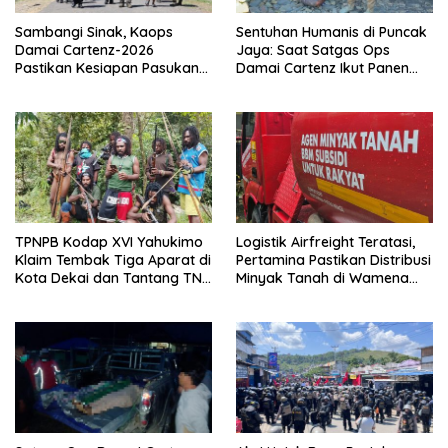
Sambangi Sinak, Kaops
Sentuhan Humanis di Puncak
Damai Cartenz-2026
Jaya: Saat Satgas Ops
Pastikan Kesiapan Pasukan
Damai Cartenz Ikut Panen
dan Dorong Perekonomian
Hasil Kebun Warga
Warga
TPNPB Kodap XVI Yahukimo
Logistik Airfreight Teratasi,
Klaim Tembak Tiga Aparat di
Pertamina Pastikan Distribusi
Kota Dekai dan Tantang TNI-
Minyak Tanah di Wamena
Polri Datangi Markas Kinbule
Kembali Normal