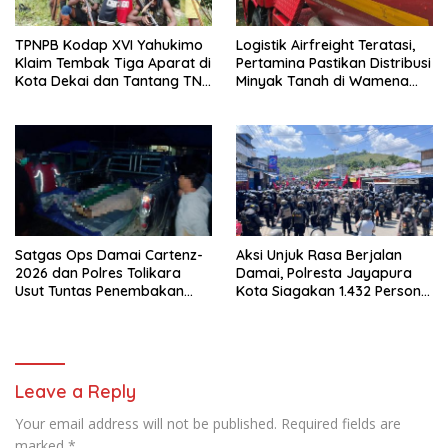
TPNPB Kodap XVI Yahukimo
Logistik Airfreight Teratasi,
Klaim Tembak Tiga Aparat di
Pertamina Pastikan Distribusi
Kota Dekai dan Tantang TNI-
Minyak Tanah di Wamena
Polri Datangi Markas Kinbule
Kembali Normal
Satgas Ops Damai Cartenz-
Aksi Unjuk Rasa Berjalan
2026 dan Polres Tolikara
Damai, Polresta Jayapura
Usut Tuntas Penembakan
Kota Siagakan 1.432 Personel
Pekerja Jalan di Kanggime
Gabungan
Leave a Reply
Your email address will not be published.
Required fields are
marked
*