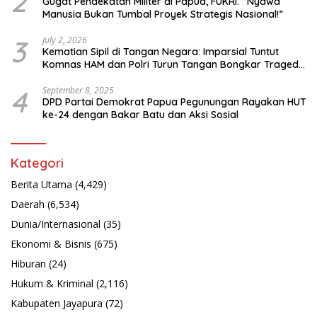
2
Gugat Pendekatan Militer di Papua, FUKRI: “Nyawa
Manusia Bukan Tumbal Proyek Strategis Nasional!”
3
July 2, 2026
Kematian Sipil di Tangan Negara: Imparsial Tuntut
Komnas HAM dan Polri Turun Tangan Bongkar Tragedi
Latsarmil
4
September 8, 2025
DPD Partai Demokrat Papua Pegunungan Rayakan HUT
ke-24 dengan Bakar Batu dan Aksi Sosial
Kategori
Berita Utama
(4,429)
Daerah
(6,534)
Dunia/Internasional
(35)
Ekonomi & Bisnis
(675)
Hiburan
(24)
Hukum & Kriminal
(2,116)
Kabupaten Jayapura
(72)