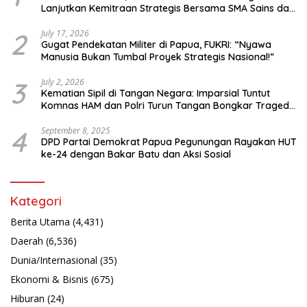
Lanjutkan Kemitraan Strategis Bersama SMA Sains dan
Bahasa Papua
2
July 17, 2026
Gugat Pendekatan Militer di Papua, FUKRI: “Nyawa
Manusia Bukan Tumbal Proyek Strategis Nasional!”
3
July 2, 2026
Kematian Sipil di Tangan Negara: Imparsial Tuntut
Komnas HAM dan Polri Turun Tangan Bongkar Tragedi
Latsarmil
4
September 8, 2025
DPD Partai Demokrat Papua Pegunungan Rayakan HUT
ke-24 dengan Bakar Batu dan Aksi Sosial
Kategori
Berita Utama
(4,431)
Daerah
(6,536)
Dunia/Internasional
(35)
Ekonomi & Bisnis
(675)
Hiburan
(24)