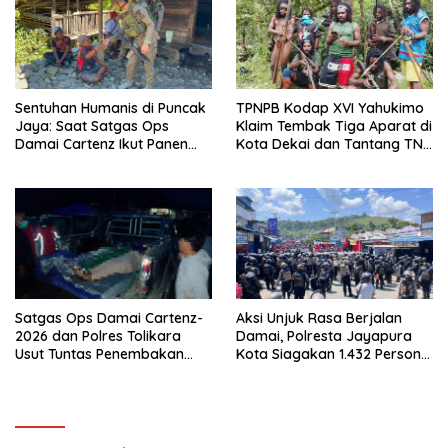
Sentuhan Humanis di Puncak
TPNPB Kodap XVI Yahukimo
Jaya: Saat Satgas Ops
Klaim Tembak Tiga Aparat di
Damai Cartenz Ikut Panen
Kota Dekai dan Tantang TNI-
Hasil Kebun Warga
Polri Datangi Markas Kinbule
Satgas Ops Damai Cartenz-
Aksi Unjuk Rasa Berjalan
2026 dan Polres Tolikara
Damai, Polresta Jayapura
Usut Tuntas Penembakan
Kota Siagakan 1.432 Personel
Pekerja Jalan di Kanggime
Gabungan