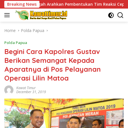
Skip
ah Arahkan Pembentukan Tim Reaksi Cepat Bencana
Breaking News
Ja
to
content
Home
Polda Papua
Polda Papua
Begini Cara Kapolres Gustav
Berikan Semangat Kepada
Aparatnya di Pos Pelayanan
Operasi Lilin Matoa
Kawat Timur
December 31, 2019