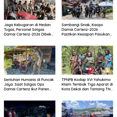
Jaga Kebugaran di Medan
Sambangi Sinak, Kaops
Tugas, Personel Satgas
Damai Cartenz-2026
Damai Cartenz-2026 Dibekali
Pastikan Kesiapan Pasukan
Edukasi Deteksi Dini Kanker
dan Dorong Perekonomian
Warga
Sentuhan Humanis di Puncak
TPNPB Kodap XVI Yahukimo
Jaya: Saat Satgas Ops
Klaim Tembak Tiga Aparat di
Damai Cartenz Ikut Panen
Kota Dekai dan Tantang TNI-
Hasil Kebun Warga
Polri Datangi Markas Kinbule