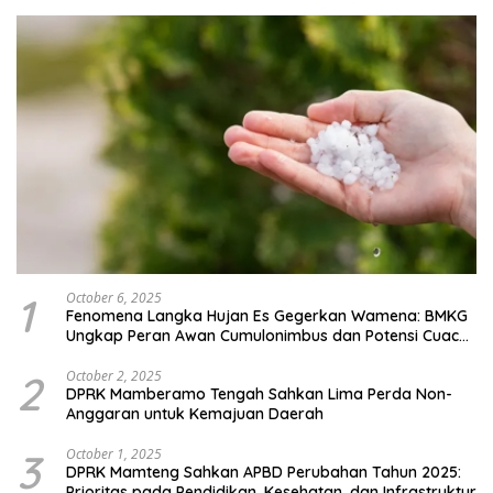
1
October 6, 2025
Fenomena Langka Hujan Es Gegerkan Wamena: BMKG
Ungkap Peran Awan Cumulonimbus dan Potensi Cuaca
Ekstrem Peralihan Musim
2
October 2, 2025
DPRK Mamberamo Tengah Sahkan Lima Perda Non-
Anggaran untuk Kemajuan Daerah
3
October 1, 2025
DPRK Mamteng Sahkan APBD Perubahan Tahun 2025:
Prioritas pada Pendidikan, Kesehatan, dan Infrastruktur