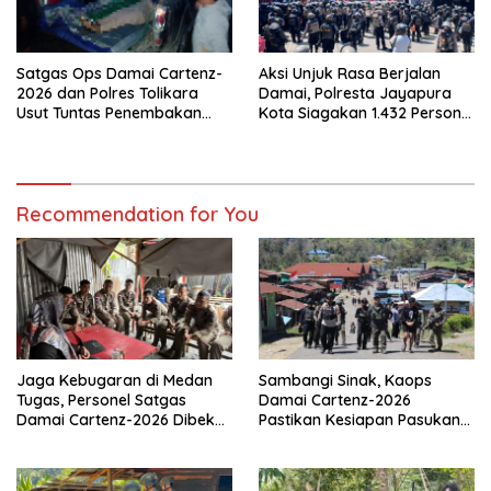
Satgas Ops Damai Cartenz-
Aksi Unjuk Rasa Berjalan
2026 dan Polres Tolikara
Damai, Polresta Jayapura
Usut Tuntas Penembakan
Kota Siagakan 1.432 Personel
Pekerja Jalan di Kanggime
Gabungan
Recommendation for You
Jaga Kebugaran di Medan
Sambangi Sinak, Kaops
Tugas, Personel Satgas
Damai Cartenz-2026
Damai Cartenz-2026 Dibekali
Pastikan Kesiapan Pasukan
Edukasi Deteksi Dini Kanker
dan Dorong Perekonomian
Warga